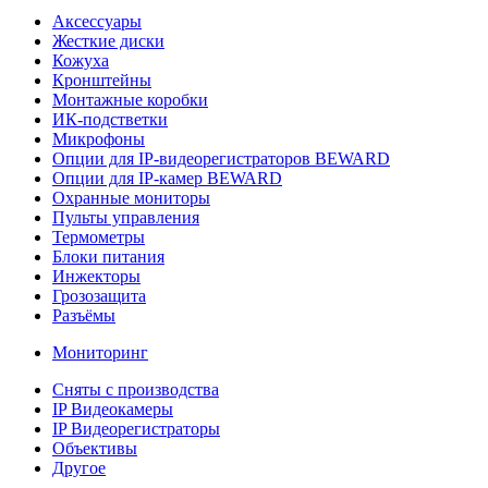
Аксессуары
Жесткие диски
Кожуха
Кронштейны
Монтажные коробки
ИК-подстветки
Микрофоны
Опции для IP-видеорегистраторов BEWARD
Опции для IP-камер BEWARD
Охранные мониторы
Пульты управления
Термометры
Блоки питания
Инжекторы
Грозозащита
Разъёмы
Мониторинг
Сняты с производства
IP Видеокамеры
IP Видеорегистраторы
Объективы
Другое