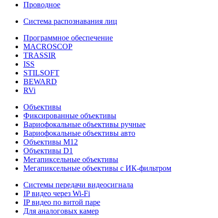
Проводное
Система распознавания лиц
Программное обеспечение
MACROSCOP
TRASSIR
ISS
STILSOFT
BEWARD
RVi
Объективы
Фиксированные объективы
Вариофокальные объективы ручные
Вариофокальные объективы авто
Объективы М12
Объективы D1
Мегапиксельные объективы
Мегапиксельные объективы с ИК-фильтром
Системы передачи видеосигнала
IP видео через Wi-Fi
IP видео по витой паре
Для аналоговых камер