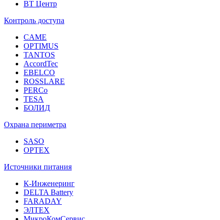
ВТ Центр
Контроль доступа
CAME
OPTIMUS
TANTOS
AccordTec
EBELCO
ROSSLARE
PERCo
TESA
БОЛИД
Охрана периметра
SASO
OPTEX
Источники питания
К-Инженеринг
DELTA Battery
FARADAY
ЭЛТЕХ
МикроКомСервис