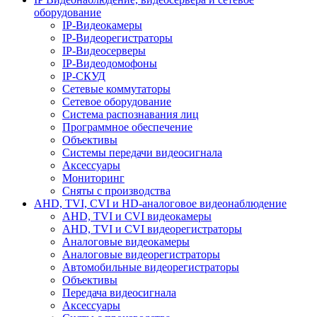
оборудование
IP-Видеокамеры
IP-Видеорегистраторы
IP-Видеосерверы
IP-Видеодомофоны
IP-СКУД
Сетевые коммутаторы
Сетевое оборудование
Система распознавания лиц
Программное обеспечение
Объективы
Системы передачи видеосигнала
Аксессуары
Мониторинг
Сняты с производства
AHD, TVI, CVI и HD-аналоговое видеонаблюдение
AHD, TVI и CVI видеокамеры
AHD, TVI и CVI видеорегистраторы
Аналоговые видеокамеры
Аналоговые видеорегистраторы
Автомобильные видеорегистраторы
Объективы
Передача видеосигнала
Аксессуары