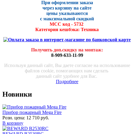
При оформлении заказа
через корзину на сайте
цены указываются
с максималь
ной скидко
й
МСС код - 5732
Категория кешбэка: Техника
Получить доп.скидку на монтаж
:
8-909-633-11-99
Используя данный сайт, Вы даете согласие на использование
файлов cookie, помогающих нам сделать
данный сайт удобнее для Вас.
Подробнее
Новинки
Прибор пожарный Mega Fire
Розн. цена:
12 710 руб.
В корзину
BEWARD B2530RC