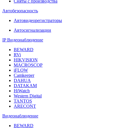
Сняты с производства
Автобезопасность
Автовидеорегистраторы
Автосигнализации
IP Видеонаблюдение
BEWARD
RVi
HIKVISION
MACROSCOP
iFLOW
Camkeeper
DAHUA
DATAKAM
HiWatch
Western Digital
TANTOS
ARECONT
Видеонаблюдение
BEWARD