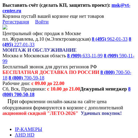
Выставить счёт (сделать КП, защитить проект):
msk@vt-
center.ru
Корзина пуста
В вашей корзине еще нет товаров
Регистрация
Войти
Центральный офис продаж в Москве
пл. Журавлева, д.10 (м.Электрозаводская)
8 (495)
962-01-33
8
(495)
227-01-33
МОНТАЖ И ОБСЛУЖИВАНИЕ
Москва и Московская область
8 (909)
633-11-99
8 (909)
590-11-
99
Бесплатный звонок для других регионов РФ
БЕСПЛАТНАЯ ДОСТАВКА ПО РОССИИ
8 (800)
700-50-
18
8 (800)
700-59-18
Рабочие дни:
с 09.00 до 22.00
Сб, Вск, Праздники:
с 10.00 до 21.00
Дежурный менеджер
8
(800)
700-50-18
При
оформлении онлайн-заказа на
сайте цена
оборудования формируются
в корзине с дополнительной
акционной
скидкой
"ЛЕТО-2026"
Удачных покупок!
IP-КАМЕРЫ
AHD HD