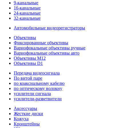
9-канальные
16-канальные
24-канальные
32-канальные
Автомобильные видеорегистраторы
Объективы
Фиксированные объективы
Вариофокальные объективы ручные
Вариофокальные объективы авто
Объективы M12
Объективы D1
Передача видеосигнала
По витой паре
по коаксиальному кабелю
по оптическому волокну
усилители сигнала
усилители-разветвители
Аксессуары
Жесткие диски
Кожуха
Кронштейны