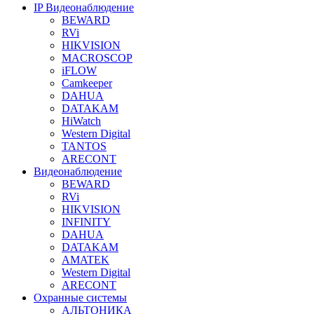
IP Видеонаблюдение
BEWARD
RVi
HIKVISION
MACROSCOP
iFLOW
Camkeeper
DAHUA
DATAKAM
HiWatch
Western Digital
TANTOS
ARECONT
Видеонаблюдение
BEWARD
RVi
HIKVISION
INFINITY
DAHUA
DATAKAM
AMATEK
Western Digital
ARECONT
Охранные системы
АЛЬТОНИКА