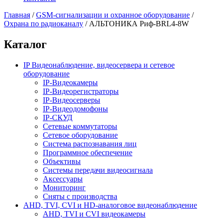
Главная
/
GSM-сигнализации и охранное оборудование
/
Охрана по радиоканалу
/
АЛЬТОНИКА Риф-BRL4-8W
Каталог
IP Видеонаблюдение, видеосервера и сетевое
оборудование
IP-Видеокамеры
IP-Видеорегистраторы
IP-Видеосерверы
IP-Видеодомофоны
IP-СКУД
Сетевые коммутаторы
Сетевое оборудование
Система распознавания лиц
Программное обеспечение
Объективы
Системы передачи видеосигнала
Аксессуары
Мониторинг
Сняты с производства
AHD, TVI, CVI и HD-аналоговое видеонаблюдение
AHD, TVI и CVI видеокамеры