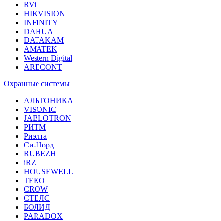
RVi
HIKVISION
INFINITY
DAHUA
DATAKAM
AMATEK
Western Digital
ARECONT
Охранные системы
АЛЬТОНИКА
VISONIC
JABLOTRON
РИТМ
Риэлта
Си-Норд
RUBEZH
iRZ
HOUSEWELL
ТЕКО
CROW
СТЕЛС
БОЛИД
PARADOX