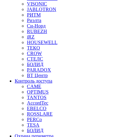
VISONIC
JABLOTRON
РИТМ
Риэлта
Си-Норд
RUBEZH
iRZ
HOUSEWELL
ТЕКО
CROW
СТЕЛС
БОЛИД
PARADOX
ВТ Центр
Контроль доступа
CAME
OPTIMUS
TANTOS
AccordTec
EBELCO
ROSSLARE
PERCo
TESA
БОЛИД
Охрана периметра