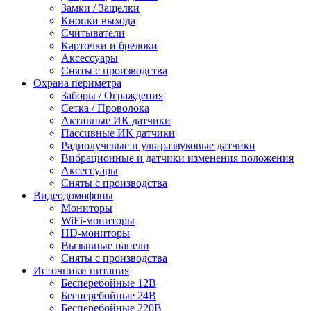
Замки / Защелки
Кнопки выхода
Считыватели
Карточки и брелоки
Аксессуары
Сняты с производства
Охрана периметра
Заборы / Ограждения
Сетка / Проволока
Активные ИК датчики
Пассивные ИК датчики
Радиолучевые и ультразвуковые датчики
Вибрационные и датчики изменения положения
Аксессуары
Сняты с производства
Видеодомофоны
Мониторы
WiFi-мониторы
HD-мониторы
Вызывные панели
Сняты с производства
Источники питания
Бесперебойные 12В
Бесперебойные 24В
Бесперебойные 220В