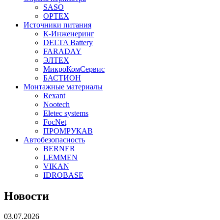
SASO
OPTEX
Источники питания
К-Инженеринг
DELTA Battery
FARADAY
ЭЛТЕХ
МикроКомСервис
БАСТИОН
Монтажные материалы
Rexant
Nootech
Eletec systems
FocNet
ПРОМРУКАВ
Автобезопасность
BERNER
LEMMEN
VIKAN
IDROBASE
Новости
03.07.2026