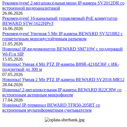
Рекомендуем! 2-мегапиксельная мини IP-камера SV2012DR со
встроенной видеоаналитикой
26.06.2026
Рекомендуем! 16-канальный управляемый PoE коммутатор
BEWARD STW-1622HPv3
16.06.2026
Рекомендуем! Уличная 5 Мп IP-камера BEWARD SV3218R2 с
герметичным морозоустойчивым разъемом
21.05.2026
Новинка! IP-видеомонитор BEWARD SM710W с поддержкой
Wi-Fi и SIP
15.05.2026
Новинка! Умная 4 Мп PTZ IP-камера B89R-4218Z36F с ИК-
подсветкой до 300 м
07.05.2026
Новинка! Умная 2 Мп PTZ IP-камера BEWARD SV2018-MR12
28.04.2026
Новинка! 2-мегапиксельная IP-камера BEWARD B22CRW со
встроенным активным микрофоном
17.04.2026
Новинка! IP-терминал BEWARD TFR50-205RT со
встроенным мультиформатным считывателем