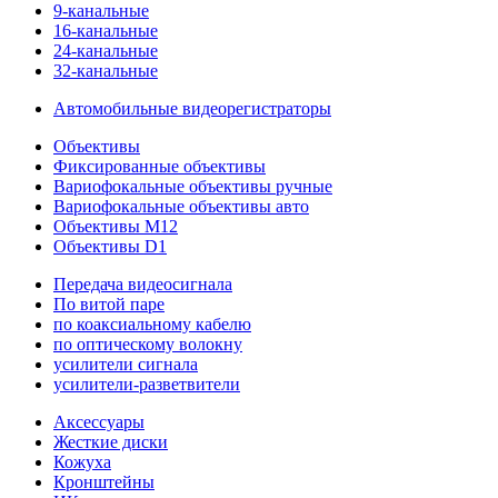
9-канальные
16-канальные
24-канальные
32-канальные
Автомобильные видеорегистраторы
Объективы
Фиксированные объективы
Вариофокальные объективы ручные
Вариофокальные объективы авто
Объективы M12
Объективы D1
Передача видеосигнала
По витой паре
по коаксиальному кабелю
по оптическому волокну
усилители сигнала
усилители-разветвители
Аксессуары
Жесткие диски
Кожуха
Кронштейны