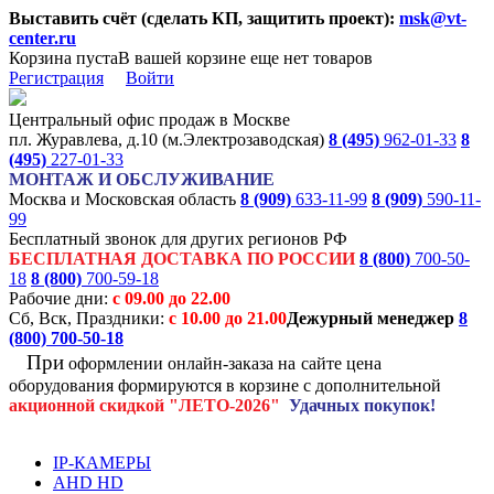
Выставить счёт (сделать КП, защитить проект):
msk@vt-
center.ru
Корзина пуста
В вашей корзине еще нет товаров
Регистрация
Войти
Центральный офис продаж в Москве
пл. Журавлева, д.10 (м.Электрозаводская)
8 (495)
962-01-33
8
(495)
227-01-33
МОНТАЖ И ОБСЛУЖИВАНИЕ
Москва и Московская область
8 (909)
633-11-99
8 (909)
590-11-
99
Бесплатный звонок для других регионов РФ
БЕСПЛАТНАЯ ДОСТАВКА ПО РОССИИ
8 (800)
700-50-
18
8 (800)
700-59-18
Рабочие дни:
с 09.00 до 22.00
Сб, Вск, Праздники:
с 10.00 до 21.00
Дежурный менеджер
8
(800)
700-50-18
При
оформлении онлайн-заказа на
сайте цена
оборудования формируются
в корзине с дополнительной
акционной
скидкой
"ЛЕТО-2026"
Удачных покупок!
IP-КАМЕРЫ
AHD HD