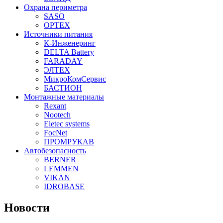
Охрана периметра
SASO
OPTEX
Источники питания
К-Инженеринг
DELTA Battery
FARADAY
ЭЛТЕХ
МикроКомСервис
БАСТИОН
Монтажные материалы
Rexant
Nootech
Eletec systems
FocNet
ПРОМРУКАВ
Автобезопасность
BERNER
LEMMEN
VIKAN
IDROBASE
Новости