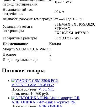
10-255 сек
период тестирования
Номинальный ток
40 мА
потребления
Диапазон рабочих температур
от —40 до +55 °С
STEMAX SX810/SX820;
Устанавливается в
STEMAX
контроллеры
FX210/FX410/FX810
Габаритные размеры
53 х 33 х 17 мм
Наименование
Кол-во
Модуль STEMAX UN Wi-Fi
1
Паспорт
1
Индивидуальная тара
1
Похожие товары
VISONIC GSM 350/8 PG2
Производитель:
VISONIC
Розн. цена:
10 760 руб.
АЛЬТОНИКА РИФ-Link в корпусе RR
Производитель:
АЛЬТОНИКА