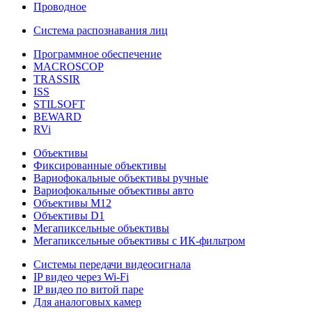
Проводное
Система распознавания лиц
Программное обеспечение
MACROSCOP
TRASSIR
ISS
STILSOFT
BEWARD
RVi
Объективы
Фиксированные объективы
Вариофокальные объективы ручные
Вариофокальные объективы авто
Объективы М12
Объективы D1
Мегапиксельные объективы
Мегапиксельные объективы с ИК-фильтром
Системы передачи видеосигнала
IP видео через Wi-Fi
IP видео по витой паре
Для аналоговых камер