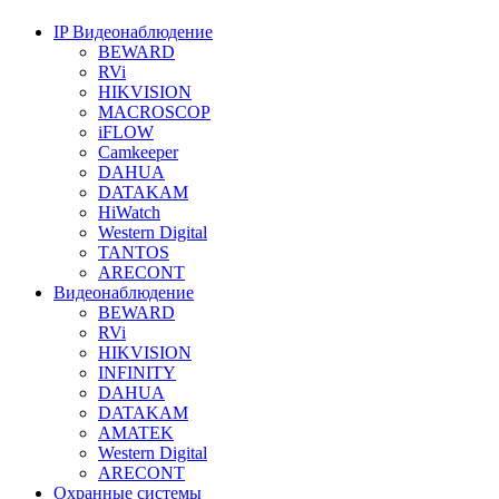
IP Видеонаблюдение
BEWARD
RVi
HIKVISION
MACROSCOP
iFLOW
Camkeeper
DAHUA
DATAKAM
HiWatch
Western Digital
TANTOS
ARECONT
Видеонаблюдение
BEWARD
RVi
HIKVISION
INFINITY
DAHUA
DATAKAM
AMATEK
Western Digital
ARECONT
Охранные системы