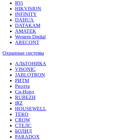
RVi
HIKVISION
INFINITY
DAHUA
DATAKAM
AMATEK
Western Digital
ARECONT
Охранные системы
АЛЬТОНИКА
VISONIC
JABLOTRON
РИТМ
Риэлта
Си-Норд
RUBEZH
iRZ
HOUSEWELL
ТЕКО
CROW
СТЕЛС
БОЛИД
PARADOX