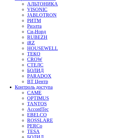
АЛЬТОНИКА
VISONIC
JABLOTRON
РИТМ
Риэлта
Си-Норд
RUBEZH
iRZ
HOUSEWELL
ТЕКО
CROW
СТЕЛС
БОЛИД
PARADOX
ВТ Центр
Контроль доступа
CAME
OPTIMUS
TANTOS
AccordTec
EBELCO
ROSSLARE
PERCo
TESA
БОЛИД