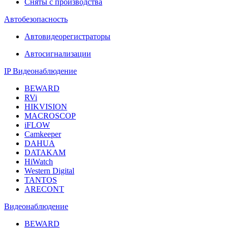
Сняты с производства
Автобезопасность
Автовидеорегистраторы
Автосигнализации
IP Видеонаблюдение
BEWARD
RVi
HIKVISION
MACROSCOP
iFLOW
Camkeeper
DAHUA
DATAKAM
HiWatch
Western Digital
TANTOS
ARECONT
Видеонаблюдение
BEWARD