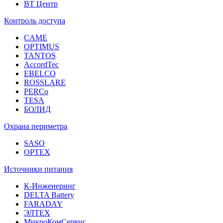
ВТ Центр
Контроль доступа
CAME
OPTIMUS
TANTOS
AccordTec
EBELCO
ROSSLARE
PERCo
TESA
БОЛИД
Охрана периметра
SASO
OPTEX
Источники питания
К-Инженеринг
DELTA Battery
FARADAY
ЭЛТЕХ
МикроКомСервис