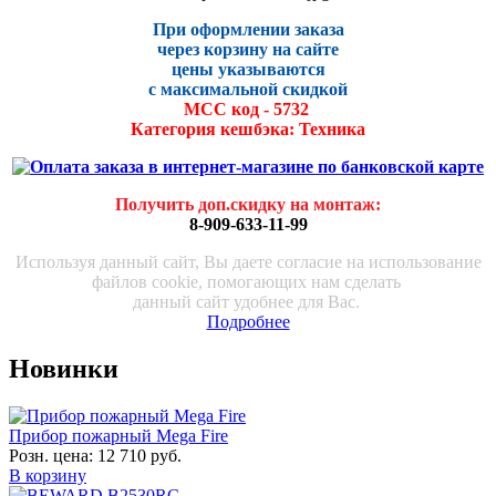
При оформлении заказа
через корзину на сайте
цены указываются
с максималь
ной скидко
й
МСС код - 5732
Категория кешбэка: Техника
Получить доп.скидку на монтаж
:
8-909-633-11-99
Используя данный сайт, Вы даете согласие на использование
файлов cookie, помогающих нам сделать
данный сайт удобнее для Вас.
Подробнее
Новинки
Прибор пожарный Mega Fire
Розн. цена:
12 710 руб.
В корзину