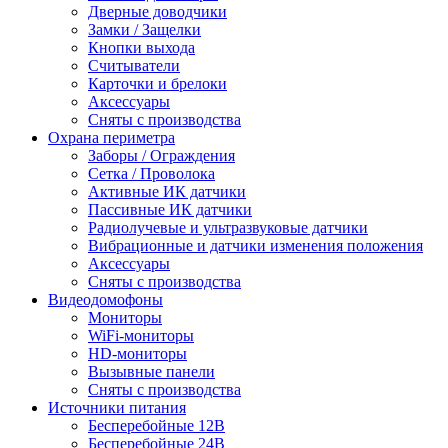
Дверные доводчики
Замки / Защелки
Кнопки выхода
Считыватели
Карточки и брелоки
Аксессуары
Сняты с производства
Охрана периметра
Заборы / Ограждения
Сетка / Проволока
Активные ИК датчики
Пассивные ИК датчики
Радиолучевые и ультразвуковые датчики
Вибрационные и датчики изменения положения
Аксессуары
Сняты с производства
Видеодомофоны
Мониторы
WiFi-мониторы
HD-мониторы
Вызывные панели
Сняты с производства
Источники питания
Бесперебойные 12В
Бесперебойные 24В