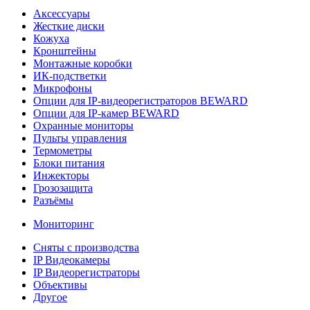
Аксессуары
Жесткие диски
Кожуха
Кронштейны
Монтажные коробки
ИК-подстветки
Микрофоны
Опции для IP-видеорегистраторов BEWARD
Опции для IP-камер BEWARD
Охранные мониторы
Пульты управления
Термометры
Блоки питания
Инжекторы
Грозозащита
Разъёмы
Мониторинг
Сняты с производства
IP Видеокамеры
IP Видеорегистраторы
Объективы
Другое