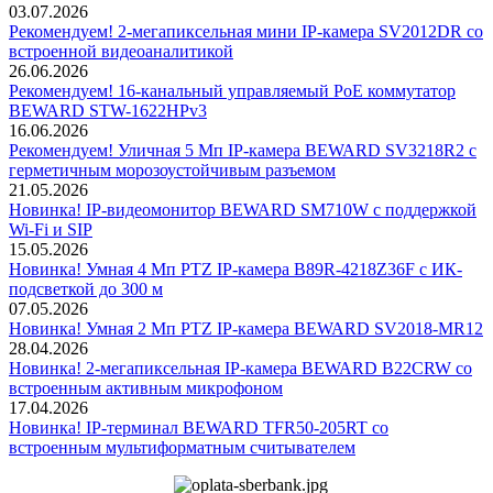
03.07.2026
Рекомендуем! 2-мегапиксельная мини IP-камера SV2012DR со
встроенной видеоаналитикой
26.06.2026
Рекомендуем! 16-канальный управляемый PoE коммутатор
BEWARD STW-1622HPv3
16.06.2026
Рекомендуем! Уличная 5 Мп IP-камера BEWARD SV3218R2 с
герметичным морозоустойчивым разъемом
21.05.2026
Новинка! IP-видеомонитор BEWARD SM710W с поддержкой
Wi-Fi и SIP
15.05.2026
Новинка! Умная 4 Мп PTZ IP-камера B89R-4218Z36F с ИК-
подсветкой до 300 м
07.05.2026
Новинка! Умная 2 Мп PTZ IP-камера BEWARD SV2018-MR12
28.04.2026
Новинка! 2-мегапиксельная IP-камера BEWARD B22CRW со
встроенным активным микрофоном
17.04.2026
Новинка! IP-терминал BEWARD TFR50-205RT со
встроенным мультиформатным считывателем