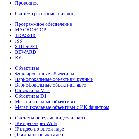
Проводное
Система распознавания лиц
Программное обеспечение
MACROSCOP
TRASSIR
ISS
STILSOFT
BEWARD
RVi
Объективы
Фиксированные объективы
Вариофокальные объективы ручные
Вариофокальные объективы авто
Объективы М12
Объективы D1
Мегапиксельные объективы
Мегапиксельные объективы с ИК-фильтром
Системы передачи видеосигнала
IP видео через Wi-Fi
IP видео по витой паре
Для аналоговых камер