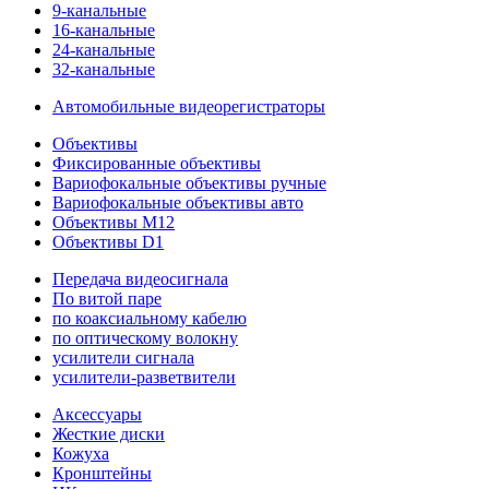
9-канальные
16-канальные
24-канальные
32-канальные
Автомобильные видеорегистраторы
Объективы
Фиксированные объективы
Вариофокальные объективы ручные
Вариофокальные объективы авто
Объективы M12
Объективы D1
Передача видеосигнала
По витой паре
по коаксиальному кабелю
по оптическому волокну
усилители сигнала
усилители-разветвители
Аксессуары
Жесткие диски
Кожуха
Кронштейны