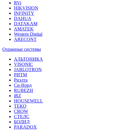
RVi
HIKVISION
INFINITY
DAHUA
DATAKAM
AMATEK
Western Digital
ARECONT
Охранные системы
АЛЬТОНИКА
VISONIC
JABLOTRON
РИТМ
Риэлта
Си-Норд
RUBEZH
iRZ
HOUSEWELL
ТЕКО
CROW
СТЕЛС
БОЛИД
PARADOX