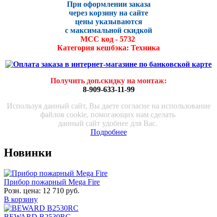
При оформлении заказа
через корзину на сайте
цены указываются
с максималь
ной скидко
й
МСС код - 5732
Категория кешбэка: Техника
Получить доп.скидку на монтаж
:
8-909-633-11-99
Используя данный сайт, Вы даете согласие на использование
файлов cookie, помогающих нам сделать
данный сайт удобнее для Вас.
Подробнее
Новинки
Прибор пожарный Mega Fire
Розн. цена:
12 710 руб.
В корзину
BEWARD B2530RC