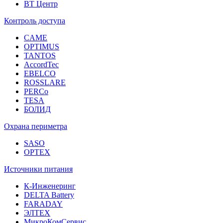
ВТ Центр
Контроль доступа
CAME
OPTIMUS
TANTOS
AccordTec
EBELCO
ROSSLARE
PERCo
TESA
БОЛИД
Охрана периметра
SASO
OPTEX
Источники питания
К-Инженеринг
DELTA Battery
FARADAY
ЭЛТЕХ
МикроКомСервис