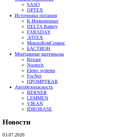
SASO
OPTEX
Источники питания
К-Инженеринг
DELTA Battery
FARADAY
ЭЛТЕХ
МикроКомСервис
БАСТИОН
Монтажные материалы
Rexant
Nootech
Eletec systems
FocNet
ПРОМРУКАВ
Автобезопасность
BERNER
LEMMEN
VIKAN
IDROBASE
Новости
03.07.2026