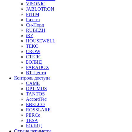
VISONIC
JABLOTRON
РИТМ
Риэлта
Си-Норд
RUBEZH
iRZ
HOUSEWELL
ТЕКО
CROW
СТЕЛС
БОЛИД
PARADOX
ВТ Центр
Контроль доступа
CAME
OPTIMUS
TANTOS
AccordTec
EBELCO
ROSSLARE
PERCo
TESA
БОЛИД
Охрана периметра