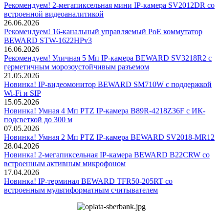
Рекомендуем! 2-мегапиксельная мини IP-камера SV2012DR со
встроенной видеоаналитикой
26.06.2026
Рекомендуем! 16-канальный управляемый PoE коммутатор
BEWARD STW-1622HPv3
16.06.2026
Рекомендуем! Уличная 5 Мп IP-камера BEWARD SV3218R2 с
герметичным морозоустойчивым разъемом
21.05.2026
Новинка! IP-видеомонитор BEWARD SM710W с поддержкой
Wi-Fi и SIP
15.05.2026
Новинка! Умная 4 Мп PTZ IP-камера B89R-4218Z36F с ИК-
подсветкой до 300 м
07.05.2026
Новинка! Умная 2 Мп PTZ IP-камера BEWARD SV2018-MR12
28.04.2026
Новинка! 2-мегапиксельная IP-камера BEWARD B22CRW со
встроенным активным микрофоном
17.04.2026
Новинка! IP-терминал BEWARD TFR50-205RT со
встроенным мультиформатным считывателем