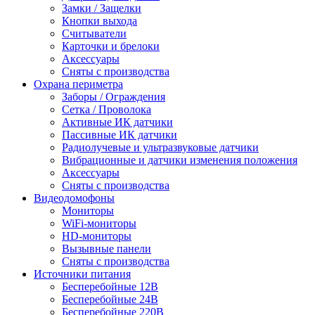
Замки / Защелки
Кнопки выхода
Считыватели
Карточки и брелоки
Аксессуары
Сняты с производства
Охрана периметра
Заборы / Ограждения
Сетка / Проволока
Активные ИК датчики
Пассивные ИК датчики
Радиолучевые и ультразвуковые датчики
Вибрационные и датчики изменения положения
Аксессуары
Сняты с производства
Видеодомофоны
Мониторы
WiFi-мониторы
HD-мониторы
Вызывные панели
Сняты с производства
Источники питания
Бесперебойные 12В
Бесперебойные 24В
Бесперебойные 220В