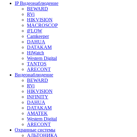
IP Видеонаблюдение
BEWARD
RVi
HIKVISION
MACROSCOP
iFLOW
Camkeeper
DAHUA
DATAKAM
HiWatch
Western Digital
TANTOS
ARECONT
Видеонаблюдение
BEWARD
RVi
HIKVISION
INFINITY
DAHUA
DATAKAM
AMATEK
Western Digital
ARECONT
Охранные системы
АЛЬТОНИКА