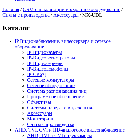
Главная
/
GSM-сигнализации и охранное оборудование
/
Сняты с производства
/
Аксессуары
/
MX-UDL
Каталог
IP Видеонаблюдение, видеосервера и сетевое
оборудование
IP-Видеокамеры
IP-Видеорегистраторы
IP-Видеосерверы
IP-Видеодомофоны
IP-СКУД
Сетевые коммутаторы
Сетевое оборудование
Система распознавания лиц
Программное обеспечение
Объективы
Системы передачи видеосигнала
Аксессуары
Мониторинг
Сняты с производства
AHD, TVI, CVI и HD-аналоговое видеонаблюдение
AHD, TVI и CVI видеокамеры