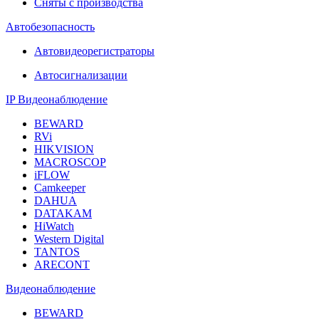
Сняты с производства
Автобезопасность
Автовидеорегистраторы
Автосигнализации
IP Видеонаблюдение
BEWARD
RVi
HIKVISION
MACROSCOP
iFLOW
Camkeeper
DAHUA
DATAKAM
HiWatch
Western Digital
TANTOS
ARECONT
Видеонаблюдение
BEWARD