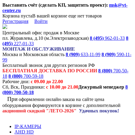
Выставить счёт (сделать КП, защитить проект):
msk@vt-
center.ru
Корзина пуста
В вашей корзине еще нет товаров
Регистрация
Войти
Центральный офис продаж в Москве
пл. Журавлева, д.10 (м.Электрозаводская)
8 (495)
962-01-33
8
(495)
227-01-33
МОНТАЖ И ОБСЛУЖИВАНИЕ
Москва и Московская область
8 (909)
633-11-99
8 (909)
590-11-
99
Бесплатный звонок для других регионов РФ
БЕСПЛАТНАЯ ДОСТАВКА ПО РОССИИ
8 (800)
700-50-
18
8 (800)
700-59-18
Рабочие дни:
с 09.00 до 22.00
Сб, Вск, Праздники:
с 10.00 до 21.00
Дежурный менеджер
8
(800)
700-50-18
При
оформлении онлайн-заказа на
сайте цена
оборудования формируются
в корзине с дополнительной
акционной
скидкой
"ЛЕТО-2026"
Удачных покупок!
IP-КАМЕРЫ
AHD HD