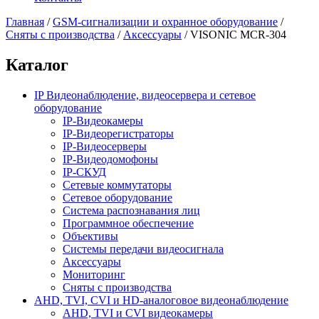
Главная
/
GSM-сигнализации и охранное оборудование
/
Сняты с производства
/
Аксессуары
/
VISONIC MCR-304
Каталог
IP Видеонаблюдение, видеосервера и сетевое
оборудование
IP-Видеокамеры
IP-Видеорегистраторы
IP-Видеосерверы
IP-Видеодомофоны
IP-СКУД
Сетевые коммутаторы
Сетевое оборудование
Система распознавания лиц
Программное обеспечение
Объективы
Системы передачи видеосигнала
Аксессуары
Мониторинг
Сняты с производства
AHD, TVI, CVI и HD-аналоговое видеонаблюдение
AHD, TVI и CVI видеокамеры