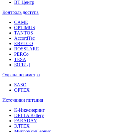
ВТ Центр
Контроль доступа
CAME
OPTIMUS
TANTOS
AccordTec
EBELCO
ROSSLARE
PERCo
TESA
БОЛИД
Охрана периметра
SASO
OPTEX
Источники питания
К-Инженеринг
DELTA Battery
FARADAY
ЭЛТЕХ
МикроКомСервис