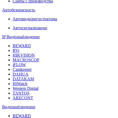
Сняты с производства
Автобезопасность
Автовидеорегистраторы
Автосигнализации
IP Видеонаблюдение
BEWARD
RVi
HIKVISION
MACROSCOP
iFLOW
Camkeeper
DAHUA
DATAKAM
HiWatch
Western Digital
TANTOS
ARECONT
Видеонаблюдение
BEWARD