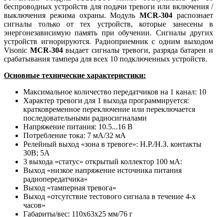
беспроводных устройств для подачи тревоги или включения /
выключения режима охраны. Модуль
MCR-304
распознает
сигналы только от тех устройств, которые занесены в
энергонезависимую память при обучении. Сигналы других
устройств игнорируются.
Радиоприемник с одним выходом
Visonic
MCR-304
выдает сигналы тревоги, разряда батареи и
срабатывания тампера для всех 10 подключенных устройств.
Основные технические характеристики:
Максимальное количество передатчиков на 1 канал: 10
Характер тревоги для 1 выхода программируется:
кратковременное переключение или переключается
последовательными радиосигналами
Напряжение питания: 10.5...16 В
Потребление тока: 7 мА/32 мА
Релейный выход «зона в тревоге»: Н.Р./Н.З. контакты
30В; 5А
3 выхода «статус» открытый коллектор 100 мА:
Выход «низкое напряжение источника питания
радиопередатчика»
Выход «тамперная тревога»
Выход «отсутствие тестового сигнала в течение 4-х
часов»
Габариты/вес: 110х63х25 мм/76 г