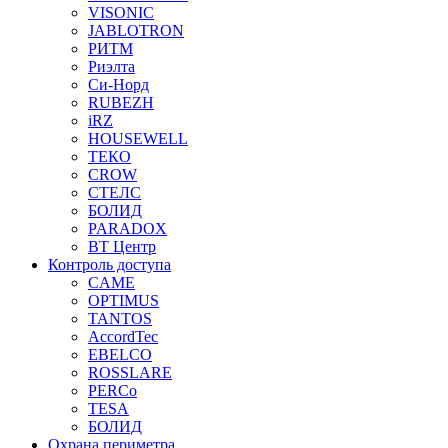
VISONIC
JABLOTRON
РИТМ
Риэлта
Си-Норд
RUBEZH
iRZ
HOUSEWELL
ТЕКО
CROW
СТЕЛС
БОЛИД
PARADOX
ВТ Центр
Контроль доступа
CAME
OPTIMUS
TANTOS
AccordTec
EBELCO
ROSSLARE
PERCo
TESA
БОЛИД
Охрана периметра