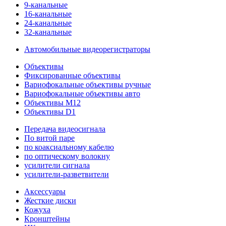
9-канальные
16-канальные
24-канальные
32-канальные
Автомобильные видеорегистраторы
Объективы
Фиксированные объективы
Вариофокальные объективы ручные
Вариофокальные объективы авто
Объективы M12
Объективы D1
Передача видеосигнала
По витой паре
по коаксиальному кабелю
по оптическому волокну
усилители сигнала
усилители-разветвители
Аксессуары
Жесткие диски
Кожуха
Кронштейны