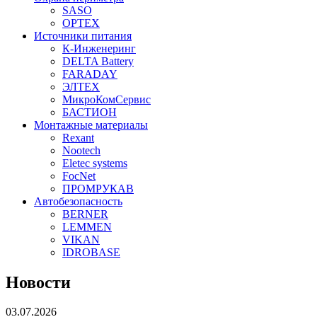
SASO
OPTEX
Источники питания
К-Инженеринг
DELTA Battery
FARADAY
ЭЛТЕХ
МикроКомСервис
БАСТИОН
Монтажные материалы
Rexant
Nootech
Eletec systems
FocNet
ПРОМРУКАВ
Автобезопасность
BERNER
LEMMEN
VIKAN
IDROBASE
Новости
03.07.2026