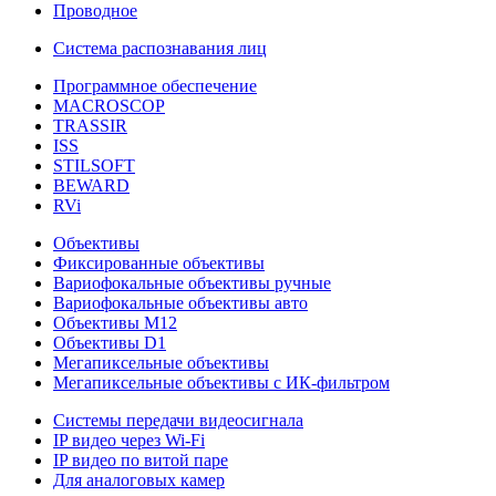
Проводное
Система распознавания лиц
Программное обеспечение
MACROSCOP
TRASSIR
ISS
STILSOFT
BEWARD
RVi
Объективы
Фиксированные объективы
Вариофокальные объективы ручные
Вариофокальные объективы авто
Объективы М12
Объективы D1
Мегапиксельные объективы
Мегапиксельные объективы с ИК-фильтром
Системы передачи видеосигнала
IP видео через Wi-Fi
IP видео по витой паре
Для аналоговых камер