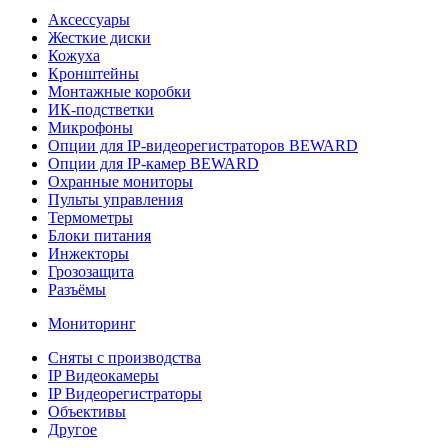
Аксессуары
Жесткие диски
Кожуха
Кронштейны
Монтажные коробки
ИК-подстветки
Микрофоны
Опции для IP-видеорегистраторов BEWARD
Опции для IP-камер BEWARD
Охранные мониторы
Пульты управления
Термометры
Блоки питания
Инжекторы
Грозозащита
Разъёмы
Мониторинг
Сняты с производства
IP Видеокамеры
IP Видеорегистраторы
Объективы
Другое