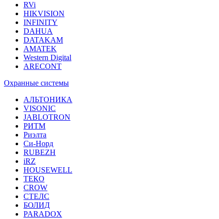
RVi
HIKVISION
INFINITY
DAHUA
DATAKAM
AMATEK
Western Digital
ARECONT
Охранные системы
АЛЬТОНИКА
VISONIC
JABLOTRON
РИТМ
Риэлта
Си-Норд
RUBEZH
iRZ
HOUSEWELL
ТЕКО
CROW
СТЕЛС
БОЛИД
PARADOX