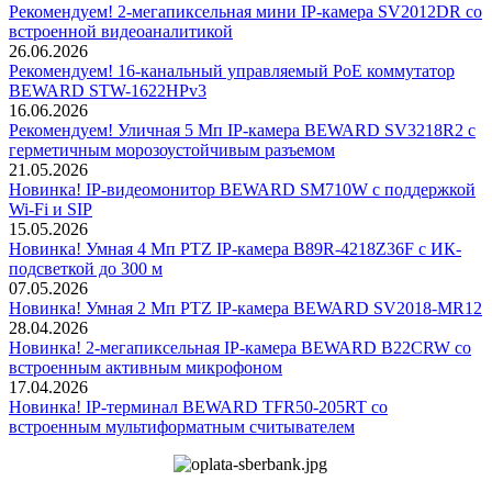
Рекомендуем! 2-мегапиксельная мини IP-камера SV2012DR со
встроенной видеоаналитикой
26.06.2026
Рекомендуем! 16-канальный управляемый PoE коммутатор
BEWARD STW-1622HPv3
16.06.2026
Рекомендуем! Уличная 5 Мп IP-камера BEWARD SV3218R2 с
герметичным морозоустойчивым разъемом
21.05.2026
Новинка! IP-видеомонитор BEWARD SM710W с поддержкой
Wi-Fi и SIP
15.05.2026
Новинка! Умная 4 Мп PTZ IP-камера B89R-4218Z36F с ИК-
подсветкой до 300 м
07.05.2026
Новинка! Умная 2 Мп PTZ IP-камера BEWARD SV2018-MR12
28.04.2026
Новинка! 2-мегапиксельная IP-камера BEWARD B22CRW со
встроенным активным микрофоном
17.04.2026
Новинка! IP-терминал BEWARD TFR50-205RT со
встроенным мультиформатным считывателем