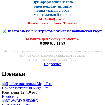
При оформлении заказа
через корзину на сайте
цены указываются
с максималь
ной скидко
й
МСС код - 5732
Категория кешбэка: Техника
Получить доп.скидку на монтаж
:
8-909-633-11-99
Используя данный сайт, Вы даете согласие на использование
файлов cookie, помогающих нам сделать
данный сайт удобнее для Вас.
Подробнее
Новинки
Прибор пожарный Mega Fire
Розн. цена:
12 710 руб.
В корзину
BEWARD B2530RC