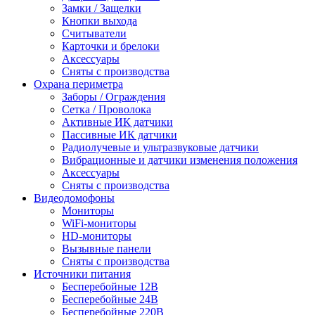
Замки / Защелки
Кнопки выхода
Считыватели
Карточки и брелоки
Аксессуары
Сняты с производства
Охрана периметра
Заборы / Ограждения
Сетка / Проволока
Активные ИК датчики
Пассивные ИК датчики
Радиолучевые и ультразвуковые датчики
Вибрационные и датчики изменения положения
Аксессуары
Сняты с производства
Видеодомофоны
Мониторы
WiFi-мониторы
HD-мониторы
Вызывные панели
Сняты с производства
Источники питания
Бесперебойные 12В
Бесперебойные 24В
Бесперебойные 220В