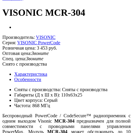
VISONIC MCR-304
Производитель:
VISONIC
Серия:
VISONIC PowerCode
Розничная цена:
3 453 руб.
Оптовая цена:
Звоните
Спец. цена:
Звоните
Снято с производства
Характеристика
Особенности
Сняты с производства: Сняты с производства
Габариты (Д х Ш х В): 110x63x25
Цвет корпуса: Серый
Частота: 868 МГц
Беспроводный PowerCode / CodeSecure™ радиоприемник с
одним выходом Visonic
MCR-304
предназначен для полной
совместимости с проводными панелями управления
PowerMax. Модуль
MCR-304
может обслуживать до 10