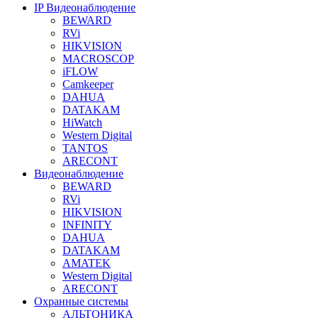
IP Видеонаблюдение
BEWARD
RVi
HIKVISION
MACROSCOP
iFLOW
Camkeeper
DAHUA
DATAKAM
HiWatch
Western Digital
TANTOS
ARECONT
Видеонаблюдение
BEWARD
RVi
HIKVISION
INFINITY
DAHUA
DATAKAM
AMATEK
Western Digital
ARECONT
Охранные системы
АЛЬТОНИКА