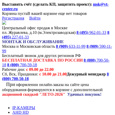
Выставить счёт (сделать КП, защитить проект):
msk@vt-
center.ru
Корзина пуста
В вашей корзине еще нет товаров
Регистрация
Войти
Центральный офис продаж в Москве
пл. Журавлева, д.10 (м.Электрозаводская)
8 (495)
962-01-33
8
(495)
227-01-33
МОНТАЖ И ОБСЛУЖИВАНИЕ
Москва и Московская область
8 (909)
633-11-99
8 (909)
590-11-
99
Бесплатный звонок для других регионов РФ
БЕСПЛАТНАЯ ДОСТАВКА ПО РОССИИ
8 (800)
700-50-
18
8 (800)
700-59-18
Рабочие дни:
с 09.00 до 22.00
Сб, Вск, Праздники:
с 10.00 до 21.00
Дежурный менеджер
8
(800)
700-50-18
При
оформлении онлайн-заказа на
сайте цена
оборудования формируются
в корзине с дополнительной
акционной
скидкой
"ЛЕТО-2026"
Удачных покупок!
IP-КАМЕРЫ
AHD HD