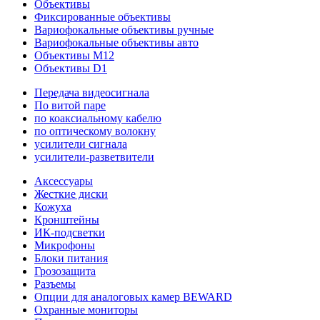
Объективы
Фиксированные объективы
Вариофокальные объективы ручные
Вариофокальные объективы авто
Объективы M12
Объективы D1
Передача видеосигнала
По витой паре
по коаксиальному кабелю
по оптическому волокну
усилители сигнала
усилители-разветвители
Аксессуары
Жесткие диски
Кожуха
Кронштейны
ИК-подсветки
Микрофоны
Блоки питания
Грозозащита
Разъемы
Опции для аналоговых камер BEWARD
Охранные мониторы