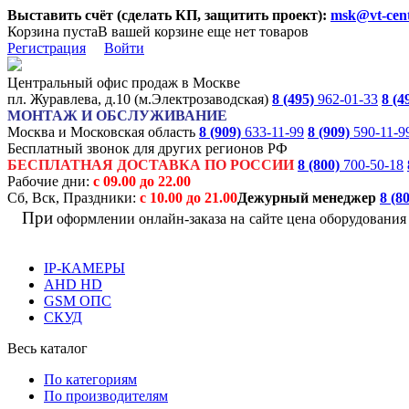
Выставить счёт (сделать КП, защитить проект):
msk@vt-cent
Корзина пуста
В вашей корзине еще нет товаров
Регистрация
Войти
Центральный офис продаж в Москве
пл. Журавлева, д.10 (м.Электрозаводская)
8 (495)
962-01-33
8 (4
МОНТАЖ И ОБСЛУЖИВАНИЕ
Москва и Московская область
8 (909)
633-11-99
8 (909)
590-11-9
Бесплатный звонок для других регионов РФ
БЕСПЛАТНАЯ ДОСТАВКА ПО РОССИИ
8 (800)
700-50-18
Рабочие дни:
с 09.00 до 22.00
Сб, Вск, Праздники:
с 10.00 до 21.00
Дежурный менеджер
8 (8
При
оформлении онлайн-заказа на
сайте цена оборудовани
IP-КАМЕРЫ
AHD HD
GSM ОПС
СКУД
Весь каталог
По категориям
По производителям