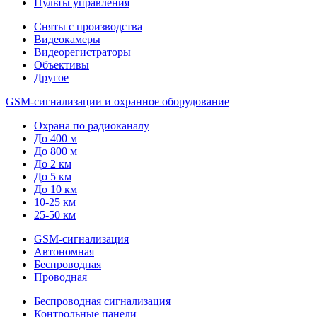
Пульты управления
Сняты с производства
Видеокамеры
Видеорегистраторы
Объективы
Другое
GSM-сигнализации и охранное оборудование
Охрана по радиоканалу
До 400 м
До 800 м
До 2 км
До 5 км
До 10 км
10-25 км
25-50 км
GSM-сигнализация
Автономная
Беспроводная
Проводная
Беспроводная сигнализация
Контрольные панели