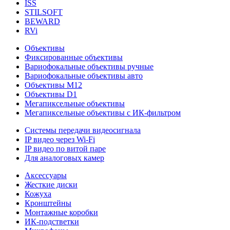
ISS
STILSOFT
BEWARD
RVi
Объективы
Фиксированные объективы
Вариофокальные объективы ручные
Вариофокальные объективы авто
Объективы М12
Объективы D1
Мегапиксельные объективы
Мегапиксельные объективы с ИК-фильтром
Системы передачи видеосигнала
IP видео через Wi-Fi
IP видео по витой паре
Для аналоговых камер
Аксессуары
Жесткие диски
Кожуха
Кронштейны
Монтажные коробки
ИК-подстветки