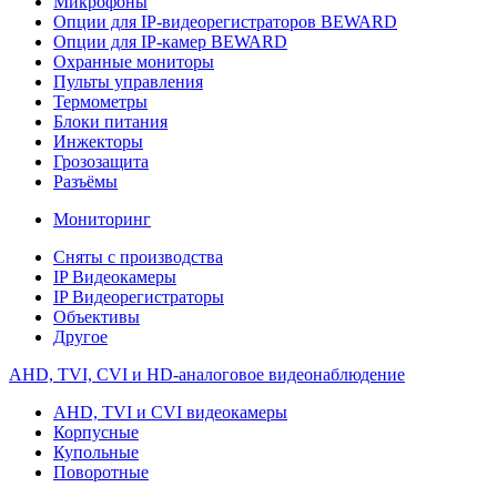
Микрофоны
Опции для IP-видеорегистраторов BEWARD
Опции для IP-камер BEWARD
Охранные мониторы
Пульты управления
Термометры
Блоки питания
Инжекторы
Грозозащита
Разъёмы
Мониторинг
Сняты с производства
IP Видеокамеры
IP Видеорегистраторы
Объективы
Другое
AHD, TVI, CVI и HD-аналоговое видеонаблюдение
AHD, TVI и CVI видеокамеры
Корпусные
Купольные
Поворотные