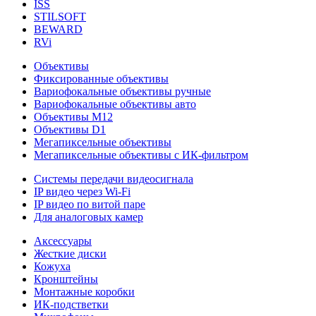
ISS
STILSOFT
BEWARD
RVi
Объективы
Фиксированные объективы
Вариофокальные объективы ручные
Вариофокальные объективы авто
Объективы М12
Объективы D1
Мегапиксельные объективы
Мегапиксельные объективы с ИК-фильтром
Системы передачи видеосигнала
IP видео через Wi-Fi
IP видео по витой паре
Для аналоговых камер
Аксессуары
Жесткие диски
Кожуха
Кронштейны
Монтажные коробки
ИК-подстветки