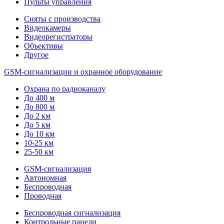
Пульты управления
Сняты с производства
Видеокамеры
Видеорегистраторы
Объективы
Другое
GSM-сигнализации и охранное оборудование
Охрана по радиоканалу
До 400 м
До 800 м
До 2 км
До 5 км
До 10 км
10-25 км
25-50 км
GSM-сигнализация
Автономная
Беспроводная
Проводная
Беспроводная сигнализация
Контрольные панели