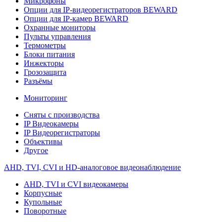
Микрофоны
Опции для IP-видеорегистраторов BEWARD
Опции для IP-камер BEWARD
Охранные мониторы
Пульты управления
Термометры
Блоки питания
Инжекторы
Грозозащита
Разъёмы
Мониторинг
Сняты с производства
IP Видеокамеры
IP Видеорегистраторы
Объективы
Другое
AHD, TVI, CVI и HD-аналоговое видеонаблюдение
AHD, TVI и CVI видеокамеры
Корпусные
Купольные
Поворотные