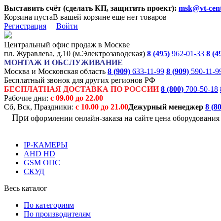
Выставить счёт (сделать КП, защитить проект):
msk@vt-cent
Корзина пуста
В вашей корзине еще нет товаров
Регистрация
Войти
Центральный офис продаж в Москве
пл. Журавлева, д.10 (м.Электрозаводская)
8 (495)
962-01-33
8 (4
МОНТАЖ И ОБСЛУЖИВАНИЕ
Москва и Московская область
8 (909)
633-11-99
8 (909)
590-11-9
Бесплатный звонок для других регионов РФ
БЕСПЛАТНАЯ ДОСТАВКА ПО РОССИИ
8 (800)
700-50-18
Рабочие дни:
с 09.00 до 22.00
Сб, Вск, Праздники:
с 10.00 до 21.00
Дежурный менеджер
8 (8
При
оформлении онлайн-заказа на
сайте цена оборудовани
IP-КАМЕРЫ
AHD HD
GSM ОПС
СКУД
Весь каталог
По категориям
По производителям