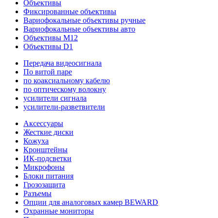
Объективы
Фиксированные объективы
Вариофокальные объективы ручные
Вариофокальные объективы авто
Объективы M12
Объективы D1
Передача видеосигнала
По витой паре
по коаксиальному кабелю
по оптическому волокну
усилители сигнала
усилители-разветвители
Аксессуары
Жесткие диски
Кожуха
Кронштейны
ИК-подсветки
Микрофоны
Блоки питания
Грозозащита
Разъемы
Опции для аналоговых камер BEWARD
Охранные мониторы