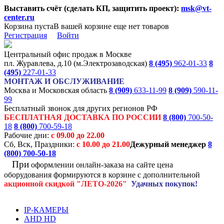
Выставить счёт (сделать КП, защитить проект):
msk@vt-
center.ru
Корзина пуста
В вашей корзине еще нет товаров
Регистрация
Войти
Центральный офис продаж в Москве
пл. Журавлева, д.10 (м.Электрозаводская)
8 (495)
962-01-33
8
(495)
227-01-33
МОНТАЖ И ОБСЛУЖИВАНИЕ
Москва и Московская область
8 (909)
633-11-99
8 (909)
590-11-
99
Бесплатный звонок для других регионов РФ
БЕСПЛАТНАЯ ДОСТАВКА ПО РОССИИ
8 (800)
700-50-
18
8 (800)
700-59-18
Рабочие дни:
с 09.00 до 22.00
Сб, Вск, Праздники:
с 10.00 до 21.00
Дежурный менеджер
8
(800)
700-50-18
При
оформлении онлайн-заказа на
сайте цена
оборудования формируются
в корзине с дополнительной
акционной
скидкой
"ЛЕТО-2026"
Удачных покупок!
IP-КАМЕРЫ
AHD HD