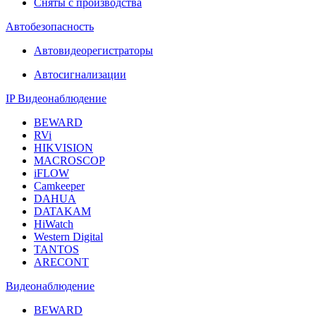
Сняты с производства
Автобезопасность
Автовидеорегистраторы
Автосигнализации
IP Видеонаблюдение
BEWARD
RVi
HIKVISION
MACROSCOP
iFLOW
Camkeeper
DAHUA
DATAKAM
HiWatch
Western Digital
TANTOS
ARECONT
Видеонаблюдение
BEWARD