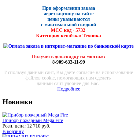
При оформлении заказа
через корзину на сайте
цены указываются
с максималь
ной скидко
й
МСС код - 5732
Категория кешбэка: Техника
Получить доп.скидку на монтаж
:
8-909-633-11-99
Используя данный сайт, Вы даете согласие на использование
файлов cookie, помогающих нам сделать
данный сайт удобнее для Вас.
Подробнее
Новинки
Прибор пожарный Mega Fire
Розн. цена:
12 710 руб.
В корзину