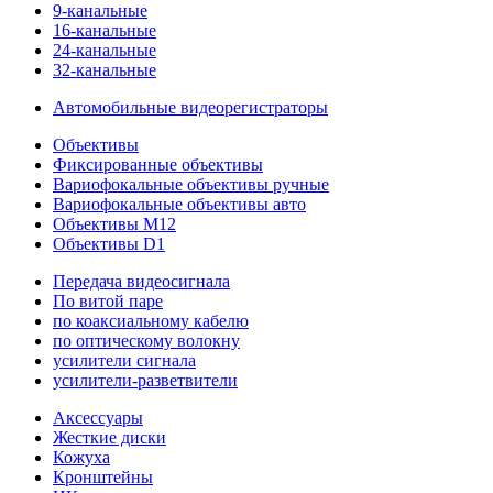
9-канальные
16-канальные
24-канальные
32-канальные
Автомобильные видеорегистраторы
Объективы
Фиксированные объективы
Вариофокальные объективы ручные
Вариофокальные объективы авто
Объективы M12
Объективы D1
Передача видеосигнала
По витой паре
по коаксиальному кабелю
по оптическому волокну
усилители сигнала
усилители-разветвители
Аксессуары
Жесткие диски
Кожуха
Кронштейны