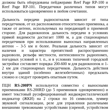
должны быть оборудованы пейджерами Reef Page RP-100 и
Reef Page RP-101. Передатчики различных типов могут
использоваться одновременно в любом сочетании.
Дальность передачи радиосигналов зависит от типа
передатчиков, от их расположения относительно приемника, а
также от антенн, используемых на передающей и приемной
стороне. Для радиокнопок дальность передачи в условиях
прямой видимости достигает 1000 м, а для стационарных
передатчиков при использовании выносных направленных
антенн – 3-5 км и более. Реальная дальность зависит от
наличия и характера препятствий распространению
радиоволн, рельефа местности, интенсивности радиопомех,
погодных условий и т. п., и в условиях типичной городской
застройки составляет порядка 200-600 м для радиокнопок и 1-
2 км для стационарных передатчиков. Дальность действия
внутри зданий (особенно железобетонных) предсказать
сложно и следует проверять опытным путем.
ПЦН
RS-200PN
используется совместно с выносными
приемниками RS-200RD (до 5 приемников одновременно) и
имеет текстовый русифицированный жидкокристаллический
индикатор (ЖКИ) на 2 строки по 16 символов, зуммер
звуковой сигнализации, реле для управления различными
внешними тревожными устройствами (сиреной, устройством