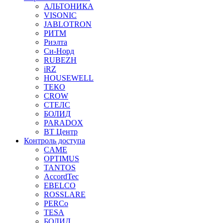
АЛЬТОНИКА
VISONIC
JABLOTRON
РИТМ
Риэлта
Си-Норд
RUBEZH
iRZ
HOUSEWELL
ТЕКО
CROW
СТЕЛС
БОЛИД
PARADOX
ВТ Центр
Контроль доступа
CAME
OPTIMUS
TANTOS
AccordTec
EBELCO
ROSSLARE
PERCo
TESA
БОЛИД