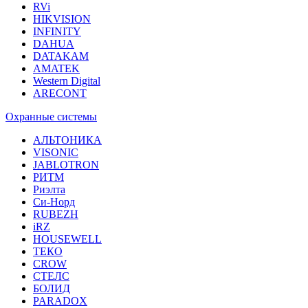
RVi
HIKVISION
INFINITY
DAHUA
DATAKAM
AMATEK
Western Digital
ARECONT
Охранные системы
АЛЬТОНИКА
VISONIC
JABLOTRON
РИТМ
Риэлта
Си-Норд
RUBEZH
iRZ
HOUSEWELL
ТЕКО
CROW
СТЕЛС
БОЛИД
PARADOX