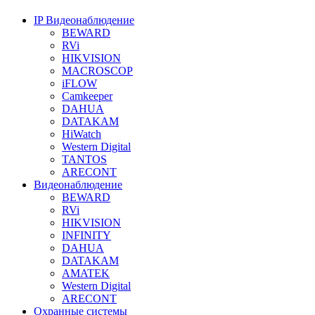
IP Видеонаблюдение
BEWARD
RVi
HIKVISION
MACROSCOP
iFLOW
Camkeeper
DAHUA
DATAKAM
HiWatch
Western Digital
TANTOS
ARECONT
Видеонаблюдение
BEWARD
RVi
HIKVISION
INFINITY
DAHUA
DATAKAM
AMATEK
Western Digital
ARECONT
Охранные системы