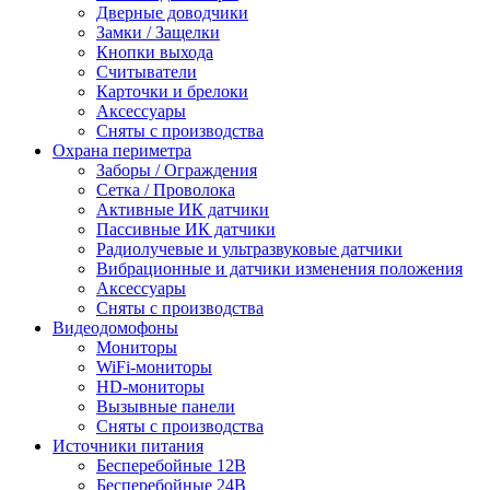
Дверные доводчики
Замки / Защелки
Кнопки выхода
Считыватели
Карточки и брелоки
Аксессуары
Сняты с производства
Охрана периметра
Заборы / Ограждения
Сетка / Проволока
Активные ИК датчики
Пассивные ИК датчики
Радиолучевые и ультразвуковые датчики
Вибрационные и датчики изменения положения
Аксессуары
Сняты с производства
Видеодомофоны
Мониторы
WiFi-мониторы
HD-мониторы
Вызывные панели
Сняты с производства
Источники питания
Бесперебойные 12В
Бесперебойные 24В