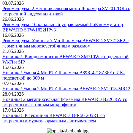
03.07.2026
Рекомендуем! 2-мегапиксельная мини IP-камера SV2012DR со
встроенной видеоаналитикой
26.06.2026
Рекомендуем! 16-канальный управляемый PoE коммутатор
BEWARD STW-1622HPv3
16.06.2026
Рекомендуем! Уличная 5 Мп IP-камера BEWARD SV3218R2 с
герметичным морозоустойчивым разъемом
21.05.2026
Новинка! IP-видеомонитор BEWARD SM710W с поддержкой
Wi-Fi и SIP
15.05.2026
Новинка! Умная 4 Мп PTZ IP-камера B89R-4218Z36F с ИК-
подсветкой до 300 м
07.05.2026
Новинка! Умная 2 Мп PTZ IP-камера BEWARD SV2018-MR12
28.04.2026
Новинка! 2-мегапиксельная IP-камера BEWARD B22CRW со
встроенным активным микрофоном
17.04.2026
Новинка! IP-терминал BEWARD TFR50-205RT со
встроенным мультиформатным считывателем