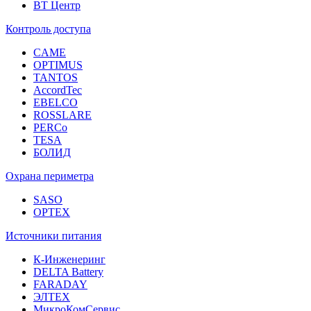
ВТ Центр
Контроль доступа
CAME
OPTIMUS
TANTOS
AccordTec
EBELCO
ROSSLARE
PERCo
TESA
БОЛИД
Охрана периметра
SASO
OPTEX
Источники питания
К-Инженеринг
DELTA Battery
FARADAY
ЭЛТЕХ
МикроКомСервис