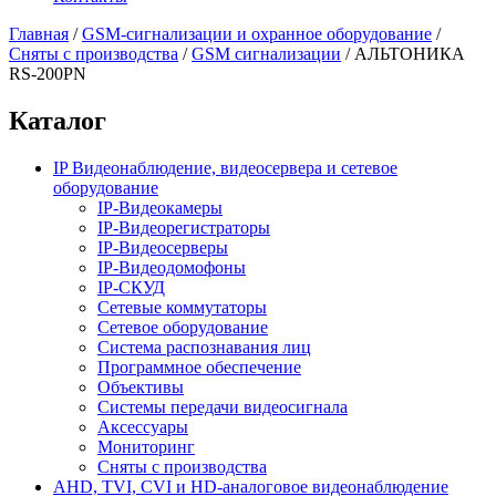
Главная
/
GSM-сигнализации и охранное оборудование
/
Сняты с производства
/
GSM сигнализации
/
АЛЬТОНИКА
RS-200PN
Каталог
IP Видеонаблюдение, видеосервера и сетевое
оборудование
IP-Видеокамеры
IP-Видеорегистраторы
IP-Видеосерверы
IP-Видеодомофоны
IP-СКУД
Сетевые коммутаторы
Сетевое оборудование
Система распознавания лиц
Программное обеспечение
Объективы
Системы передачи видеосигнала
Аксессуары
Мониторинг
Сняты с производства
AHD, TVI, CVI и HD-аналоговое видеонаблюдение