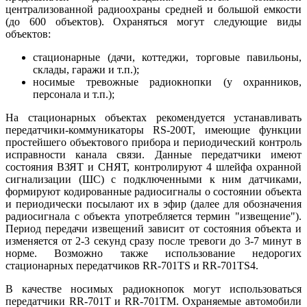
централизованной радиоохраны средней и большой емкости
(до 600 объектов). Охраняться могут следующие виды
объектов:
стационарные (дачи, коттеджи, торговые павильоны,
склады, гаражи и т.п.);
носимые тревожные радиокнопки (у охранников,
персонала и т.п.);
На стационарных объектах рекомендуется устанавливать
передатчики-коммуникаторы RS-200T, имеющие функции
простейшего объектового прибора и периодический контроль
исправности канала связи. Данные передатчики имеют
состояния ВЗЯТ и СНЯТ, контролируют 4 шлейфа охранной
сигнализации (ШС) с подключенными к ним датчиками,
формируют кодированные радиосигналы о состоянии объекта
и периодически посылают их в эфир (далее для обозначения
радиосигнала с объекта употребляется термин "извещение").
Период передачи извещений зависит от состояния объекта и
изменяется от 2-3 секунд сразу после тревоги до 3-7 минут в
норме. Возможно также использование недорогих
стационарных передатчиков RR-701TS и RR-701TS4.
В качестве носимых радиокнопок могут использоваться
передатчики RR-701T и RR-701ТМ. Охраняемые автомобили