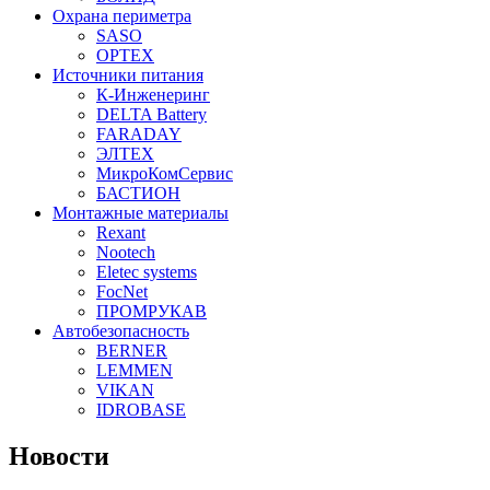
Охрана периметра
SASO
OPTEX
Источники питания
К-Инженеринг
DELTA Battery
FARADAY
ЭЛТЕХ
МикроКомСервис
БАСТИОН
Монтажные материалы
Rexant
Nootech
Eletec systems
FocNet
ПРОМРУКАВ
Автобезопасность
BERNER
LEMMEN
VIKAN
IDROBASE
Новости