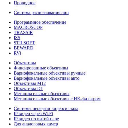
Проводное
Система распознавания лиц
Программное обеспечение
MACROSCOP
TRASSIR
ISS
STILSOFT
BEWARD
RVi
Объективы
Фиксированные объективы
Вариофокальные объективы ручные
Вариофокальные объективы авто
Объективы М12
Объективы D1
Мегапиксельные объективы
Мегапиксельные объективы с ИК-фильтром
Системы передачи видеосигнала
IP видео через Wi-Fi
IP видео по витой паре
Для аналоговых камер