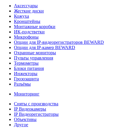
Аксессуары
Жесткие диски
Кожуха
Кронштейны
Монтажные коробки
ИК-подстветки
Микрофоны
Опции для IP-видеорегистраторов BEWARD
Опции для IP-камер BEWARD
Охранные мониторы
Пульты управления
Термометры
Блоки питания
Инжекторы
Грозозащита
Разъёмы
Мониторинг
Сняты с производства
IP Видеокамеры
IP Видеорегистраторы
Объективы
Другое