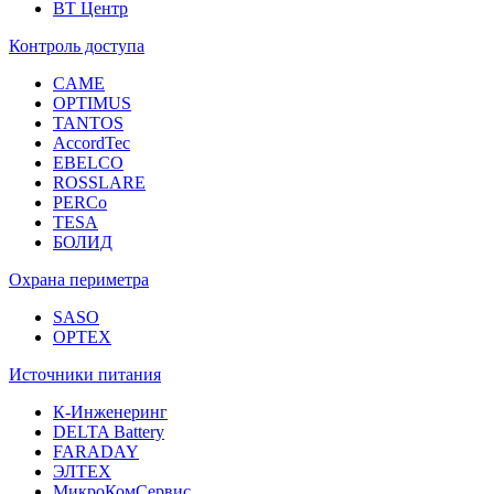
ВТ Центр
Контроль доступа
CAME
OPTIMUS
TANTOS
AccordTec
EBELCO
ROSSLARE
PERCo
TESA
БОЛИД
Охрана периметра
SASO
OPTEX
Источники питания
К-Инженеринг
DELTA Battery
FARADAY
ЭЛТЕХ
МикроКомСервис