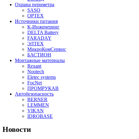
Охрана периметра
SASO
OPTEX
Источники питания
К-Инженеринг
DELTA Battery
FARADAY
ЭЛТЕХ
МикроКомСервис
БАСТИОН
Монтажные материалы
Rexant
Nootech
Eletec systems
FocNet
ПРОМРУКАВ
Автобезопасность
BERNER
LEMMEN
VIKAN
IDROBASE
Новости