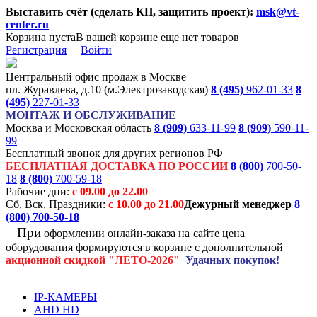
Выставить счёт (сделать КП, защитить проект):
msk@vt-
center.ru
Корзина пуста
В вашей корзине еще нет товаров
Регистрация
Войти
Центральный офис продаж в Москве
пл. Журавлева, д.10 (м.Электрозаводская)
8 (495)
962-01-33
8
(495)
227-01-33
МОНТАЖ И ОБСЛУЖИВАНИЕ
Москва и Московская область
8 (909)
633-11-99
8 (909)
590-11-
99
Бесплатный звонок для других регионов РФ
БЕСПЛАТНАЯ ДОСТАВКА ПО РОССИИ
8 (800)
700-50-
18
8 (800)
700-59-18
Рабочие дни:
с 09.00 до 22.00
Сб, Вск, Праздники:
с 10.00 до 21.00
Дежурный менеджер
8
(800)
700-50-18
При
оформлении онлайн-заказа на
сайте цена
оборудования формируются
в корзине с дополнительной
акционной
скидкой
"ЛЕТО-2026"
Удачных покупок!
IP-КАМЕРЫ
AHD HD