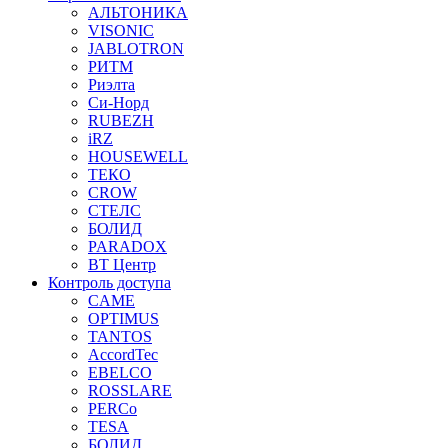
АЛЬТОНИКА
VISONIC
JABLOTRON
РИТМ
Риэлта
Си-Норд
RUBEZH
iRZ
HOUSEWELL
ТЕКО
CROW
СТЕЛС
БОЛИД
PARADOX
ВТ Центр
Контроль доступа
CAME
OPTIMUS
TANTOS
AccordTec
EBELCO
ROSSLARE
PERCo
TESA
БОЛИД