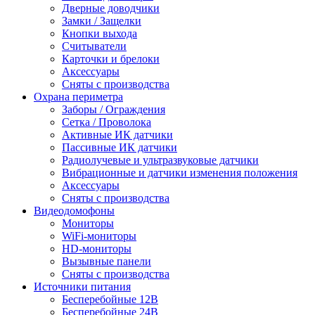
Дверные доводчики
Замки / Защелки
Кнопки выхода
Считыватели
Карточки и брелоки
Аксессуары
Сняты с производства
Охрана периметра
Заборы / Ограждения
Сетка / Проволока
Активные ИК датчики
Пассивные ИК датчики
Радиолучевые и ультразвуковые датчики
Вибрационные и датчики изменения положения
Аксессуары
Сняты с производства
Видеодомофоны
Мониторы
WiFi-мониторы
HD-мониторы
Вызывные панели
Сняты с производства
Источники питания
Бесперебойные 12В
Бесперебойные 24В