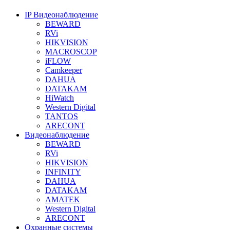
IP Видеонаблюдение
BEWARD
RVi
HIKVISION
MACROSCOP
iFLOW
Camkeeper
DAHUA
DATAKAM
HiWatch
Western Digital
TANTOS
ARECONT
Видеонаблюдение
BEWARD
RVi
HIKVISION
INFINITY
DAHUA
DATAKAM
AMATEK
Western Digital
ARECONT
Охранные системы