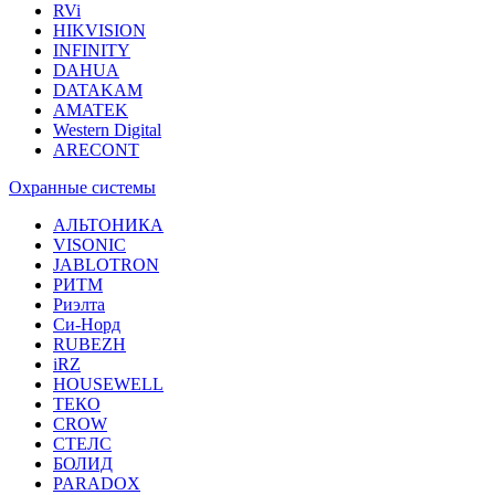
RVi
HIKVISION
INFINITY
DAHUA
DATAKAM
AMATEK
Western Digital
ARECONT
Охранные системы
АЛЬТОНИКА
VISONIC
JABLOTRON
РИТМ
Риэлта
Си-Норд
RUBEZH
iRZ
HOUSEWELL
ТЕКО
CROW
СТЕЛС
БОЛИД
PARADOX