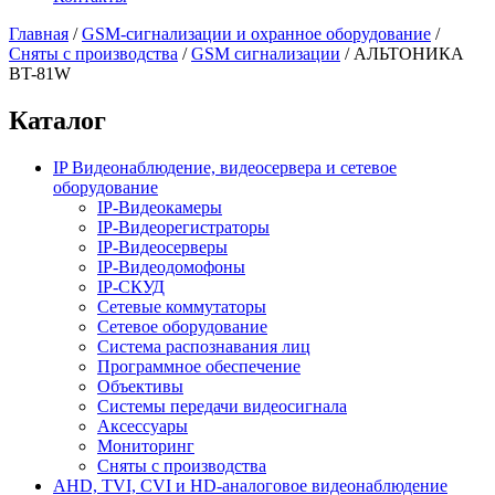
Главная
/
GSM-сигнализации и охранное оборудование
/
Сняты с производства
/
GSM сигнализации
/
АЛЬТОНИКА
BT-81W
Каталог
IP Видеонаблюдение, видеосервера и сетевое
оборудование
IP-Видеокамеры
IP-Видеорегистраторы
IP-Видеосерверы
IP-Видеодомофоны
IP-СКУД
Сетевые коммутаторы
Сетевое оборудование
Система распознавания лиц
Программное обеспечение
Объективы
Системы передачи видеосигнала
Аксессуары
Мониторинг
Сняты с производства
AHD, TVI, CVI и HD-аналоговое видеонаблюдение