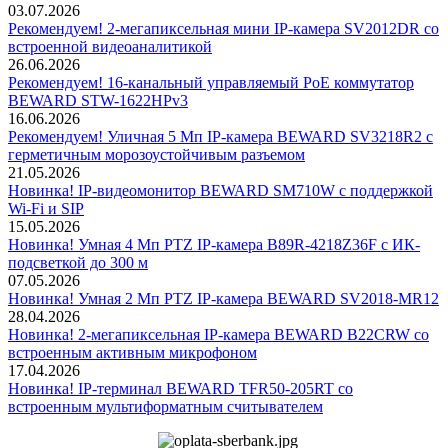
03.07.2026
Рекомендуем! 2-мегапиксельная мини IP-камера SV2012DR со
встроенной видеоаналитикой
26.06.2026
Рекомендуем! 16-канальный управляемый PoE коммутатор
BEWARD STW-1622HPv3
16.06.2026
Рекомендуем! Уличная 5 Мп IP-камера BEWARD SV3218R2 с
герметичным морозоустойчивым разъемом
21.05.2026
Новинка! IP-видеомонитор BEWARD SM710W с поддержкой
Wi-Fi и SIP
15.05.2026
Новинка! Умная 4 Мп PTZ IP-камера B89R-4218Z36F с ИК-
подсветкой до 300 м
07.05.2026
Новинка! Умная 2 Мп PTZ IP-камера BEWARD SV2018-MR12
28.04.2026
Новинка! 2-мегапиксельная IP-камера BEWARD B22CRW со
встроенным активным микрофоном
17.04.2026
Новинка! IP-терминал BEWARD TFR50-205RT со
встроенным мультиформатным считывателем