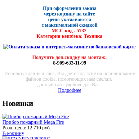
При оформлении заказа
через корзину на сайте
цены указываются
с максималь
ной скидко
й
МСС код - 5732
Категория кешбэка: Техника
Получить доп.скидку на монтаж
:
8-909-633-11-99
Используя данный сайт, Вы даете согласие на использование
файлов cookie, помогающих нам сделать
данный сайт удобнее для Вас.
Подробнее
Новинки
Прибор пожарный Mega Fire
Розн. цена:
12 710 руб.
В корзину