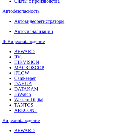
Сняты с производства
Автобезопасность
Автовидеорегистраторы
Автосигнализации
IP Видеонаблюдение
BEWARD
RVi
HIKVISION
MACROSCOP
iFLOW
Camkeeper
DAHUA
DATAKAM
HiWatch
Western Digital
TANTOS
ARECONT
Видеонаблюдение
BEWARD