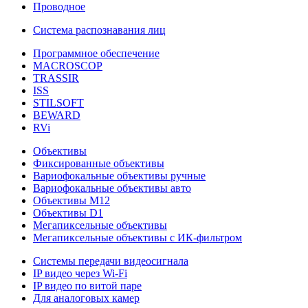
Проводное
Система распознавания лиц
Программное обеспечение
MACROSCOP
TRASSIR
ISS
STILSOFT
BEWARD
RVi
Объективы
Фиксированные объективы
Вариофокальные объективы ручные
Вариофокальные объективы авто
Объективы М12
Объективы D1
Мегапиксельные объективы
Мегапиксельные объективы с ИК-фильтром
Системы передачи видеосигнала
IP видео через Wi-Fi
IP видео по витой паре
Для аналоговых камер