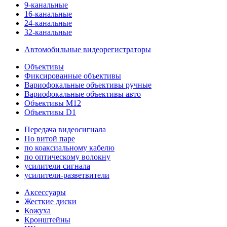
9-канальные
16-канальные
24-канальные
32-канальные
Автомобильные видеорегистраторы
Объективы
Фиксированные объективы
Вариофокальные объективы ручные
Вариофокальные объективы авто
Объективы M12
Объективы D1
Передача видеосигнала
По витой паре
по коаксиальному кабелю
по оптическому волокну
усилители сигнала
усилители-разветвители
Аксессуары
Жесткие диски
Кожуха
Кронштейны