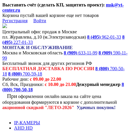
Выставить счёт (сделать КП, защитить проект):
msk@vt-
center.ru
Корзина пуста
В вашей корзине еще нет товаров
Регистрация
Войти
Центральный офис продаж в Москве
пл. Журавлева, д.10 (м.Электрозаводская)
8 (495)
962-01-33
8
(495)
227-01-33
МОНТАЖ И ОБСЛУЖИВАНИЕ
Москва и Московская область
8 (909)
633-11-99
8 (909)
590-11-
99
Бесплатный звонок для других регионов РФ
БЕСПЛАТНАЯ ДОСТАВКА ПО РОССИИ
8 (800)
700-50-
18
8 (800)
700-59-18
Рабочие дни:
с 09.00 до 22.00
Сб, Вск, Праздники:
с 10.00 до 21.00
Дежурный менеджер
8
(800)
700-50-18
При
оформлении онлайн-заказа на
сайте цена
оборудования формируются
в корзине с дополнительной
акционной
скидкой
"ЛЕТО-2026"
Удачных покупок!
IP-КАМЕРЫ
AHD HD