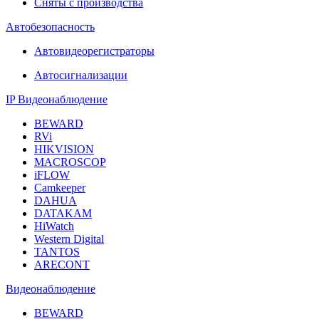
Сняты с производства
Автобезопасность
Автовидеорегистраторы
Автосигнализации
IP Видеонаблюдение
BEWARD
RVi
HIKVISION
MACROSCOP
iFLOW
Camkeeper
DAHUA
DATAKAM
HiWatch
Western Digital
TANTOS
ARECONT
Видеонаблюдение
BEWARD