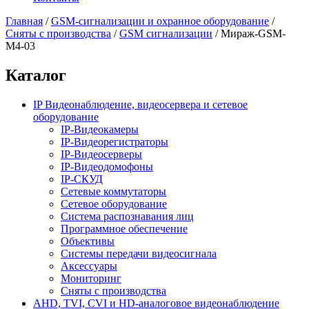
Главная
/
GSM-сигнализации и охранное оборудование
/
Сняты с производства
/
GSM сигнализации
/
Мираж-GSM-
M4-03
Каталог
IP Видеонаблюдение, видеосервера и сетевое
оборудование
IP-Видеокамеры
IP-Видеорегистраторы
IP-Видеосерверы
IP-Видеодомофоны
IP-СКУД
Сетевые коммутаторы
Сетевое оборудование
Система распознавания лиц
Программное обеспечение
Объективы
Системы передачи видеосигнала
Аксессуары
Мониторинг
Сняты с производства
AHD, TVI, CVI и HD-аналоговое видеонаблюдение