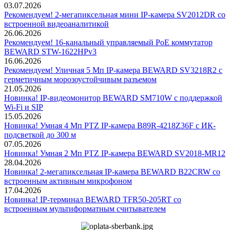
03.07.2026
Рекомендуем! 2-мегапиксельная мини IP-камера SV2012DR со
встроенной видеоаналитикой
26.06.2026
Рекомендуем! 16-канальный управляемый PoE коммутатор
BEWARD STW-1622HPv3
16.06.2026
Рекомендуем! Уличная 5 Мп IP-камера BEWARD SV3218R2 с
герметичным морозоустойчивым разъемом
21.05.2026
Новинка! IP-видеомонитор BEWARD SM710W с поддержкой
Wi-Fi и SIP
15.05.2026
Новинка! Умная 4 Мп PTZ IP-камера B89R-4218Z36F с ИК-
подсветкой до 300 м
07.05.2026
Новинка! Умная 2 Мп PTZ IP-камера BEWARD SV2018-MR12
28.04.2026
Новинка! 2-мегапиксельная IP-камера BEWARD B22CRW со
встроенным активным микрофоном
17.04.2026
Новинка! IP-терминал BEWARD TFR50-205RT со
встроенным мультиформатным считывателем