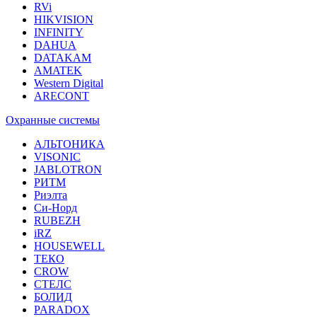
RVi
HIKVISION
INFINITY
DAHUA
DATAKAM
AMATEK
Western Digital
ARECONT
Охранные системы
АЛЬТОНИКА
VISONIC
JABLOTRON
РИТМ
Риэлта
Си-Норд
RUBEZH
iRZ
HOUSEWELL
ТЕКО
CROW
СТЕЛС
БОЛИД
PARADOX