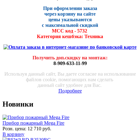
При оформлении заказа
через корзину на сайте
цены указываются
с максималь
ной скидко
й
МСС код - 5732
Категория кешбэка: Техника
Получить доп.скидку на монтаж
:
8-909-633-11-99
Используя данный сайт, Вы даете согласие на использование
файлов cookie, помогающих нам сделать
данный сайт удобнее для Вас.
Подробнее
Новинки
Прибор пожарный Mega Fire
Розн. цена:
12 710 руб.
В корзину