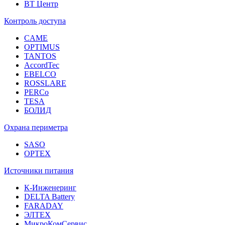
ВТ Центр
Контроль доступа
CAME
OPTIMUS
TANTOS
AccordTec
EBELCO
ROSSLARE
PERCo
TESA
БОЛИД
Охрана периметра
SASO
OPTEX
Источники питания
К-Инженеринг
DELTA Battery
FARADAY
ЭЛТЕХ
МикроКомСервис