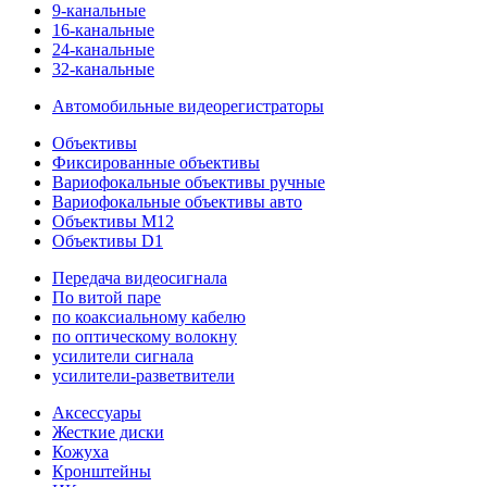
9-канальные
16-канальные
24-канальные
32-канальные
Автомобильные видеорегистраторы
Объективы
Фиксированные объективы
Вариофокальные объективы ручные
Вариофокальные объективы авто
Объективы M12
Объективы D1
Передача видеосигнала
По витой паре
по коаксиальному кабелю
по оптическому волокну
усилители сигнала
усилители-разветвители
Аксессуары
Жесткие диски
Кожуха
Кронштейны