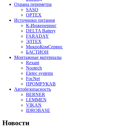
Охрана периметра
SASO
OPTEX
Источники питания
К-Инженеринг
DELTA Battery
FARADAY
ЭЛТЕХ
МикроКомСервис
БАСТИОН
Монтажные материалы
Rexant
Nootech
Eletec systems
FocNet
ПРОМРУКАВ
Автобезопасность
BERNER
LEMMEN
VIKAN
IDROBASE
Новости