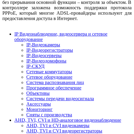
без прерывания основной функции – контроля за объектом. В
контроллере заложена возможность поддержки протокола
PPPoE
, который многие
ADSL
-провайдеры используют для
предоставления доступа в Интернет.
IP Видеонаблюдение, видеосервера и сетевое
оборудование
IP-Видеокамеры
IP-Видеорегистраторы
IP-Видеосерверы
IP-Видеодомофоны
IP-СКУД
Сетевые коммутаторы
Сетевое оборудование
Система распознавания лиц
Программное обеспечение
Объективы
Системы передачи видеосигнала
Аксессуары
Мониторинг
Сняты с производства
AHD, TVI, CVI и HD-аналоговое видеонаблюдение
AHD, TVI и CVI видеокамеры
AHD, TVI и CVI видеорегистраторы