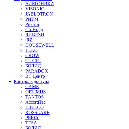
АЛЬТОНИКА
VISONIC
JABLOTRON
РИТМ
Риэлта
Си-Норд
RUBEZH
iRZ
HOUSEWELL
ТЕКО
CROW
СТЕЛС
БОЛИД
PARADOX
ВТ Центр
Контроль доступа
CAME
OPTIMUS
TANTOS
AccordTec
EBELCO
ROSSLARE
PERCo
TESA
БОЛИД