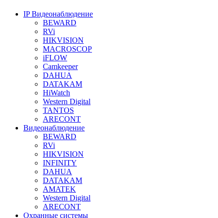
IP Видеонаблюдение
BEWARD
RVi
HIKVISION
MACROSCOP
iFLOW
Camkeeper
DAHUA
DATAKAM
HiWatch
Western Digital
TANTOS
ARECONT
Видеонаблюдение
BEWARD
RVi
HIKVISION
INFINITY
DAHUA
DATAKAM
AMATEK
Western Digital
ARECONT
Охранные системы