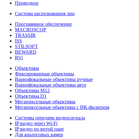
Проводное
Система распознавания лиц
Программное обеспечение
MACROSCOP
TRASSIR
ISS
STILSOFT
BEWARD
RVi
Объективы
Фиксированные объективы
Вариофокальные объективы ручные
Вариофокальные объективы авто
Объективы М12
Объективы D1
Мегапиксельные объективы
Мегапиксельные объективы с ИК-фильтром
Системы передачи видеосигнала
IP видео через Wi-Fi
IP видео по витой паре
Для аналоговых камер