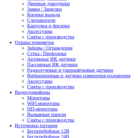
Дверные доводчики
Замки / Защелки
Кнопки выхода
Считыватели
Карточки и брелоки
Аксессуары
Сняты с производства
Охрана периметра
Заборы / Ограждения
Сетка / Проволока
Активные ИК датчики
Пассивные ИК датчики
Радиолучевые и ультразвуковые датчики
Вибрационные и датчики изменения положения
Аксессуары
Сняты с производства
Видеодомофоны
Мониторы
WiFi-мониторы
HD-мониторы
Вызывные панели
Сняты с производства
Источники питания
Бесперебойные 12В
Бесперебойные 24В