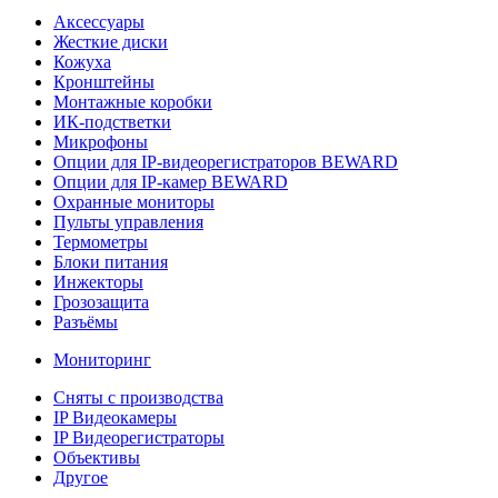
Аксессуары
Жесткие диски
Кожуха
Кронштейны
Монтажные коробки
ИК-подстветки
Микрофоны
Опции для IP-видеорегистраторов BEWARD
Опции для IP-камер BEWARD
Охранные мониторы
Пульты управления
Термометры
Блоки питания
Инжекторы
Грозозащита
Разъёмы
Мониторинг
Сняты с производства
IP Видеокамеры
IP Видеорегистраторы
Объективы
Другое