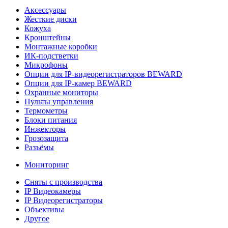
Аксессуары
Жесткие диски
Кожуха
Кронштейны
Монтажные коробки
ИК-подстветки
Микрофоны
Опции для IP-видеорегистраторов BEWARD
Опции для IP-камер BEWARD
Охранные мониторы
Пульты управления
Термометры
Блоки питания
Инжекторы
Грозозащита
Разъёмы
Мониторинг
Сняты с производства
IP Видеокамеры
IP Видеорегистраторы
Объективы
Другое