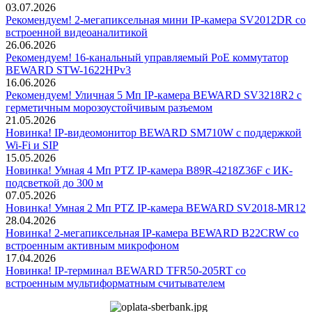
03.07.2026
Рекомендуем! 2-мегапиксельная мини IP-камера SV2012DR со
встроенной видеоаналитикой
26.06.2026
Рекомендуем! 16-канальный управляемый PoE коммутатор
BEWARD STW-1622HPv3
16.06.2026
Рекомендуем! Уличная 5 Мп IP-камера BEWARD SV3218R2 с
герметичным морозоустойчивым разъемом
21.05.2026
Новинка! IP-видеомонитор BEWARD SM710W с поддержкой
Wi-Fi и SIP
15.05.2026
Новинка! Умная 4 Мп PTZ IP-камера B89R-4218Z36F с ИК-
подсветкой до 300 м
07.05.2026
Новинка! Умная 2 Мп PTZ IP-камера BEWARD SV2018-MR12
28.04.2026
Новинка! 2-мегапиксельная IP-камера BEWARD B22CRW со
встроенным активным микрофоном
17.04.2026
Новинка! IP-терминал BEWARD TFR50-205RT со
встроенным мультиформатным считывателем