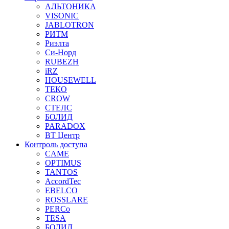
АЛЬТОНИКА
VISONIC
JABLOTRON
РИТМ
Риэлта
Си-Норд
RUBEZH
iRZ
HOUSEWELL
ТЕКО
CROW
СТЕЛС
БОЛИД
PARADOX
ВТ Центр
Контроль доступа
CAME
OPTIMUS
TANTOS
AccordTec
EBELCO
ROSSLARE
PERCo
TESA
БОЛИД