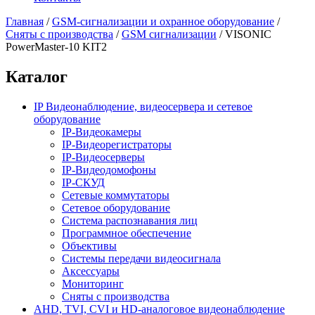
Главная
/
GSM-сигнализации и охранное оборудование
/
Сняты с производства
/
GSM сигнализации
/
VISONIC
PowerMaster-10 KIT2
Каталог
IP Видеонаблюдение, видеосервера и сетевое
оборудование
IP-Видеокамеры
IP-Видеорегистраторы
IP-Видеосерверы
IP-Видеодомофоны
IP-СКУД
Сетевые коммутаторы
Сетевое оборудование
Система распознавания лиц
Программное обеспечение
Объективы
Системы передачи видеосигнала
Аксессуары
Мониторинг
Сняты с производства
AHD, TVI, CVI и HD-аналоговое видеонаблюдение