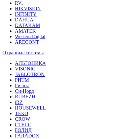
RVi
HIKVISION
INFINITY
DAHUA
DATAKAM
AMATEK
Western Digital
ARECONT
Охранные системы
АЛЬТОНИКА
VISONIC
JABLOTRON
РИТМ
Риэлта
Си-Норд
RUBEZH
iRZ
HOUSEWELL
ТЕКО
CROW
СТЕЛС
БОЛИД
PARADOX