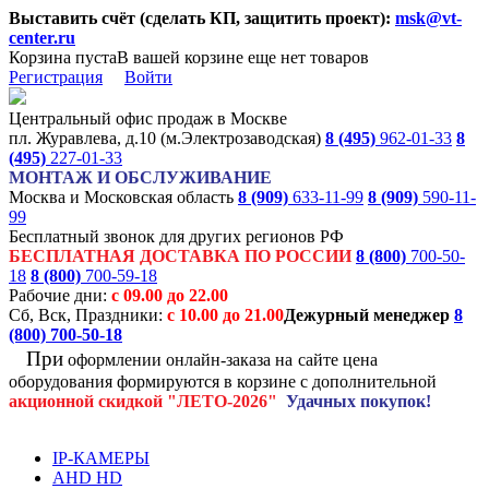
Выставить счёт (сделать КП, защитить проект):
msk@vt-
center.ru
Корзина пуста
В вашей корзине еще нет товаров
Регистрация
Войти
Центральный офис продаж в Москве
пл. Журавлева, д.10 (м.Электрозаводская)
8 (495)
962-01-33
8
(495)
227-01-33
МОНТАЖ И ОБСЛУЖИВАНИЕ
Москва и Московская область
8 (909)
633-11-99
8 (909)
590-11-
99
Бесплатный звонок для других регионов РФ
БЕСПЛАТНАЯ ДОСТАВКА ПО РОССИИ
8 (800)
700-50-
18
8 (800)
700-59-18
Рабочие дни:
с 09.00 до 22.00
Сб, Вск, Праздники:
с 10.00 до 21.00
Дежурный менеджер
8
(800)
700-50-18
При
оформлении онлайн-заказа на
сайте цена
оборудования формируются
в корзине с дополнительной
акционной
скидкой
"ЛЕТО-2026"
Удачных покупок!
IP-КАМЕРЫ
AHD HD