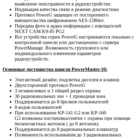
выявление неисправности в радиоустройстве.
Индикация качества связи в режиме диагностики
Протокол PowerG защищен от постороннего
вмешательства шифрованием AES-128бит.
Передача фото и аудио информации с извещателей
NEXT CAM K9-85 PG2
Все устройства серии PowerG настраиваются локально с
контрольной панели или дистанционно с сервера
PowerManage. Возможность группового или
индивидуального изменения параметров
радиоустройств.
Основные достоинства панели PowerMaster-10:
Элегантный дизайн; подсветка дисплея и клавиш
Двухсторонний протокол PowerG
3 независимых и 1 общий
раздел охраны
30 радиоканальных зон + 1 проводная зона.
Поддерживается до 8 брелков пользователей
8 кодов пользователей
При использовании KP-141 G2 или KP-160
G2 возможна постановка/снятие с охраны при помощи
бесконтактных жетонов ( до 8 жетонов).
Поддерживается до 8 радиоканальных клавиатур
Позможность использования до 3 радиоканальных