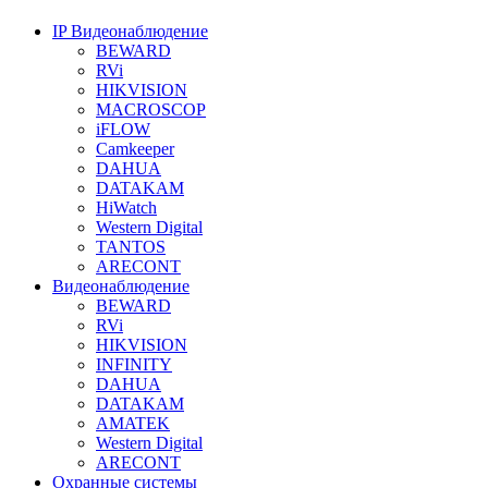
IP Видеонаблюдение
BEWARD
RVi
HIKVISION
MACROSCOP
iFLOW
Camkeeper
DAHUA
DATAKAM
HiWatch
Western Digital
TANTOS
ARECONT
Видеонаблюдение
BEWARD
RVi
HIKVISION
INFINITY
DAHUA
DATAKAM
AMATEK
Western Digital
ARECONT
Охранные системы