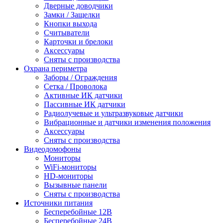
Дверные доводчики
Замки / Защелки
Кнопки выхода
Считыватели
Карточки и брелоки
Аксессуары
Сняты с производства
Охрана периметра
Заборы / Ограждения
Сетка / Проволока
Активные ИК датчики
Пассивные ИК датчики
Радиолучевые и ультразвуковые датчики
Вибрационные и датчики изменения положения
Аксессуары
Сняты с производства
Видеодомофоны
Мониторы
WiFi-мониторы
HD-мониторы
Вызывные панели
Сняты с производства
Источники питания
Бесперебойные 12В
Бесперебойные 24В