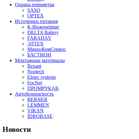
Охрана периметра
SASO
OPTEX
Источники питания
К-Инженеринг
DELTA Battery
FARADAY
ЭЛТЕХ
МикроКомСервис
БАСТИОН
Монтажные материалы
Rexant
Nootech
Eletec systems
FocNet
ПРОМРУКАВ
Автобезопасность
BERNER
LEMMEN
VIKAN
IDROBASE
Новости