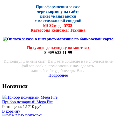
При оформлении заказа
через корзину на сайте
цены указываются
с максималь
ной скидко
й
МСС код - 5732
Категория кешбэка: Техника
Получить доп.скидку на монтаж
:
8-909-633-11-99
Используя данный сайт, Вы даете согласие на использование
файлов cookie, помогающих нам сделать
данный сайт удобнее для Вас.
Подробнее
Новинки
Прибор пожарный Mega Fire
Розн. цена:
12 710 руб.
В корзину