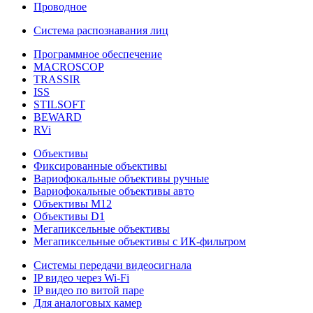
Проводное
Система распознавания лиц
Программное обеспечение
MACROSCOP
TRASSIR
ISS
STILSOFT
BEWARD
RVi
Объективы
Фиксированные объективы
Вариофокальные объективы ручные
Вариофокальные объективы авто
Объективы М12
Объективы D1
Мегапиксельные объективы
Мегапиксельные объективы с ИК-фильтром
Системы передачи видеосигнала
IP видео через Wi-Fi
IP видео по витой паре
Для аналоговых камер