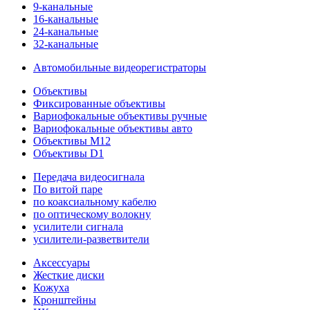
9-канальные
16-канальные
24-канальные
32-канальные
Автомобильные видеорегистраторы
Объективы
Фиксированные объективы
Вариофокальные объективы ручные
Вариофокальные объективы авто
Объективы M12
Объективы D1
Передача видеосигнала
По витой паре
по коаксиальному кабелю
по оптическому волокну
усилители сигнала
усилители-разветвители
Аксессуары
Жесткие диски
Кожуха
Кронштейны