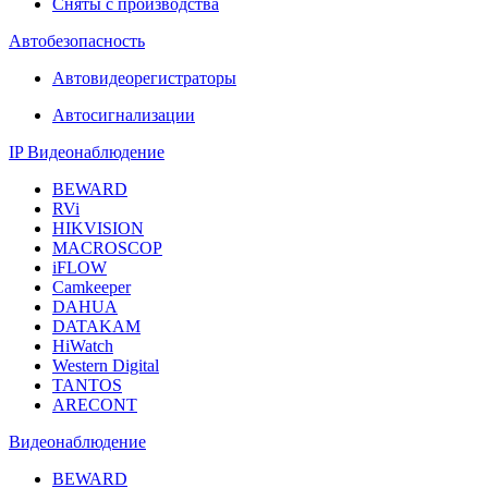
Сняты с производства
Автобезопасность
Автовидеорегистраторы
Автосигнализации
IP Видеонаблюдение
BEWARD
RVi
HIKVISION
MACROSCOP
iFLOW
Camkeeper
DAHUA
DATAKAM
HiWatch
Western Digital
TANTOS
ARECONT
Видеонаблюдение
BEWARD