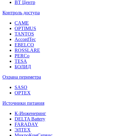
ВТ Центр
Контроль доступа
CAME
OPTIMUS
TANTOS
AccordTec
EBELCO
ROSSLARE
PERCo
TESA
БОЛИД
Охрана периметра
SASO
OPTEX
Источники питания
К-Инженеринг
DELTA Battery
FARADAY
ЭЛТЕХ
МикроКомСервис