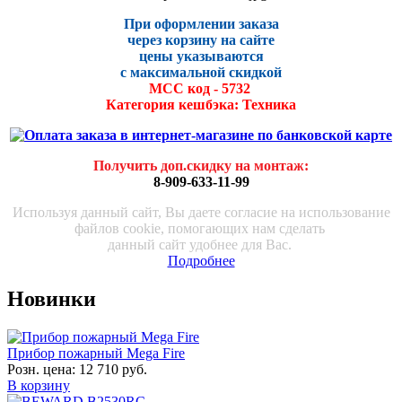
При оформлении заказа
через корзину на сайте
цены указываются
с максималь
ной скидко
й
МСС код - 5732
Категория кешбэка: Техника
Получить доп.скидку на монтаж
:
8-909-633-11-99
Используя данный сайт, Вы даете согласие на использование
файлов cookie, помогающих нам сделать
данный сайт удобнее для Вас.
Подробнее
Новинки
Прибор пожарный Mega Fire
Розн. цена:
12 710 руб.
В корзину