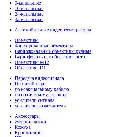
9-канальные
16-канальные
24-канальные
32-канальные
Автомобильные видеорегистраторы
Объективы
Фиксированные объективы
Вариофокальные объективы ручные
Вариофокальные объективы авто
Объективы M12
Объективы D1
Передача видеосигнала
По витой паре
по коаксиальному кабелю
по оптическому волокну
усилители сигнала
усилители-разветвители
Аксессуары
Жесткие диски
Кожуха
Кронштейны