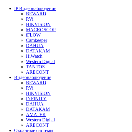
IP Видеонаблюдение
BEWARD
RVi
HIKVISION
MACROSCOP
iFLOW
Camkeeper
DAHUA
DATAKAM
HiWatch
Western Digital
TANTOS
ARECONT
Видеонаблюдение
BEWARD
RVi
HIKVISION
INFINITY
DAHUA
DATAKAM
AMATEK
Western Digital
ARECONT
Охранные системы