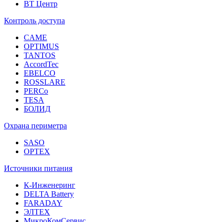
ВТ Центр
Контроль доступа
CAME
OPTIMUS
TANTOS
AccordTec
EBELCO
ROSSLARE
PERCo
TESA
БОЛИД
Охрана периметра
SASO
OPTEX
Источники питания
К-Инженеринг
DELTA Battery
FARADAY
ЭЛТЕХ
МикроКомСервис