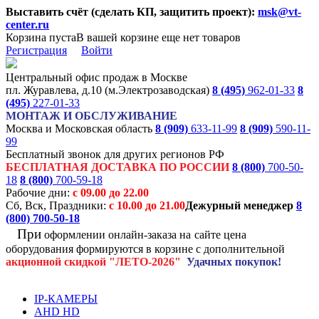
Выставить счёт (сделать КП, защитить проект):
msk@vt-
center.ru
Корзина пуста
В вашей корзине еще нет товаров
Регистрация
Войти
Центральный офис продаж в Москве
пл. Журавлева, д.10 (м.Электрозаводская)
8 (495)
962-01-33
8
(495)
227-01-33
МОНТАЖ И ОБСЛУЖИВАНИЕ
Москва и Московская область
8 (909)
633-11-99
8 (909)
590-11-
99
Бесплатный звонок для других регионов РФ
БЕСПЛАТНАЯ ДОСТАВКА ПО РОССИИ
8 (800)
700-50-
18
8 (800)
700-59-18
Рабочие дни:
с 09.00 до 22.00
Сб, Вск, Праздники:
с 10.00 до 21.00
Дежурный менеджер
8
(800)
700-50-18
При
оформлении онлайн-заказа на
сайте цена
оборудования формируются
в корзине с дополнительной
акционной
скидкой
"ЛЕТО-2026"
Удачных покупок!
IP-КАМЕРЫ
AHD HD