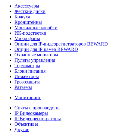
Аксессуары
Жесткие диски
Кожуха
Кронштейны
Монтажные коробки
ИК-подстветки
Микрофоны
Опции для IP-видеорегистраторов BEWARD
Опции для IP-камер BEWARD
Охранные мониторы
Пульты управления
Термометры
Блоки питания
Инжекторы
Грозозащита
Разъёмы
Мониторинг
Сняты с производства
IP Видеокамеры
IP Видеорегистраторы
Объективы
Другое