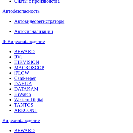
Сняты с производства
Автобезопасность
Автовидеорегистраторы
Автосигнализации
IP Видеонаблюдение
BEWARD
RVi
HIKVISION
MACROSCOP
iFLOW
Camkeeper
DAHUA
DATAKAM
HiWatch
Western Digital
TANTOS
ARECONT
Видеонаблюдение
BEWARD