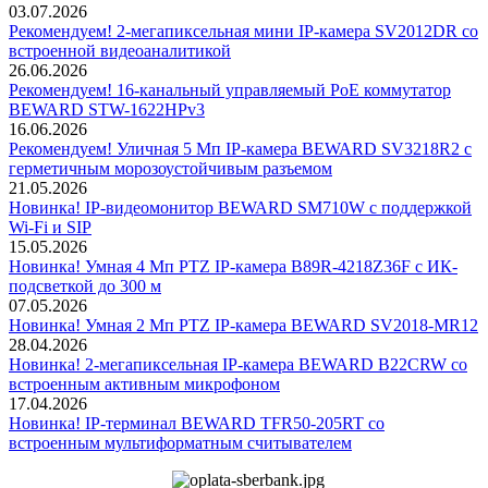
03.07.2026
Рекомендуем! 2-мегапиксельная мини IP-камера SV2012DR со
встроенной видеоаналитикой
26.06.2026
Рекомендуем! 16-канальный управляемый PoE коммутатор
BEWARD STW-1622HPv3
16.06.2026
Рекомендуем! Уличная 5 Мп IP-камера BEWARD SV3218R2 с
герметичным морозоустойчивым разъемом
21.05.2026
Новинка! IP-видеомонитор BEWARD SM710W с поддержкой
Wi-Fi и SIP
15.05.2026
Новинка! Умная 4 Мп PTZ IP-камера B89R-4218Z36F с ИК-
подсветкой до 300 м
07.05.2026
Новинка! Умная 2 Мп PTZ IP-камера BEWARD SV2018-MR12
28.04.2026
Новинка! 2-мегапиксельная IP-камера BEWARD B22CRW со
встроенным активным микрофоном
17.04.2026
Новинка! IP-терминал BEWARD TFR50-205RT со
встроенным мультиформатным считывателем