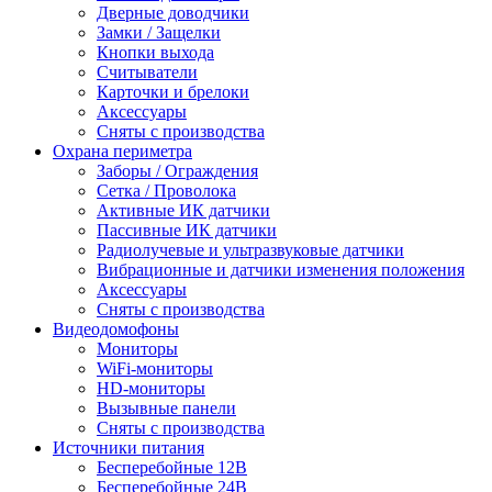
Дверные доводчики
Замки / Защелки
Кнопки выхода
Считыватели
Карточки и брелоки
Аксессуары
Сняты с производства
Охрана периметра
Заборы / Ограждения
Сетка / Проволока
Активные ИК датчики
Пассивные ИК датчики
Радиолучевые и ультразвуковые датчики
Вибрационные и датчики изменения положения
Аксессуары
Сняты с производства
Видеодомофоны
Мониторы
WiFi-мониторы
HD-мониторы
Вызывные панели
Сняты с производства
Источники питания
Бесперебойные 12В
Бесперебойные 24В