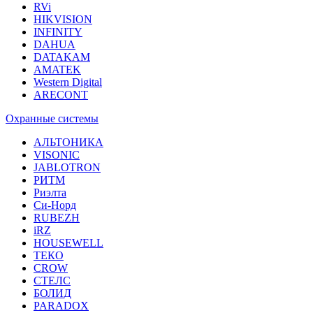
RVi
HIKVISION
INFINITY
DAHUA
DATAKAM
AMATEK
Western Digital
ARECONT
Охранные системы
АЛЬТОНИКА
VISONIC
JABLOTRON
РИТМ
Риэлта
Си-Норд
RUBEZH
iRZ
HOUSEWELL
ТЕКО
CROW
СТЕЛС
БОЛИД
PARADOX