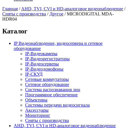
Главная
/
AHD, TVI, CVI и HD-аналоговое видеонаблюдение
/
Сняты с производства
/
Другое
/
MICRODIGITAL MDA-
HDR04
Каталог
IP Видеонаблюдение, видеосервера и сетевое
оборудование
IP-Видеокамеры
IP-Видеорегистраторы
IP-Видеосерверы
IP-Видеодомофоны
IP-СКУД
Сетевые коммутаторы
Сетевое оборудование
Система распознавания лиц
Программное обеспечение
Объективы
Системы передачи видеосигнала
Аксессуары
Мониторинг
Сняты с производства
AHD, TVI, CVI и HD-аналоговое видеонаблюдение