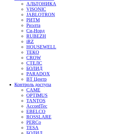
АЛЬТОНИКА
VISONIC
JABLOTRON
РИТМ
Риэлта
Си-Норд
RUBEZH
iRZ
HOUSEWELL
ТЕКО
CROW
СТЕЛС
БОЛИД
PARADOX
ВТ Центр
Контроль доступа
CAME
OPTIMUS
TANTOS
AccordTec
EBELCO
ROSSLARE
PERCo
TESA
БОЛИД