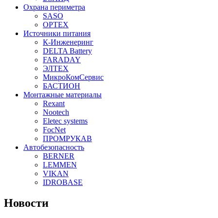
Охрана периметра
SASO
OPTEX
Источники питания
К-Инженеринг
DELTA Battery
FARADAY
ЭЛТЕХ
МикроКомСервис
БАСТИОН
Монтажные материалы
Rexant
Nootech
Eletec systems
FocNet
ПРОМРУКАВ
Автобезопасность
BERNER
LEMMEN
VIKAN
IDROBASE
Новости