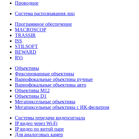
Проводное
Система распознавания лиц
Программное обеспечение
MACROSCOP
TRASSIR
ISS
STILSOFT
BEWARD
RVi
Объективы
Фиксированные объективы
Вариофокальные объективы ручные
Вариофокальные объективы авто
Объективы М12
Объективы D1
Мегапиксельные объективы
Мегапиксельные объективы с ИК-фильтром
Системы передачи видеосигнала
IP видео через Wi-Fi
IP видео по витой паре
Для аналоговых камер