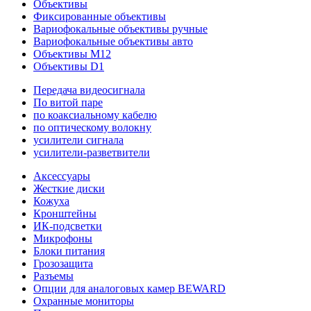
Объективы
Фиксированные объективы
Вариофокальные объективы ручные
Вариофокальные объективы авто
Объективы M12
Объективы D1
Передача видеосигнала
По витой паре
по коаксиальному кабелю
по оптическому волокну
усилители сигнала
усилители-разветвители
Аксессуары
Жесткие диски
Кожуха
Кронштейны
ИК-подсветки
Микрофоны
Блоки питания
Грозозащита
Разъемы
Опции для аналоговых камер BEWARD
Охранные мониторы