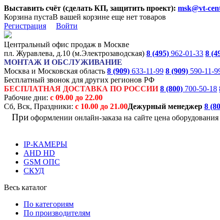
Выставить счёт (сделать КП, защитить проект):
msk@vt-cent
Корзина пуста
В вашей корзине еще нет товаров
Регистрация
Войти
Центральный офис продаж в Москве
пл. Журавлева, д.10 (м.Электрозаводская)
8 (495)
962-01-33
8 (4
МОНТАЖ И ОБСЛУЖИВАНИЕ
Москва и Московская область
8 (909)
633-11-99
8 (909)
590-11-9
Бесплатный звонок для других регионов РФ
БЕСПЛАТНАЯ ДОСТАВКА ПО РОССИИ
8 (800)
700-50-18
Рабочие дни:
с 09.00 до 22.00
Сб, Вск, Праздники:
с 10.00 до 21.00
Дежурный менеджер
8 (8
При
оформлении онлайн-заказа на
сайте цена оборудовани
IP-КАМЕРЫ
AHD HD
GSM ОПС
СКУД
Весь каталог
По категориям
По производителям