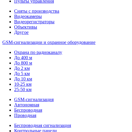
Пульты управления
Сняты с производства
Видеокамеры
Видеорегистраторы
Объективы
Другое
GSM-сигнализации и охранное оборудование
Охрана по радиоканалу
До 400 м
До 800 м
До 2 км
До 5 км
До 10 км
10-25 км
25-50 км
GSM-сигнализация
Автономная
Беспроводная
Проводная
Беспроводная сигнализация
Контрольные панели