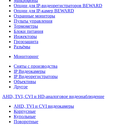
Микрофоны
Опции для IP-видеорегистраторов BEWARD
Опции для IP-камер BEWARD
Охранные мониторы
Пульты управления
Термометры
Блоки питания
Инжекторы
Грозозащита
Разъёмы
Мониторинг
Сняты с производства
IP Видеокамеры
IP Видеорегистраторы
Объективы
Другое
AHD, TVI, CVI и HD-аналоговое видеонаблюдение
AHD, TVI и CVI видеокамеры
Корпусные
Купольные
Поворотные