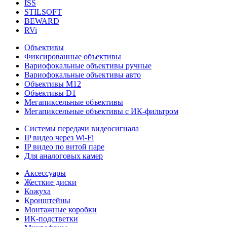
ISS
STILSOFT
BEWARD
RVi
Объективы
Фиксированные объективы
Вариофокальные объективы ручные
Вариофокальные объективы авто
Объективы М12
Объективы D1
Мегапиксельные объективы
Мегапиксельные объективы с ИК-фильтром
Системы передачи видеосигнала
IP видео через Wi-Fi
IP видео по витой паре
Для аналоговых камер
Аксессуары
Жесткие диски
Кожуха
Кронштейны
Монтажные коробки
ИК-подстветки