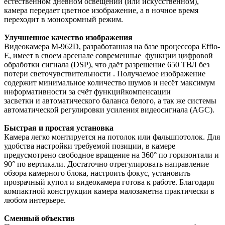
естественном дневном освещении (или искусственном),
камера передает цветное изображение, а в ночное время
переходит в монохромный режим.
Улучшенное качество изображения
Видеокамера
M-962D
, разработанная на базе процессора
Effio-
E
, имеет в своем арсенале современные функции цифровой
обработки сигнала (DSP), что даёт разрешение 650 ТВЛ без
потери светочувствительности . Получаемое изображение
содержит минимальное количество шумов и несёт максимум
информативности за счёт функций
компенсации
засветки
и
автоматического баланса белого
, а так же системы
автоматической регулировки усиления видеосигнала (AGC).
Быстрая и простая установка
Камера легко монтируется на потолок или фальшпотолок. Для
удобства настройки требуемой позиции, в камере
предусмотрено свободное вращение на 360° по горизонтали и
90° по вертикали. Достаточно отрегулировать направление
обзора камерного блока, настроить фокус, установить
прозрачный купол и видеокамера готова к работе. Благодаря
компактной конструкции камера малозаметна практически в
любом интерьере.
Сменный объектив