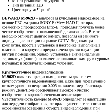
Место установки: Внутренняя
Тип питания: 12В
Цвет корпуса: Черный
BEWARD M-962D
– аналоговая купольная видеокамера на
основе ПЗС-матрицы SONY ExView HAD II, которая,
совместно с процессором Effio-E, позволяет получать более
четкое изображение с повышенной детализацией. Все это
выгодно отличает данную камеру, позволяя ей занимать
лидирующие позиции на рынке CCTV. Видеокамера
компактна, проста в установке и настройке, выполнена в
пластиковом корпусе и предназначена для эксплуатации
внутри помещения, однако, установка в антивандальный
термокожух (опция) позволяет использовать камеру в суровых
погодных и эксплуатационных условиях.
Круглосуточное видеонаблюдение
M-962D
является прекрасным решением для систем
круглосуточного видеонаблюдения. Даже при
чрезвычайно
низком уровне освещения 0.005 лк видеокамера благодаря
режиму День/Ночь обеспечивает высокое качество
изображения с хорошей степенью детализации.
Чувствительность камеры
M-962D
определяет ее адаптацию
для передачи изображения, которая осуществляется согласно
особенностям освещения объекта видеонаблюдения: при