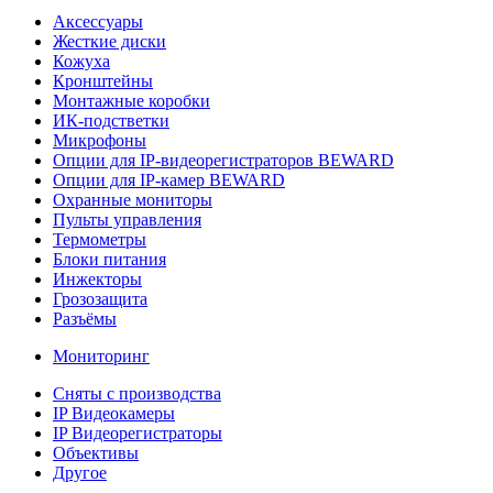
Аксессуары
Жесткие диски
Кожуха
Кронштейны
Монтажные коробки
ИК-подстветки
Микрофоны
Опции для IP-видеорегистраторов BEWARD
Опции для IP-камер BEWARD
Охранные мониторы
Пульты управления
Термометры
Блоки питания
Инжекторы
Грозозащита
Разъёмы
Мониторинг
Сняты с производства
IP Видеокамеры
IP Видеорегистраторы
Объективы
Другое