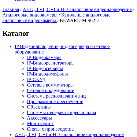
Главная
/
AHD, TVI, CVI и HD-аналоговое видеонаблюдение
/
Аналоговые видеокамеры
/
Купольные аналоговые
аналоговые видеокамеры
/
BEWARD M-962D
Каталог
IP Видеонаблюдение, видеосервера и сетевое
оборудование
IP-Видеокамеры
IP-Видеорегистраторы
IP-Видеосерверы
IP-Видеодомофоны
IP-СКУД
Сетевые коммутаторы
Сетевое оборудование
Система распознавания лиц
Программное обеспечение
Объективы
Системы передачи видеосигнала
Аксессуары
Мониторинг
Сняты с производства
AHD, TVI, CVI и HD-аналоговое видеонаблюдение