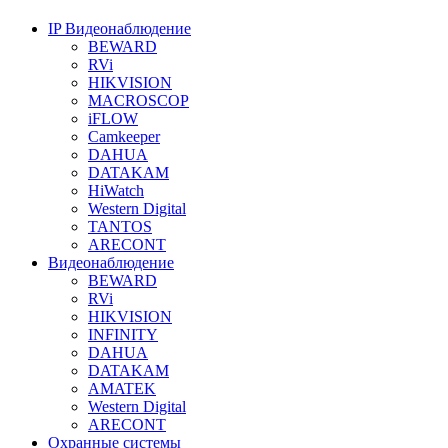
IP Видеонаблюдение
BEWARD
RVi
HIKVISION
MACROSCOP
iFLOW
Camkeeper
DAHUA
DATAKAM
HiWatch
Western Digital
TANTOS
ARECONT
Видеонаблюдение
BEWARD
RVi
HIKVISION
INFINITY
DAHUA
DATAKAM
AMATEK
Western Digital
ARECONT
Охранные системы