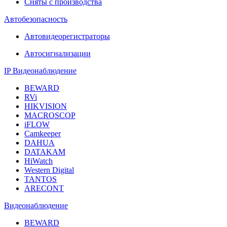
Сняты с производства
Автобезопасность
Автовидеорегистраторы
Автосигнализации
IP Видеонаблюдение
BEWARD
RVi
HIKVISION
MACROSCOP
iFLOW
Camkeeper
DAHUA
DATAKAM
HiWatch
Western Digital
TANTOS
ARECONT
Видеонаблюдение
BEWARD