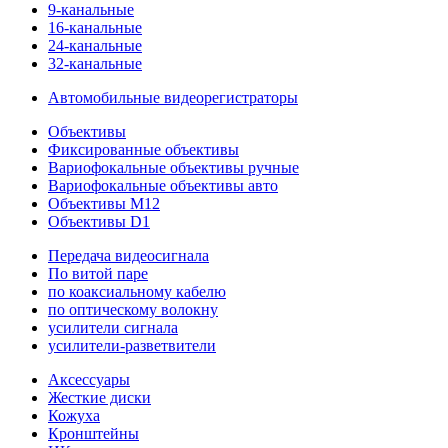
9-канальные
16-канальные
24-канальные
32-канальные
Автомобильные видеорегистраторы
Объективы
Фиксированные объективы
Вариофокальные объективы ручные
Вариофокальные объективы авто
Объективы M12
Объективы D1
Передача видеосигнала
По витой паре
по коаксиальному кабелю
по оптическому волокну
усилители сигнала
усилители-разветвители
Аксессуары
Жесткие диски
Кожуха
Кронштейны