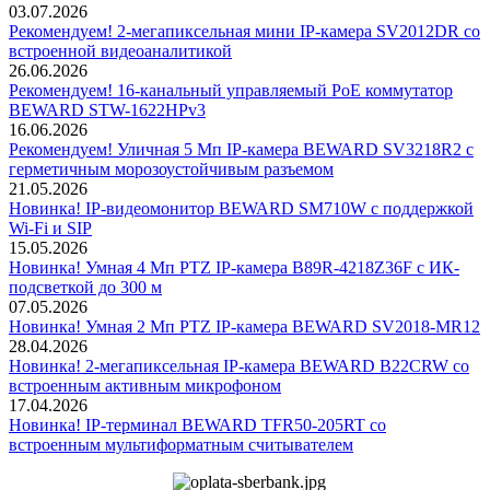
03.07.2026
Рекомендуем! 2-мегапиксельная мини IP-камера SV2012DR со
встроенной видеоаналитикой
26.06.2026
Рекомендуем! 16-канальный управляемый PoE коммутатор
BEWARD STW-1622HPv3
16.06.2026
Рекомендуем! Уличная 5 Мп IP-камера BEWARD SV3218R2 с
герметичным морозоустойчивым разъемом
21.05.2026
Новинка! IP-видеомонитор BEWARD SM710W с поддержкой
Wi-Fi и SIP
15.05.2026
Новинка! Умная 4 Мп PTZ IP-камера B89R-4218Z36F с ИК-
подсветкой до 300 м
07.05.2026
Новинка! Умная 2 Мп PTZ IP-камера BEWARD SV2018-MR12
28.04.2026
Новинка! 2-мегапиксельная IP-камера BEWARD B22CRW со
встроенным активным микрофоном
17.04.2026
Новинка! IP-терминал BEWARD TFR50-205RT со
встроенным мультиформатным считывателем