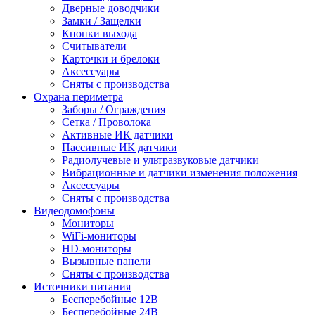
Дверные доводчики
Замки / Защелки
Кнопки выхода
Считыватели
Карточки и брелоки
Аксессуары
Сняты с производства
Охрана периметра
Заборы / Ограждения
Сетка / Проволока
Активные ИК датчики
Пассивные ИК датчики
Радиолучевые и ультразвуковые датчики
Вибрационные и датчики изменения положения
Аксессуары
Сняты с производства
Видеодомофоны
Мониторы
WiFi-мониторы
HD-мониторы
Вызывные панели
Сняты с производства
Источники питания
Бесперебойные 12В
Бесперебойные 24В