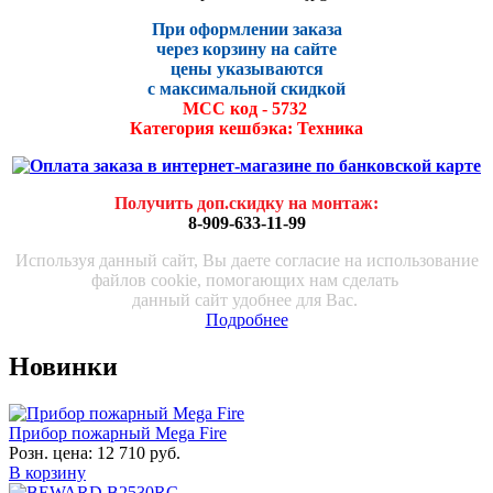
При оформлении заказа
через корзину на сайте
цены указываются
с максималь
ной скидко
й
МСС код - 5732
Категория кешбэка: Техника
Получить доп.скидку на монтаж
:
8-909-633-11-99
Используя данный сайт, Вы даете согласие на использование
файлов cookie, помогающих нам сделать
данный сайт удобнее для Вас.
Подробнее
Новинки
Прибор пожарный Mega Fire
Розн. цена:
12 710 руб.
В корзину