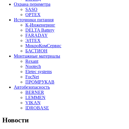
Охрана периметра
SASO
OPTEX
Источники питания
К-Инженеринг
DELTA Battery
FARADAY
ЭЛТЕХ
МикроКомСервис
БАСТИОН
Монтажные материалы
Rexant
Nootech
Eletec systems
FocNet
ПРОМРУКАВ
Автобезопасность
BERNER
LEMMEN
VIKAN
IDROBASE
Новости