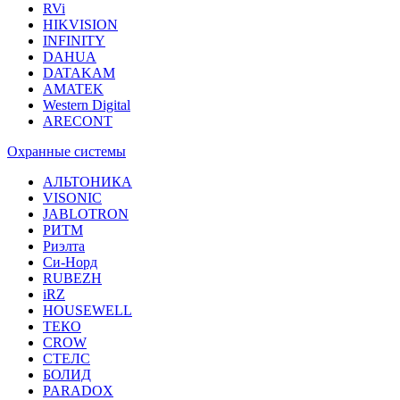
RVi
HIKVISION
INFINITY
DAHUA
DATAKAM
AMATEK
Western Digital
ARECONT
Охранные системы
АЛЬТОНИКА
VISONIC
JABLOTRON
РИТМ
Риэлта
Си-Норд
RUBEZH
iRZ
HOUSEWELL
ТЕКО
CROW
СТЕЛС
БОЛИД
PARADOX