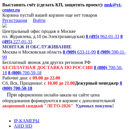
Выставить счёт (сделать КП, защитить проект):
msk@vt-
center.ru
Корзина пуста
В вашей корзине еще нет товаров
Регистрация
Войти
Центральный офис продаж в Москве
пл. Журавлева, д.10 (м.Электрозаводская)
8 (495)
962-01-33
8
(495)
227-01-33
МОНТАЖ И ОБСЛУЖИВАНИЕ
Москва и Московская область
8 (909)
633-11-99
8 (909)
590-11-
99
Бесплатный звонок для других регионов РФ
БЕСПЛАТНАЯ ДОСТАВКА ПО РОССИИ
8 (800)
700-50-
18
8 (800)
700-59-18
Рабочие дни:
с 09.00 до 22.00
Сб, Вск, Праздники:
с 10.00 до 21.00
Дежурный менеджер
8
(800)
700-50-18
При
оформлении онлайн-заказа на
сайте цена
оборудования формируются
в корзине с дополнительной
акционной
скидкой
"ЛЕТО-2026"
Удачных покупок!
IP-КАМЕРЫ
AHD HD