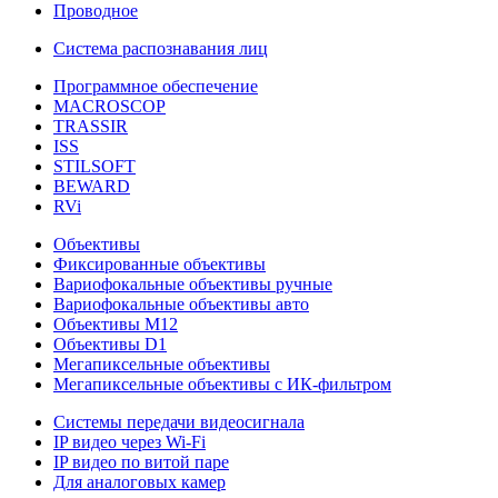
Проводное
Система распознавания лиц
Программное обеспечение
MACROSCOP
TRASSIR
ISS
STILSOFT
BEWARD
RVi
Объективы
Фиксированные объективы
Вариофокальные объективы ручные
Вариофокальные объективы авто
Объективы М12
Объективы D1
Мегапиксельные объективы
Мегапиксельные объективы с ИК-фильтром
Системы передачи видеосигнала
IP видео через Wi-Fi
IP видео по витой паре
Для аналоговых камер