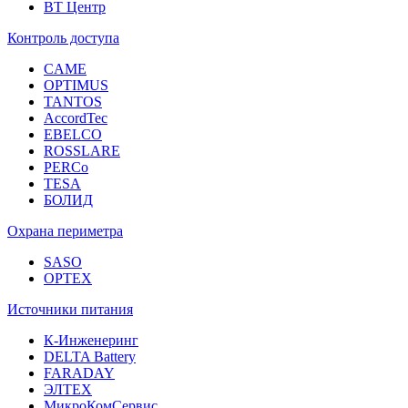
ВТ Центр
Контроль доступа
CAME
OPTIMUS
TANTOS
AccordTec
EBELCO
ROSSLARE
PERCo
TESA
БОЛИД
Охрана периметра
SASO
OPTEX
Источники питания
К-Инженеринг
DELTA Battery
FARADAY
ЭЛТЕХ
МикроКомСервис