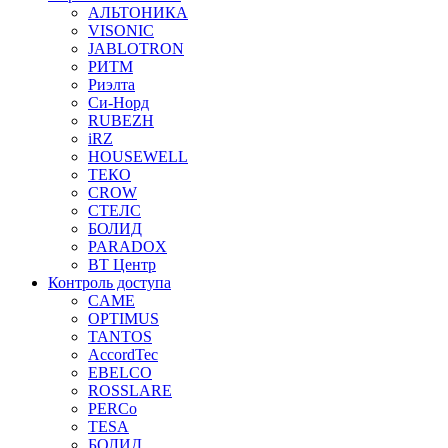
АЛЬТОНИКА
VISONIC
JABLOTRON
РИТМ
Риэлта
Си-Норд
RUBEZH
iRZ
HOUSEWELL
ТЕКО
CROW
СТЕЛС
БОЛИД
PARADOX
ВТ Центр
Контроль доступа
CAME
OPTIMUS
TANTOS
AccordTec
EBELCO
ROSSLARE
PERCo
TESA
БОЛИД