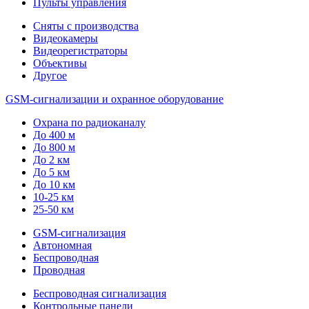
Пульты управления
Сняты с производства
Видеокамеры
Видеорегистраторы
Объективы
Другое
GSM-сигнализации и охранное оборудование
Охрана по радиоканалу
До 400 м
До 800 м
До 2 км
До 5 км
До 10 км
10-25 км
25-50 км
GSM-сигнализация
Автономная
Беспроводная
Проводная
Беспроводная сигнализация
Контрольные панели