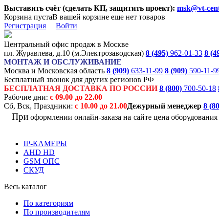
Выставить счёт (сделать КП, защитить проект):
msk@vt-cent
Корзина пуста
В вашей корзине еще нет товаров
Регистрация
Войти
Центральный офис продаж в Москве
пл. Журавлева, д.10 (м.Электрозаводская)
8 (495)
962-01-33
8 (4
МОНТАЖ И ОБСЛУЖИВАНИЕ
Москва и Московская область
8 (909)
633-11-99
8 (909)
590-11-9
Бесплатный звонок для других регионов РФ
БЕСПЛАТНАЯ ДОСТАВКА ПО РОССИИ
8 (800)
700-50-18
Рабочие дни:
с 09.00 до 22.00
Сб, Вск, Праздники:
с 10.00 до 21.00
Дежурный менеджер
8 (8
При
оформлении онлайн-заказа на
сайте цена оборудовани
IP-КАМЕРЫ
AHD HD
GSM ОПС
СКУД
Весь каталог
По категориям
По производителям