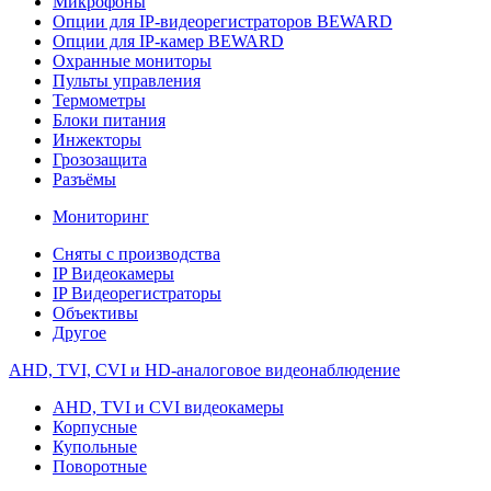
Микрофоны
Опции для IP-видеорегистраторов BEWARD
Опции для IP-камер BEWARD
Охранные мониторы
Пульты управления
Термометры
Блоки питания
Инжекторы
Грозозащита
Разъёмы
Мониторинг
Сняты с производства
IP Видеокамеры
IP Видеорегистраторы
Объективы
Другое
AHD, TVI, CVI и HD-аналоговое видеонаблюдение
AHD, TVI и CVI видеокамеры
Корпусные
Купольные
Поворотные