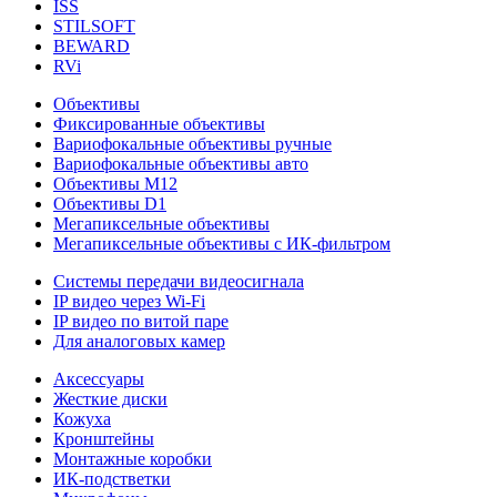
ISS
STILSOFT
BEWARD
RVi
Объективы
Фиксированные объективы
Вариофокальные объективы ручные
Вариофокальные объективы авто
Объективы М12
Объективы D1
Мегапиксельные объективы
Мегапиксельные объективы с ИК-фильтром
Системы передачи видеосигнала
IP видео через Wi-Fi
IP видео по витой паре
Для аналоговых камер
Аксессуары
Жесткие диски
Кожуха
Кронштейны
Монтажные коробки
ИК-подстветки