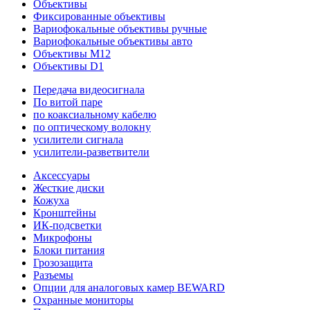
Объективы
Фиксированные объективы
Вариофокальные объективы ручные
Вариофокальные объективы авто
Объективы M12
Объективы D1
Передача видеосигнала
По витой паре
по коаксиальному кабелю
по оптическому волокну
усилители сигнала
усилители-разветвители
Аксессуары
Жесткие диски
Кожуха
Кронштейны
ИК-подсветки
Микрофоны
Блоки питания
Грозозащита
Разъемы
Опции для аналоговых камер BEWARD
Охранные мониторы