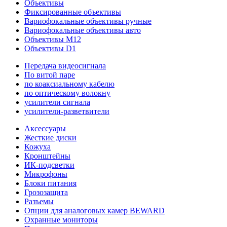
Объективы
Фиксированные объективы
Вариофокальные объективы ручные
Вариофокальные объективы авто
Объективы M12
Объективы D1
Передача видеосигнала
По витой паре
по коаксиальному кабелю
по оптическому волокну
усилители сигнала
усилители-разветвители
Аксессуары
Жесткие диски
Кожуха
Кронштейны
ИК-подсветки
Микрофоны
Блоки питания
Грозозащита
Разъемы
Опции для аналоговых камер BEWARD
Охранные мониторы