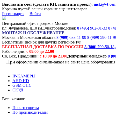
Выставить счёт (сделать КП, защитить проект):
msk@vt-cent
Корзина пуста
В вашей корзине еще нет товаров
Регистрация
Войти
Центральный офис продаж в Москве
пл. Журавлева, д.10 (м.Электрозаводская)
8 (495)
962-01-33
8 (4
МОНТАЖ И ОБСЛУЖИВАНИЕ
Москва и Московская область
8 (909)
633-11-99
8 (909)
590-11-9
Бесплатный звонок для других регионов РФ
БЕСПЛАТНАЯ ДОСТАВКА ПО РОССИИ
8 (800)
700-50-18
Рабочие дни:
с 09.00 до 22.00
Сб, Вск, Праздники:
с 10.00 до 21.00
Дежурный менеджер
8 (8
При
оформлении онлайн-заказа на
сайте цена оборудовани
IP-КАМЕРЫ
AHD HD
GSM ОПС
СКУД
Весь каталог
По категориям
По производителям