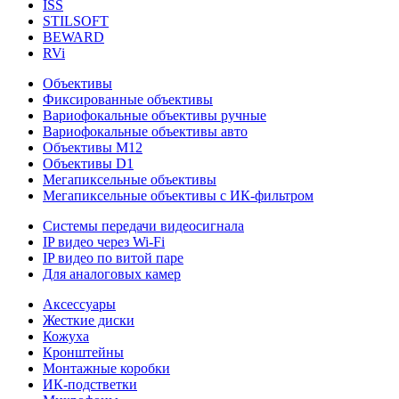
ISS
STILSOFT
BEWARD
RVi
Объективы
Фиксированные объективы
Вариофокальные объективы ручные
Вариофокальные объективы авто
Объективы М12
Объективы D1
Мегапиксельные объективы
Мегапиксельные объективы с ИК-фильтром
Системы передачи видеосигнала
IP видео через Wi-Fi
IP видео по витой паре
Для аналоговых камер
Аксессуары
Жесткие диски
Кожуха
Кронштейны
Монтажные коробки
ИК-подстветки