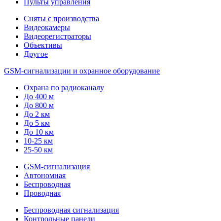
Пульты управления
Сняты с производства
Видеокамеры
Видеорегистраторы
Объективы
Другое
GSM-сигнализации и охранное оборудование
Охрана по радиоканалу
До 400 м
До 800 м
До 2 км
До 5 км
До 10 км
10-25 км
25-50 км
GSM-сигнализация
Автономная
Беспроводная
Проводная
Беспроводная сигнализация
Контрольные панели