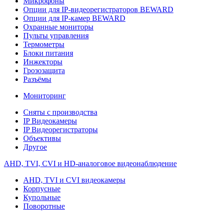
Микрофоны
Опции для IP-видеорегистраторов BEWARD
Опции для IP-камер BEWARD
Охранные мониторы
Пульты управления
Термометры
Блоки питания
Инжекторы
Грозозащита
Разъёмы
Мониторинг
Сняты с производства
IP Видеокамеры
IP Видеорегистраторы
Объективы
Другое
AHD, TVI, CVI и HD-аналоговое видеонаблюдение
AHD, TVI и CVI видеокамеры
Корпусные
Купольные
Поворотные