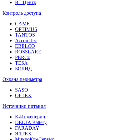
ВТ Центр
Контроль доступа
CAME
OPTIMUS
TANTOS
AccordTec
EBELCO
ROSSLARE
PERCo
TESA
БОЛИД
Охрана периметра
SASO
OPTEX
Источники питания
К-Инженеринг
DELTA Battery
FARADAY
ЭЛТЕХ
МикроКомСервис