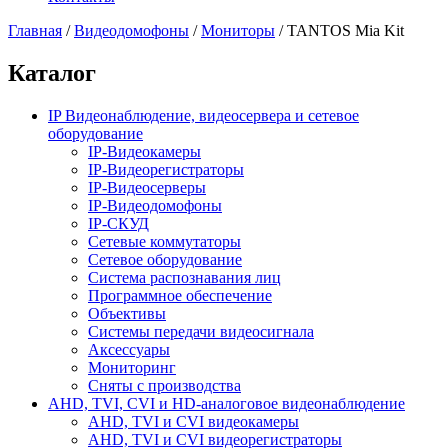
Главная
/
Видеодомофоны
/
Мониторы
/
TANTOS Mia Kit
Каталог
IP Видеонаблюдение, видеосервера и сетевое
оборудование
IP-Видеокамеры
IP-Видеорегистраторы
IP-Видеосерверы
IP-Видеодомофоны
IP-СКУД
Сетевые коммутаторы
Сетевое оборудование
Система распознавания лиц
Программное обеспечение
Объективы
Системы передачи видеосигнала
Аксессуары
Мониторинг
Сняты с производства
AHD, TVI, CVI и HD-аналоговое видеонаблюдение
AHD, TVI и CVI видеокамеры
AHD, TVI и CVI видеорегистраторы