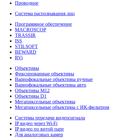
Проводное
Система распознавания лиц
Программное обеспечение
MACROSCOP
TRASSIR
ISS
STILSOFT
BEWARD
RVi
Объективы
Фиксированные объективы
Вариофокальные объективы ручные
Вариофокальные объективы авто
Объективы М12
Объективы D1
Мегапиксельные объективы
Мегапиксельные объективы с ИК-фильтром
Системы передачи видеосигнала
IP видео через Wi-Fi
IP видео по витой паре
Для аналоговых камер