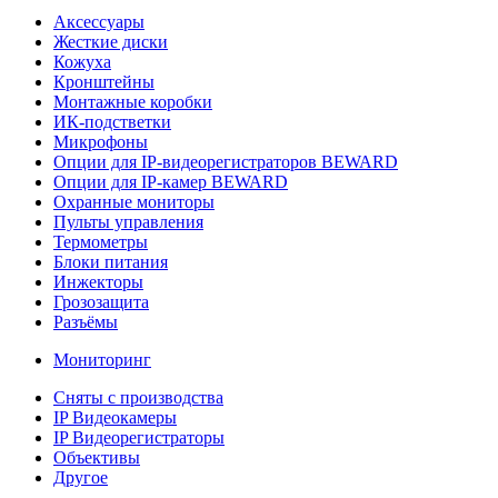
Аксессуары
Жесткие диски
Кожуха
Кронштейны
Монтажные коробки
ИК-подстветки
Микрофоны
Опции для IP-видеорегистраторов BEWARD
Опции для IP-камер BEWARD
Охранные мониторы
Пульты управления
Термометры
Блоки питания
Инжекторы
Грозозащита
Разъёмы
Мониторинг
Сняты с производства
IP Видеокамеры
IP Видеорегистраторы
Объективы
Другое