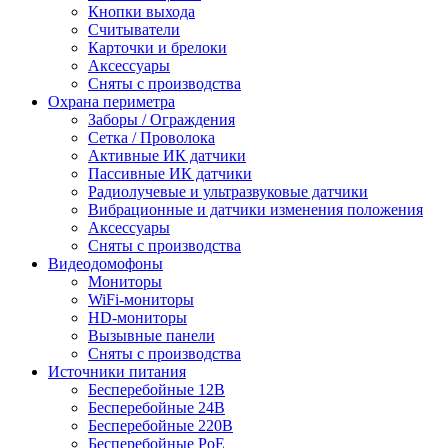
Кнопки выхода
Считыватели
Карточки и брелоки
Аксессуары
Сняты с производства
Охрана периметра
Заборы / Ограждения
Сетка / Проволока
Активные ИК датчики
Пассивные ИК датчики
Радиолучевые и ультразвуковые датчики
Вибрационные и датчики изменения положения
Аксессуары
Сняты с производства
Видеодомофоны
Мониторы
WiFi-мониторы
HD-мониторы
Вызывные панели
Сняты с производства
Источники питания
Бесперебойные 12В
Бесперебойные 24В
Бесперебойные 220В
Бесперебойные PoE