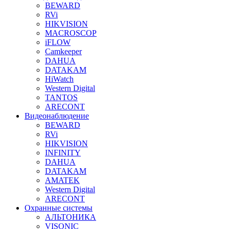
BEWARD
RVi
HIKVISION
MACROSCOP
iFLOW
Camkeeper
DAHUA
DATAKAM
HiWatch
Western Digital
TANTOS
ARECONT
Видеонаблюдение
BEWARD
RVi
HIKVISION
INFINITY
DAHUA
DATAKAM
AMATEK
Western Digital
ARECONT
Охранные системы
АЛЬТОНИКА
VISONIC