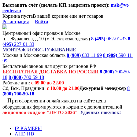
Выставить счёт (сделать КП, защитить проект):
msk@vt-
center.ru
Корзина пуста
В вашей корзине еще нет товаров
Регистрация
Войти
Центральный офис продаж в Москве
пл. Журавлева, д.10 (м.Электрозаводская)
8 (495)
962-01-33
8
(495)
227-01-33
МОНТАЖ И ОБСЛУЖИВАНИЕ
Москва и Московская область
8 (909)
633-11-99
8 (909)
590-11-
99
Бесплатный звонок для других регионов РФ
БЕСПЛАТНАЯ ДОСТАВКА ПО РОССИИ
8 (800)
700-50-
18
8 (800)
700-59-18
Рабочие дни:
с 09.00 до 22.00
Сб, Вск, Праздники:
с 10.00 до 21.00
Дежурный менеджер
8
(800)
700-50-18
При
оформлении онлайн-заказа на
сайте цена
оборудования формируются
в корзине с дополнительной
акционной
скидкой
"ЛЕТО-2026"
Удачных покупок!
IP-КАМЕРЫ
AHD HD