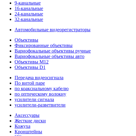
9-канальные
16-канальные
24-канальные
32-канальные
Автомобильные видеорегистраторы
Объективы
Фиксированные объективы
Вариофокальные объективы ручные
Вариофокальные объективы авто
Объективы M12
Объективы D1
Передача видеосигнала
По витой паре
по коаксиальному кабелю
по оптическому волокну
усилители сигнала
усилители-разветвители
Аксессуары
Жесткие диски
Кожуха
Кронштейны