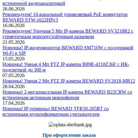
встроенной видеоаналитикой
26.06.2026
Рекомендуем! 16-канальный управляемый PoE коммутатор
BEWARD STW-1622HPv3
16.06.2026
Рекомендуем! Уличная 5 Мп IP-камера BEWARD SV3218R2 с
герметичным морозоустойчивым разъемом
21.05.2026
Новинка! IP-видеомонитор BEWARD SM710W с поддержкой
Wi-Fi и SIP
15.05.2026
Новинка! Умная 4 Мп PTZ IP-камера B89R-4218Z36F с ИК-
подсветкой до 300 м
07.05.2026
Новинка! Умная 2 Мп PTZ IP-камера BEWARD SV2018-MR12
28.04.2026
Новинка! 2-мегапиксельная IP-камера BEWARD B22CRW со
встроенным активным микрофоном
17.04.2026
Новинка! IP-терминал BEWARD TFR50-205RT со
встроенным мультиформатным считывателем
При оформлении заказа