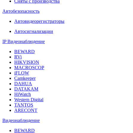
Сняты с производства
Автобезопасность
Автовидеорегистраторы
Автосигнализации
IP Видеонаблюдение
BEWARD
RVi
HIKVISION
MACROSCOP
iFLOW
Camkeeper
DAHUA
DATAKAM
HiWatch
Western Digital
TANTOS
ARECONT
Видеонаблюдение
BEWARD