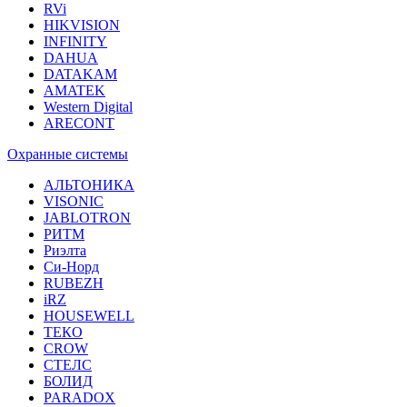
RVi
HIKVISION
INFINITY
DAHUA
DATAKAM
AMATEK
Western Digital
ARECONT
Охранные системы
АЛЬТОНИКА
VISONIC
JABLOTRON
РИТМ
Риэлта
Си-Норд
RUBEZH
iRZ
HOUSEWELL
ТЕКО
CROW
СТЕЛС
БОЛИД
PARADOX