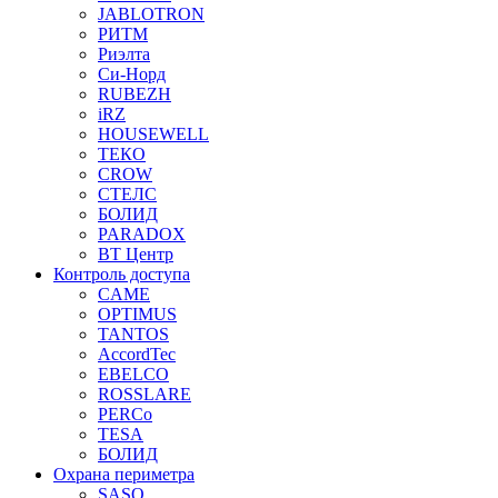
JABLOTRON
РИТМ
Риэлта
Си-Норд
RUBEZH
iRZ
HOUSEWELL
ТЕКО
CROW
СТЕЛС
БОЛИД
PARADOX
ВТ Центр
Контроль доступа
CAME
OPTIMUS
TANTOS
AccordTec
EBELCO
ROSSLARE
PERCo
TESA
БОЛИД
Охрана периметра
SASO