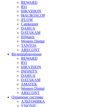
BEWARD
RVi
HIKVISION
MACROSCOP
iFLOW
Camkeeper
DAHUA
DATAKAM
HiWatch
Western Digital
TANTOS
ARECONT
Видеонаблюдение
BEWARD
RVi
HIKVISION
INFINITY
DAHUA
DATAKAM
AMATEK
Western Digital
ARECONT
Охранные системы
АЛЬТОНИКА
VISONIC