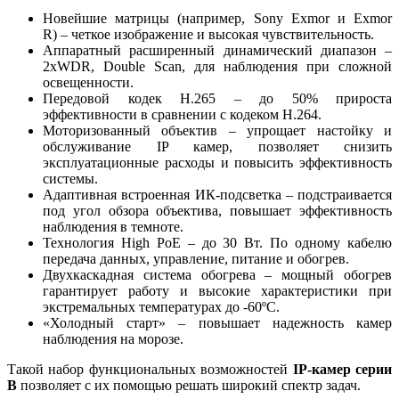
Новейшие матрицы (например, Sony Exmor и Exmor
R) – четкое изображение и высокая чувствительность.
Аппаратный расширенный динамический диапазон –
2xWDR, Double Scan, для наблюдения при сложной
освещенности.
Передовой кодек H.265 – до 50% прироста
эффективности в сравнении с кодеком Н.264.
Моторизованный объектив – упрощает настойку и
обслуживание IP камер, позволяет снизить
эксплуатационные расходы и повысить эффективность
системы.
Адаптивная встроенная ИК-подсветка – подстраивается
под угол обзора объектива, повышает эффективность
наблюдения в темноте.
Технология High PoE – до 30 Вт. По одному кабелю
передача данных, управление, питание и обогрев.
Двухкаскадная система обогрева – мощный обогрев
гарантирует работу и высокие характеристики при
экстремальных температурах до -60ºС.
«Холодный старт» – повышает надежность камер
наблюдения на морозе.
Такой набор функциональных возможностей
IP-камер серии
В
позволяет с их помощью решать широкий спектр задач.