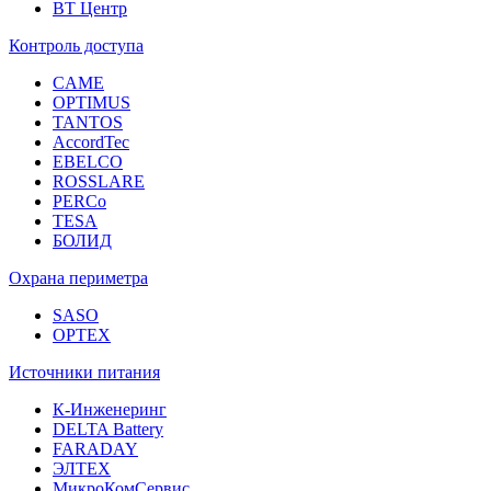
ВТ Центр
Контроль доступа
CAME
OPTIMUS
TANTOS
AccordTec
EBELCO
ROSSLARE
PERCo
TESA
БОЛИД
Охрана периметра
SASO
OPTEX
Источники питания
К-Инженеринг
DELTA Battery
FARADAY
ЭЛТЕХ
МикроКомСервис