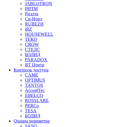
JABLOTRON
РИТМ
Риэлта
Си-Норд
RUBEZH
iRZ
HOUSEWELL
ТЕКО
CROW
СТЕЛС
БОЛИД
PARADOX
ВТ Центр
Контроль доступа
CAME
OPTIMUS
TANTOS
AccordTec
EBELCO
ROSSLARE
PERCo
TESA
БОЛИД
Охрана периметра
SASO