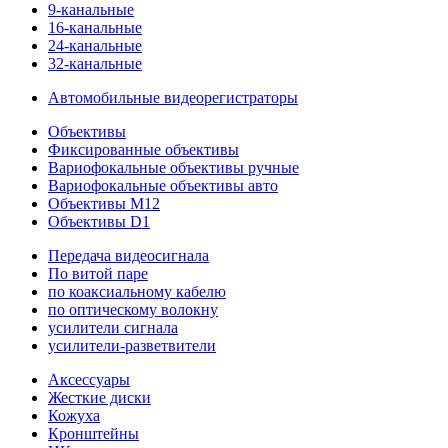
9-канальные
16-канальные
24-канальные
32-канальные
Автомобильные видеорегистраторы
Объективы
Фиксированные объективы
Вариофокальные объективы ручные
Вариофокальные объективы авто
Объективы M12
Объективы D1
Передача видеосигнала
По витой паре
по коаксиальному кабелю
по оптическому волокну
усилители сигнала
усилители-разветвители
Аксессуары
Жесткие диски
Кожуха
Кронштейны