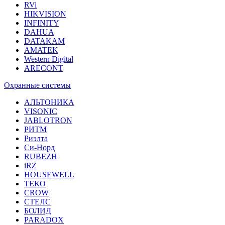
RVi
HIKVISION
INFINITY
DAHUA
DATAKAM
AMATEK
Western Digital
ARECONT
Охранные системы
АЛЬТОНИКА
VISONIC
JABLOTRON
РИТМ
Риэлта
Си-Норд
RUBEZH
iRZ
HOUSEWELL
ТЕКО
CROW
СТЕЛС
БОЛИД
PARADOX