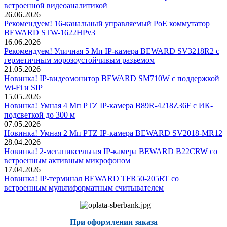
встроенной видеоаналитикой
26.06.2026
Рекомендуем! 16-канальный управляемый PoE коммутатор
BEWARD STW-1622HPv3
16.06.2026
Рекомендуем! Уличная 5 Мп IP-камера BEWARD SV3218R2 с
герметичным морозоустойчивым разъемом
21.05.2026
Новинка! IP-видеомонитор BEWARD SM710W с поддержкой
Wi-Fi и SIP
15.05.2026
Новинка! Умная 4 Мп PTZ IP-камера B89R-4218Z36F с ИК-
подсветкой до 300 м
07.05.2026
Новинка! Умная 2 Мп PTZ IP-камера BEWARD SV2018-MR12
28.04.2026
Новинка! 2-мегапиксельная IP-камера BEWARD B22CRW со
встроенным активным микрофоном
17.04.2026
Новинка! IP-терминал BEWARD TFR50-205RT со
встроенным мультиформатным считывателем
При оформлении заказа