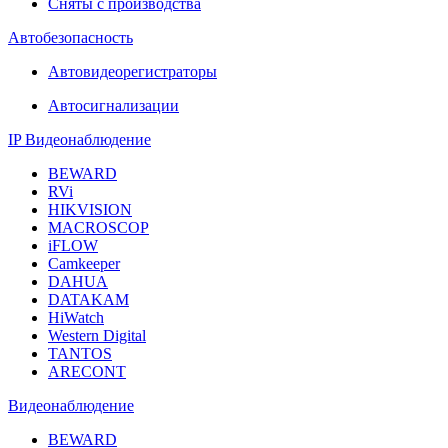
Сняты с производства
Автобезопасность
Автовидеорегистраторы
Автосигнализации
IP Видеонаблюдение
BEWARD
RVi
HIKVISION
MACROSCOP
iFLOW
Camkeeper
DAHUA
DATAKAM
HiWatch
Western Digital
TANTOS
ARECONT
Видеонаблюдение
BEWARD