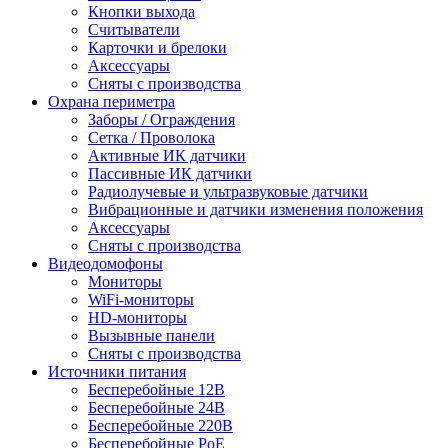
Кнопки выхода
Считыватели
Карточки и брелоки
Аксессуары
Сняты с производства
Охрана периметра
Заборы / Ограждения
Сетка / Проволока
Активные ИК датчики
Пассивные ИК датчики
Радиолучевые и ультразвуковые датчики
Вибрационные и датчики изменения положения
Аксессуары
Сняты с производства
Видеодомофоны
Мониторы
WiFi-мониторы
HD-мониторы
Вызывные панели
Сняты с производства
Источники питания
Бесперебойные 12В
Бесперебойные 24В
Бесперебойные 220В
Бесперебойные PoE