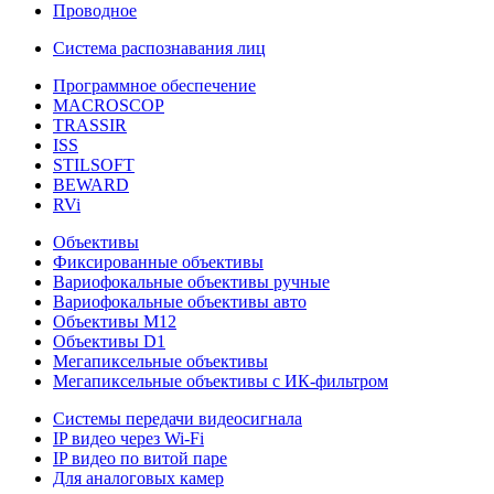
Проводное
Система распознавания лиц
Программное обеспечение
MACROSCOP
TRASSIR
ISS
STILSOFT
BEWARD
RVi
Объективы
Фиксированные объективы
Вариофокальные объективы ручные
Вариофокальные объективы авто
Объективы М12
Объективы D1
Мегапиксельные объективы
Мегапиксельные объективы с ИК-фильтром
Системы передачи видеосигнала
IP видео через Wi-Fi
IP видео по витой паре
Для аналоговых камер