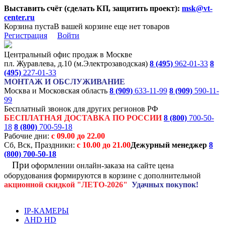
Выставить счёт (сделать КП, защитить проект):
msk@vt-
center.ru
Корзина пуста
В вашей корзине еще нет товаров
Регистрация
Войти
Центральный офис продаж в Москве
пл. Журавлева, д.10 (м.Электрозаводская)
8 (495)
962-01-33
8
(495)
227-01-33
МОНТАЖ И ОБСЛУЖИВАНИЕ
Москва и Московская область
8 (909)
633-11-99
8 (909)
590-11-
99
Бесплатный звонок для других регионов РФ
БЕСПЛАТНАЯ ДОСТАВКА ПО РОССИИ
8 (800)
700-50-
18
8 (800)
700-59-18
Рабочие дни:
с 09.00 до 22.00
Сб, Вск, Праздники:
с 10.00 до 21.00
Дежурный менеджер
8
(800)
700-50-18
При
оформлении онлайн-заказа на
сайте цена
оборудования формируются
в корзине с дополнительной
акционной
скидкой
"ЛЕТО-2026"
Удачных покупок!
IP-КАМЕРЫ
AHD HD