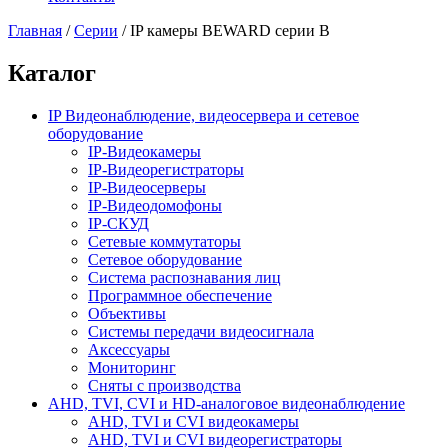
Главная
/
Серии
/
IP камеры BEWARD серии B
Каталог
IP Видеонаблюдение, видеосервера и сетевое
оборудование
IP-Видеокамеры
IP-Видеорегистраторы
IP-Видеосерверы
IP-Видеодомофоны
IP-СКУД
Сетевые коммутаторы
Сетевое оборудование
Система распознавания лиц
Программное обеспечение
Объективы
Системы передачи видеосигнала
Аксессуары
Мониторинг
Сняты с производства
AHD, TVI, CVI и HD-аналоговое видеонаблюдение
AHD, TVI и CVI видеокамеры
AHD, TVI и CVI видеорегистраторы