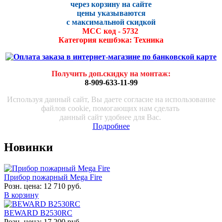
через корзину на сайте
цены указываются
с максималь
ной скидко
й
МСС код - 5732
Категория кешбэка: Техника
Получить доп.скидку на монтаж
:
8-909-633-11-99
Используя данный сайт, Вы даете согласие на использование
файлов cookie, помогающих нам сделать
данный сайт удобнее для Вас.
Подробнее
Новинки
Прибор пожарный Mega Fire
Розн. цена:
12 710 руб.
В корзину
BEWARD B2530RC
Розн. цена:
17 200 руб.