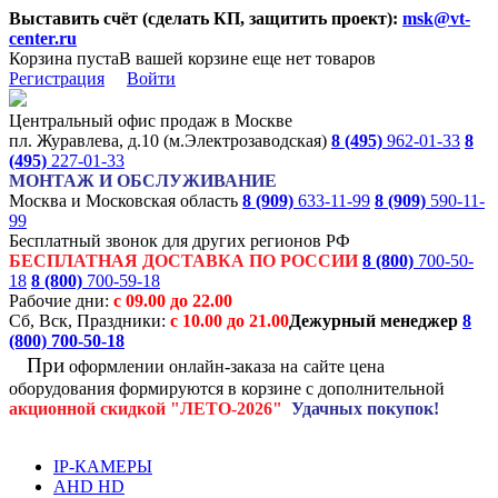
Выставить счёт (сделать КП, защитить проект):
msk@vt-
center.ru
Корзина пуста
В вашей корзине еще нет товаров
Регистрация
Войти
Центральный офис продаж в Москве
пл. Журавлева, д.10 (м.Электрозаводская)
8 (495)
962-01-33
8
(495)
227-01-33
МОНТАЖ И ОБСЛУЖИВАНИЕ
Москва и Московская область
8 (909)
633-11-99
8 (909)
590-11-
99
Бесплатный звонок для других регионов РФ
БЕСПЛАТНАЯ ДОСТАВКА ПО РОССИИ
8 (800)
700-50-
18
8 (800)
700-59-18
Рабочие дни:
с 09.00 до 22.00
Сб, Вск, Праздники:
с 10.00 до 21.00
Дежурный менеджер
8
(800)
700-50-18
При
оформлении онлайн-заказа на
сайте цена
оборудования формируются
в корзине с дополнительной
акционной
скидкой
"ЛЕТО-2026"
Удачных покупок!
IP-КАМЕРЫ
AHD HD