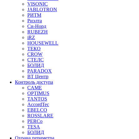
VISONIC
JABLOTRON
РИТМ
Риэлта
Си-Норд
RUBEZH
iRZ
HOUSEWELL
ТЕКО
CROW
СТЕЛС
БОЛИД
PARADOX
ВТ Центр
Контроль доступа
CAME
OPTIMUS
TANTOS
AccordTec
EBELCO
ROSSLARE
PERCo
TESA
БОЛИД
Охрана периметра