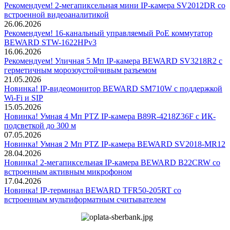
Рекомендуем! 2-мегапиксельная мини IP-камера SV2012DR со
встроенной видеоаналитикой
26.06.2026
Рекомендуем! 16-канальный управляемый PoE коммутатор
BEWARD STW-1622HPv3
16.06.2026
Рекомендуем! Уличная 5 Мп IP-камера BEWARD SV3218R2 с
герметичным морозоустойчивым разъемом
21.05.2026
Новинка! IP-видеомонитор BEWARD SM710W с поддержкой
Wi-Fi и SIP
15.05.2026
Новинка! Умная 4 Мп PTZ IP-камера B89R-4218Z36F с ИК-
подсветкой до 300 м
07.05.2026
Новинка! Умная 2 Мп PTZ IP-камера BEWARD SV2018-MR12
28.04.2026
Новинка! 2-мегапиксельная IP-камера BEWARD B22CRW со
встроенным активным микрофоном
17.04.2026
Новинка! IP-терминал BEWARD TFR50-205RT со
встроенным мультиформатным считывателем