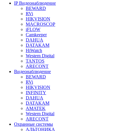
IP Видеонаблюдение
BEWARD
RVi
HIKVISION
MACROSCOP
iFLOW
Camkeeper
DAHUA
DATAKAM
HiWatch
Western Digital
TANTOS
ARECONT
Видеонаблюдение
BEWARD
RVi
HIKVISION
INFINITY
DAHUA
DATAKAM
AMATEK
Western Digital
ARECONT
Охранные системы
АЛЬТОНИКА