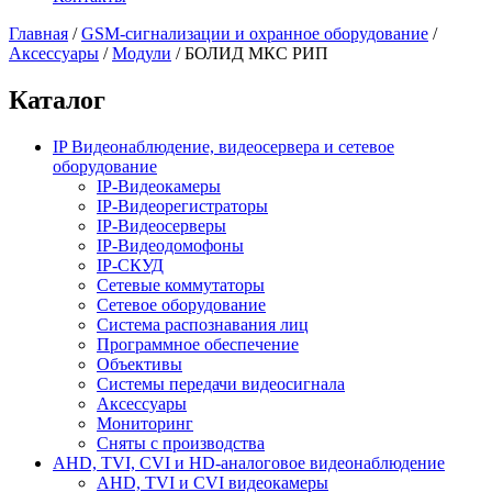
Главная
/
GSM-сигнализации и охранное оборудование
/
Аксессуары
/
Модули
/
БОЛИД МКС РИП
Каталог
IP Видеонаблюдение, видеосервера и сетевое
оборудование
IP-Видеокамеры
IP-Видеорегистраторы
IP-Видеосерверы
IP-Видеодомофоны
IP-СКУД
Сетевые коммутаторы
Сетевое оборудование
Система распознавания лиц
Программное обеспечение
Объективы
Системы передачи видеосигнала
Аксессуары
Мониторинг
Сняты с производства
AHD, TVI, CVI и HD-аналоговое видеонаблюдение
AHD, TVI и CVI видеокамеры