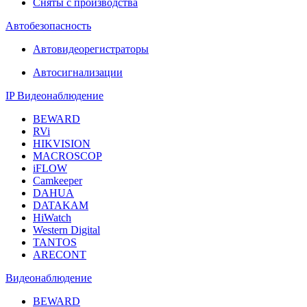
Сняты с производства
Автобезопасность
Автовидеорегистраторы
Автосигнализации
IP Видеонаблюдение
BEWARD
RVi
HIKVISION
MACROSCOP
iFLOW
Camkeeper
DAHUA
DATAKAM
HiWatch
Western Digital
TANTOS
ARECONT
Видеонаблюдение
BEWARD