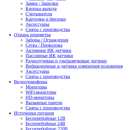
Замки / Защелки
Кнопки выхода
Считыватели
Карточки и брелоки
Аксессуары
Сняты с производства
Охрана периметра
Заборы / Ограждения
Сетка / Проволока
Активные ИК датчики
Пассивные ИК датчики
Радиолучевые и ультразвуковые датчики
Вибрационные и датчики изменения положения
Аксессуары
Сняты с производства
Видеодомофоны
Мониторы
WiFi-мониторы
HD-мониторы
Вызывные панели
Сняты с производства
Источники питания
Бесперебойные 12В
Бесперебойные 24В
Бесперебойные 220В