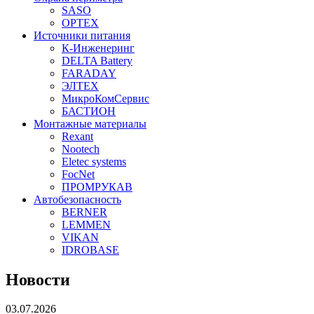
SASO
OPTEX
Источники питания
К-Инженеринг
DELTA Battery
FARADAY
ЭЛТЕХ
МикроКомСервис
БАСТИОН
Монтажные материалы
Rexant
Nootech
Eletec systems
FocNet
ПРОМРУКАВ
Автобезопасность
BERNER
LEMMEN
VIKAN
IDROBASE
Новости
03.07.2026