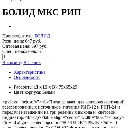
БОЛИД МКС РИП
Производитель:
БОЛИД
Розн. цена:
647 руб.
Оптовая цена:
597 руб.
Спец. цена:
Звоните
В корзину
В 1-клик
Характеристика
Особенности
Габариты (Д х Ш х В): 75x65x25
Цвет корпуса: Белый
<p class="rtejustify"><b>Предназначен для контроля состояний
резервированных источников питания РИП-12 и РИП-24 и
передачи извещений на три релейных выхода и световой
индикатор.</b></p><table align="center" width="90%"><tbody>
<tr><td align="center" bgcolor="#C9D3DB">РЕЛЕ1</td><td
align="center" bgcolor="#EDF0F3">Контроль выходного<br