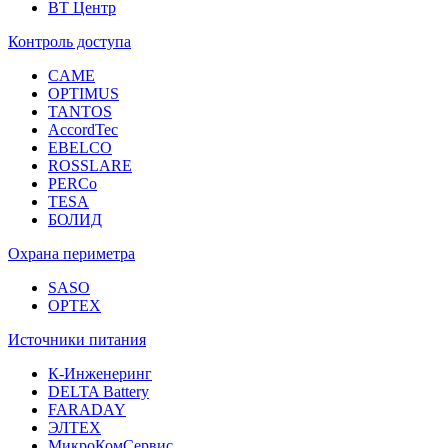
ВТ Центр
Контроль доступа
CAME
OPTIMUS
TANTOS
AccordTec
EBELCO
ROSSLARE
PERCo
TESA
БОЛИД
Охрана периметра
SASO
OPTEX
Источники питания
К-Инженеринг
DELTA Battery
FARADAY
ЭЛТЕХ
МикроКомСервис