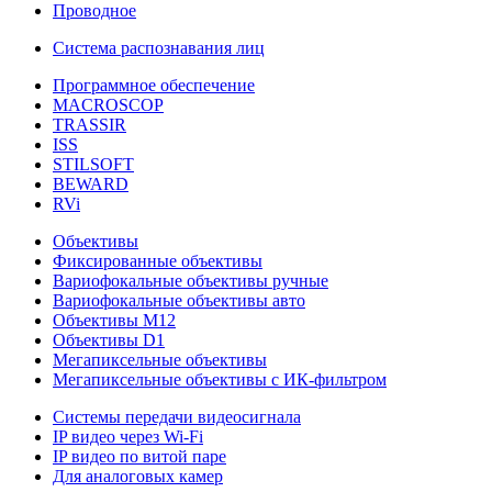
Проводное
Система распознавания лиц
Программное обеспечение
MACROSCOP
TRASSIR
ISS
STILSOFT
BEWARD
RVi
Объективы
Фиксированные объективы
Вариофокальные объективы ручные
Вариофокальные объективы авто
Объективы М12
Объективы D1
Мегапиксельные объективы
Мегапиксельные объективы с ИК-фильтром
Системы передачи видеосигнала
IP видео через Wi-Fi
IP видео по витой паре
Для аналоговых камер