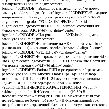
/>напряжения</td><td align="center"
bgcolor="#C9D3DB">Выходное напряжение<br />в норме -
замкнуто</td><td align="center" bgcolor="#EDF0F3">Выходное
напряжение<br />вне допуска - разомкнуто</td></tr><tr><td
align="center" bgcolor="#C9D3DB">РЕЛЕ2</td><td
align="center" bgcolor="#EDF0F3">Контроль состояния<br
/>аккумулятора (АКБ)</td><td align="center"
bgcolor="#C9D3DB">Напряжение на АКБ<br />в норме -
замкнуто</td><td align="center"
bgcolor="#EDF0F3">Напряжение на АКБ вне допуска<br />
(не подключена) - разомкнуто</td></tr><tr><td align="center"
bgcolor="#C9D3DB">РЕЛЕ3</td><td align="center"
bgcolor="#EDF0F3">Контроль сетевого<br />напряжения</td>
<td align="center" bgcolor="#C9D3DB">Напряжение в сети<br
/>в норме - замкнуто</td><td align="center"
bgcolor="#EDF0F3">Работа РИП в резервном<br />режиме -
разомкнуто</td></tr></tbody></table><p> </p><p>Выбор
источника РИП-12 или РИП-24 осуществляется с помощью
"джампера" на плате.</p><p> </p><blockquote>
<strong>ТЕХНИЧЕСКИЕ ХАРАКТЕРИСТИКИ</strong>
</blockquote><ul><li>Источник питания (10-30) В,
постоянного тока - выход РИП</li><li>Максимальный ток
потребления, не более - 30 мА</li><li>Максимальный ток
потребления от разряженной батареи при отсутствии сетевого