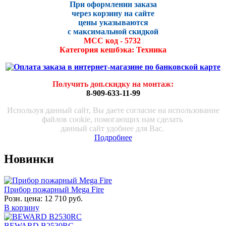
При оформлении заказа
через корзину на сайте
цены указываются
с максималь
ной скидко
й
МСС код - 5732
Категория кешбэка: Техника
Получить доп.скидку на монтаж
:
8-909-633-11-99
Используя данный сайт, Вы даете согласие на использование
файлов cookie, помогающих нам сделать
данный сайт удобнее для Вас.
Подробнее
Новинки
Прибор пожарный Mega Fire
Розн. цена:
12 710 руб.
В корзину
BEWARD B2530RC