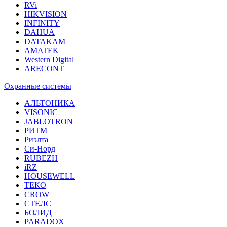
RVi
HIKVISION
INFINITY
DAHUA
DATAKAM
AMATEK
Western Digital
ARECONT
Охранные системы
АЛЬТОНИКА
VISONIC
JABLOTRON
РИТМ
Риэлта
Си-Норд
RUBEZH
iRZ
HOUSEWELL
ТЕКО
CROW
СТЕЛС
БОЛИД
PARADOX