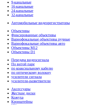
9-канальные
16-канальные
24-канальные
32-канальные
Автомобильные видеорегистраторы
Объективы
Фиксированные объективы
Вариофокальные объективы ручные
Вариофокальные объективы авто
Объективы M12
Объективы D1
Передача видеосигнала
По витой паре
по коаксиальному кабелю
по оптическому волокну
усилители сигнала
усилители-разветвители
Аксессуары
Жесткие диски
Кожуха
Кронштейны