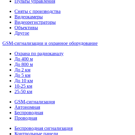
Пульты управления
Сняты с производства
Видеокамеры
Видеорегистраторы
Объективы
Другое
GSM-сигнализации и охранное оборудование
Охрана по радиоканалу
До 400 м
До 800 м
До 2 км
До 5 км
До 10 км
10-25 км
25-50 км
GSM-сигнализация
Автономная
Беспроводная
Проводная
Беспроводная сигнализация
Контрольные панели