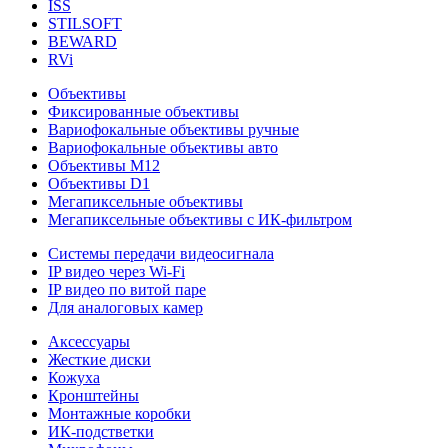
ISS
STILSOFT
BEWARD
RVi
Объективы
Фиксированные объективы
Вариофокальные объективы ручные
Вариофокальные объективы авто
Объективы М12
Объективы D1
Мегапиксельные объективы
Мегапиксельные объективы с ИК-фильтром
Системы передачи видеосигнала
IP видео через Wi-Fi
IP видео по витой паре
Для аналоговых камер
Аксессуары
Жесткие диски
Кожуха
Кронштейны
Монтажные коробки
ИК-подстветки