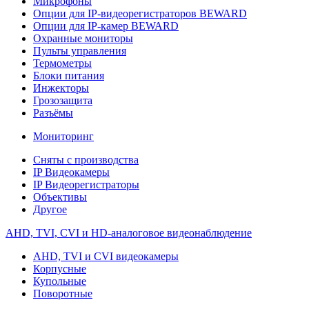
Микрофоны
Опции для IP-видеорегистраторов BEWARD
Опции для IP-камер BEWARD
Охранные мониторы
Пульты управления
Термометры
Блоки питания
Инжекторы
Грозозащита
Разъёмы
Мониторинг
Сняты с производства
IP Видеокамеры
IP Видеорегистраторы
Объективы
Другое
AHD, TVI, CVI и HD-аналоговое видеонаблюдение
AHD, TVI и CVI видеокамеры
Корпусные
Купольные
Поворотные