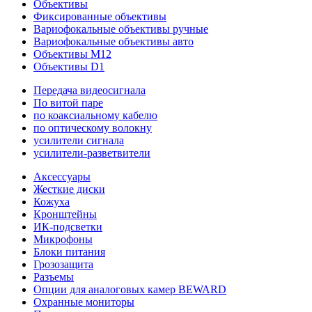
Объективы
Фиксированные объективы
Вариофокальные объективы ручные
Вариофокальные объективы авто
Объективы M12
Объективы D1
Передача видеосигнала
По витой паре
по коаксиальному кабелю
по оптическому волокну
усилители сигнала
усилители-разветвители
Аксессуары
Жесткие диски
Кожуха
Кронштейны
ИК-подсветки
Микрофоны
Блоки питания
Грозозащита
Разъемы
Опции для аналоговых камер BEWARD
Охранные мониторы