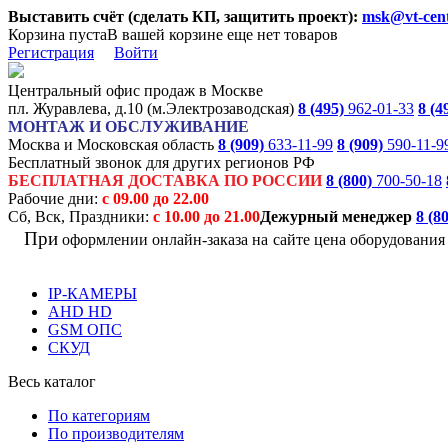
Выставить счёт (сделать КП, защитить проект):
msk@vt-cent
Корзина пуста
В вашей корзине еще нет товаров
Регистрация
Войти
Центральный офис продаж в Москве
пл. Журавлева, д.10 (м.Электрозаводская)
8 (495)
962-01-33
8 (4
МОНТАЖ И ОБСЛУЖИВАНИЕ
Москва и Московская область
8 (909)
633-11-99
8 (909)
590-11-9
Бесплатный звонок для других регионов РФ
БЕСПЛАТНАЯ ДОСТАВКА ПО РОССИИ
8 (800)
700-50-18
Рабочие дни:
с 09.00 до 22.00
Сб, Вск, Праздники:
с 10.00 до 21.00
Дежурный менеджер
8 (8
При
оформлении онлайн-заказа на
сайте цена оборудовани
IP-КАМЕРЫ
AHD HD
GSM ОПС
СКУД
Весь каталог
По категориям
По производителям