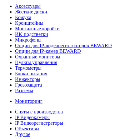
Аксессуары
Жесткие диски
Кожуха
Кронштейны
Монтажные коробки
ИК-подстветки
Микрофоны
Опции для IP-видеорегистраторов BEWARD
Опции для IP-камер BEWARD
Охранные мониторы
Пульты управления
Термометры
Блоки питания
Инжекторы
Грозозащита
Разъёмы
Мониторинг
Сняты с производства
IP Видеокамеры
IP Видеорегистраторы
Объективы
Другое