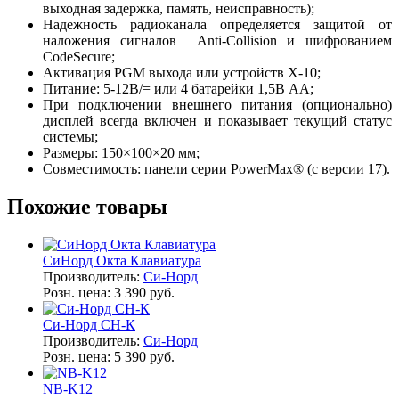
выходная задержка, память, неисправность);
Надежность радиоканала определяется защитой от
наложения сигналов Anti-Collision и шифрованием
CodeSecure;
Активация PGM выхода или устройств Х-10;
Питание: 5-12В/= или 4 батарейки 1,5В АА;
При подключении внешнего питания (опционально)
дисплей всегда включен и показывает текущий статус
системы;
Размеры: 150×100×20 мм;
Совместимость: панели серии PowerMax® (с версии 17).
Похожие товары
СиНорд Окта Клавиатура
Производитель:
Си-Норд
Розн. цена:
3 390 руб.
Си-Норд СН-К
Производитель:
Си-Норд
Розн. цена:
5 390 руб.
NB-K12