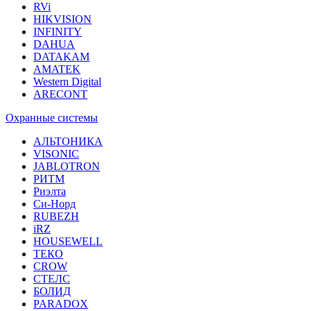
RVi
HIKVISION
INFINITY
DAHUA
DATAKAM
AMATEK
Western Digital
ARECONT
Охранные системы
АЛЬТОНИКА
VISONIC
JABLOTRON
РИТМ
Риэлта
Си-Норд
RUBEZH
iRZ
HOUSEWELL
ТЕКО
CROW
СТЕЛС
БОЛИД
PARADOX