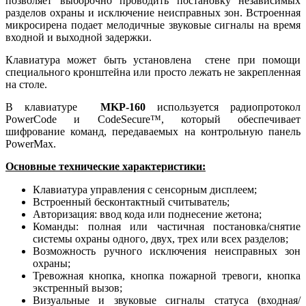
позволяет выборочно проводить постановку независимых
разделов охраны и исключение неисправных зон. Встроенная
микросирена подает мелодичные звуковые сигналы на время
входной и выходной задержки.
Клавиатура может быть установлена стене при помощи
специального кронштейна или просто лежать не закрепленная
на столе.
В клавиатуре
MKP-160
используется радиопротокол
PowerCode и CodeSecure™, который обеспечивает
шифрование команд, передаваемых на контрольную панель
PowerMax.
Основные технические характеристики:
Клавиатура управления с сенсорным дисплеем;
Встроенный бесконтактный считыватель;
Авторизация: ввод кода или поднесение жетона;
Команды: полная или частичная постановка/снятие
системы охраны одного, двух, трех или всех разделов;
Возможность ручного исключения неисправных зон
охраны;
Тревожная кнопка, кнопка пожарной тревоги, кнопка
экстренный вызов;
Визуальные и звуковые сигналы статуса (входная/