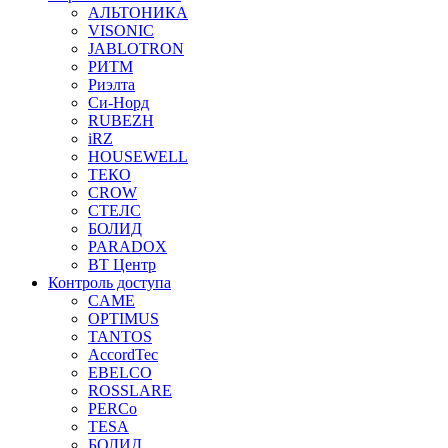
АЛЬТОНИКА
VISONIC
JABLOTRON
РИТМ
Риэлта
Си-Норд
RUBEZH
iRZ
HOUSEWELL
ТЕКО
CROW
СТЕЛС
БОЛИД
PARADOX
ВТ Центр
Контроль доступа
CAME
OPTIMUS
TANTOS
AccordTec
EBELCO
ROSSLARE
PERCo
TESA
БОЛИД