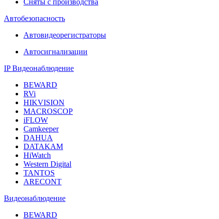
Сняты с производства
Автобезопасность
Автовидеорегистраторы
Автосигнализации
IP Видеонаблюдение
BEWARD
RVi
HIKVISION
MACROSCOP
iFLOW
Camkeeper
DAHUA
DATAKAM
HiWatch
Western Digital
TANTOS
ARECONT
Видеонаблюдение
BEWARD