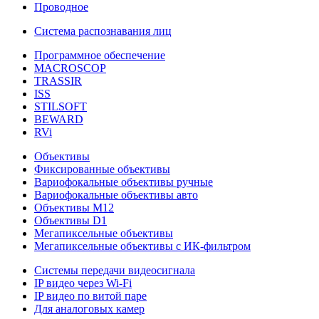
Проводное
Система распознавания лиц
Программное обеспечение
MACROSCOP
TRASSIR
ISS
STILSOFT
BEWARD
RVi
Объективы
Фиксированные объективы
Вариофокальные объективы ручные
Вариофокальные объективы авто
Объективы М12
Объективы D1
Мегапиксельные объективы
Мегапиксельные объективы с ИК-фильтром
Системы передачи видеосигнала
IP видео через Wi-Fi
IP видео по витой паре
Для аналоговых камер