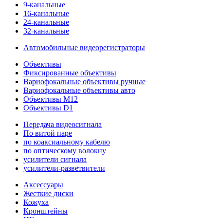
9-канальные
16-канальные
24-канальные
32-канальные
Автомобильные видеорегистраторы
Объективы
Фиксированные объективы
Вариофокальные объективы ручные
Вариофокальные объективы авто
Объективы M12
Объективы D1
Передача видеосигнала
По витой паре
по коаксиальному кабелю
по оптическому волокну
усилители сигнала
усилители-разветвители
Аксессуары
Жесткие диски
Кожуха
Кронштейны