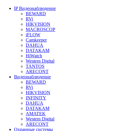
IP Видеонаблюдение
BEWARD
RVi
HIKVISION
MACROSCOP
iFLOW
Camkeeper
DAHUA
DATAKAM
HiWatch
Western Digital
TANTOS
ARECONT
Видеонаблюдение
BEWARD
RVi
HIKVISION
INFINITY
DAHUA
DATAKAM
AMATEK
Western Digital
ARECONT
Охранные системы