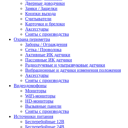
Дверные доводчики
Замки / Защелки
Кнопки выхода
Считыватели
Карточки и брелоки
Аксессуары
Сняты с производства
Охрана периметра
Заборы / Ограждения
Сетка / Проволока
Активные ИК датчики
Пассивные ИК датчики
Радиолучевые и ультразвуковые датчики
Вибрационные и датчики изменения положения
Аксессуары
Сняты с производства
Видеодомофоны
Мониторы
WiFi-мониторы
HD-мониторы
Вызывные панели
Сняты с производства
Источники питания
Бесперебойные 12В
Бесперебойные 24В