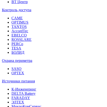
ВТ Центр
Контроль доступа
CAME
OPTIMUS
TANTOS
AccordTec
EBELCO
ROSSLARE
PERCo
TESA
БОЛИД
Охрана периметра
SASO
OPTEX
Источники питания
К-Инженеринг
DELTA Battery
FARADAY
ЭЛТЕХ
МикроКомСервис