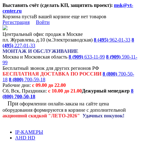
Выставить счёт (сделать КП, защитить проект):
msk@vt-
center.ru
Корзина пуста
В вашей корзине еще нет товаров
Регистрация
Войти
Центральный офис продаж в Москве
пл. Журавлева, д.10 (м.Электрозаводская)
8 (495)
962-01-33
8
(495)
227-01-33
МОНТАЖ И ОБСЛУЖИВАНИЕ
Москва и Московская область
8 (909)
633-11-99
8 (909)
590-11-
99
Бесплатный звонок для других регионов РФ
БЕСПЛАТНАЯ ДОСТАВКА ПО РОССИИ
8 (800)
700-50-
18
8 (800)
700-59-18
Рабочие дни:
с 09.00 до 22.00
Сб, Вск, Праздники:
с 10.00 до 21.00
Дежурный менеджер
8
(800)
700-50-18
При
оформлении онлайн-заказа на
сайте цена
оборудования формируются
в корзине с дополнительной
акционной
скидкой
"ЛЕТО-2026"
Удачных покупок!
IP-КАМЕРЫ
AHD HD