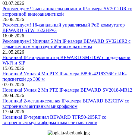
03.07.2026
Рекомендуем! 2-мегапиксельная мини IP-камера SV2012DR со
встроенной видеоаналитикой
26.06.2026
Рекомендуем! 16-канальный управляемый PoE коммутатор
BEWARD STW-1622HPv3
16.06.2026
Рекомендуем! Уличная 5 Мп IP-камера BEWARD SV3218R2 с
герметичным морозоустойчивым разъемом
21.05.2026
Новинка! IP-видеомонитор BEWARD SM710W с поддержкой
Wi-Fi и SIP
15.05.2026
Новинка! Умная 4 Мп PTZ IP-камера B89R-4218Z36F с ИК-
подсветкой до 300 м
07.05.2026
Новинка! Умная 2 Мп PTZ IP-камера BEWARD SV2018-MR12
28.04.2026
Новинка! 2-мегапиксельная IP-камера BEWARD B22CRW со
встроенным активным микрофоном
17.04.2026
Новинка! IP-терминал BEWARD TFR50-205RT со
встроенным мультиформатным считывателем