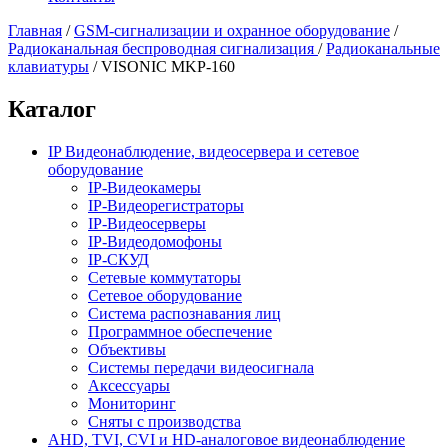
Главная
/
GSM-сигнализации и охранное оборудование
/
Радиоканальная беспроводная сигнализация
/
Радиоканальные
клавиатуры
/
VISONIC MKP-160
Каталог
IP Видеонаблюдение, видеосервера и сетевое
оборудование
IP-Видеокамеры
IP-Видеорегистраторы
IP-Видеосерверы
IP-Видеодомофоны
IP-СКУД
Сетевые коммутаторы
Сетевое оборудование
Система распознавания лиц
Программное обеспечение
Объективы
Системы передачи видеосигнала
Аксессуары
Мониторинг
Сняты с производства
AHD, TVI, CVI и HD-аналоговое видеонаблюдение