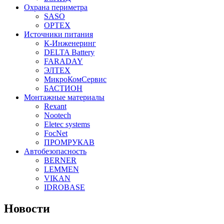
Охрана периметра
SASO
OPTEX
Источники питания
К-Инженеринг
DELTA Battery
FARADAY
ЭЛТЕХ
МикроКомСервис
БАСТИОН
Монтажные материалы
Rexant
Nootech
Eletec systems
FocNet
ПРОМРУКАВ
Автобезопасность
BERNER
LEMMEN
VIKAN
IDROBASE
Новости