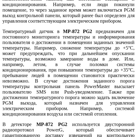
кондиционирования. Например, если люди покинули
помещение, то через заданное время может включиться PGM
выход контрольной панели, который ранее был определен для
управления соответствующим электрическим прибором.
Температурный датчик в
MP-872 PG2
предназначен для
постоянного мониторинга температуры и информирования
пользователя о достижении в помещении заданных значений
температуры. Например, снижение температуры до +5°С,
может предупреждать, что при дальнейшем опускании
температуры, возможно замерзание воды в доме. Или,
например, летом, в случае поломки системы
кондиционирования, при повышении температуры до +35°С,
пребывание людей в помещении становится практически
невозможно. В случае достижения заданного порога
температуры контрольная панель PowerMaster высылает
пользователю SMS или Push-уведомление. Также при
достижении температурного порога можно задать включение
PGM выхода, который назначен для управления
электрическим прибором. Например, системой
кондиционирования воздуха или системой отопления.
В детекторе
MP-872 PG2
используется двусторонний
радиопротокол PowerG, который обеспечивает
гарантированную доставку извещений на контрольную