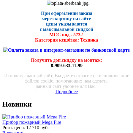
При оформлении заказа
через корзину на сайте
цены указываются
с максималь
ной скидко
й
МСС код - 5732
Категория кешбэка: Техника
Получить доп.скидку на монтаж
:
8-909-633-11-99
Используя данный сайт, Вы даете согласие на использование
файлов cookie, помогающих нам сделать
данный сайт удобнее для Вас.
Подробнее
Новинки
Прибор пожарный Mega Fire
Розн. цена:
12 710 руб.
В корзину