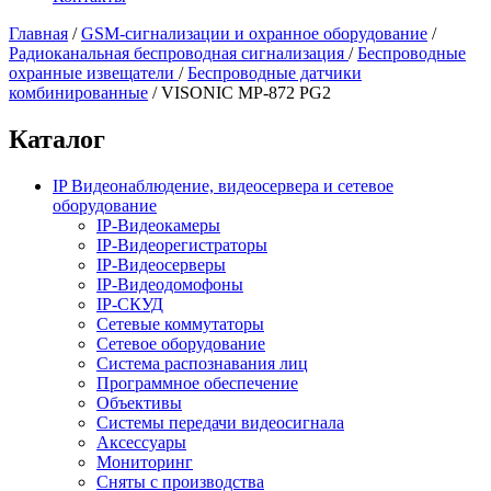
Главная
/
GSM-сигнализации и охранное оборудование
/
Радиоканальная беспроводная сигнализация
/
Беспроводные
охранные извещатели
/
Беспроводные датчики
комбинированные
/
VISONIC MP-872 PG2
Каталог
IP Видеонаблюдение, видеосервера и сетевое
оборудование
IP-Видеокамеры
IP-Видеорегистраторы
IP-Видеосерверы
IP-Видеодомофоны
IP-СКУД
Сетевые коммутаторы
Сетевое оборудование
Система распознавания лиц
Программное обеспечение
Объективы
Системы передачи видеосигнала
Аксессуары
Мониторинг
Сняты с производства