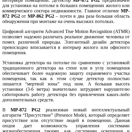
интерьера помещений. Детектор
MP-872 PG2
предназначен
для установки на потолке в больших помещениях жилого или
коммерческого сектора недвижимости. Главное отличие
MP-
872 PG2
от
MP-862 PG2
– почти в два раза большая область
обнаружения при монтаже на очень высоких потолках.
Цифровой алгоритм Advanced True Motion Recognition (ATMR)
позволяет надежно различать реальное движение человека от
помех различной природы. Элегантный дизайн детектора
превосходно вписывается в интерьер жилого или офисного
помещения.
Установка детектора на потолке по сравнению с установкой
традиционного детектора на стене или в углу помещения
обеспечивает более надежную защиту охраняемого участка
помещения, так как в этом случае детектор полностью
лишается “мертвой зоны” под ним. А большая высота
установки (3-6 метра) значительно затрудняет нарушителю
саботировать работу детектора без привлечения каких-либо
дополнительных средств.
В
MP-872 PG2
реализован новый интеллектуальный
алгоритм “Присутствие” (Presence Mode), который определяет
присутствие или отсутствие людей в помещении. Данная
опция дает возможность управления системами
жизнеобеспечения такими, как системами освещения и