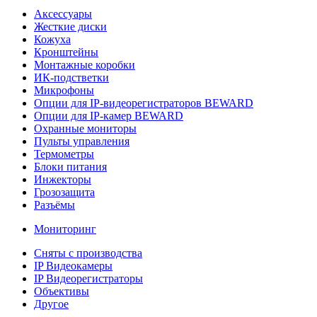
Аксессуары
Жесткие диски
Кожуха
Кронштейны
Монтажные коробки
ИК-подстветки
Микрофоны
Опции для IP-видеорегистраторов BEWARD
Опции для IP-камер BEWARD
Охранные мониторы
Пульты управления
Термометры
Блоки питания
Инжекторы
Грозозащита
Разъёмы
Мониторинг
Сняты с производства
IP Видеокамеры
IP Видеорегистраторы
Объективы
Другое