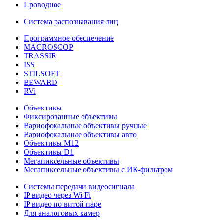
Проводное
Система распознавания лиц
Программное обеспечение
MACROSCOP
TRASSIR
ISS
STILSOFT
BEWARD
RVi
Объективы
Фиксированные объективы
Вариофокальные объективы ручные
Вариофокальные объективы авто
Объективы М12
Объективы D1
Мегапиксельные объективы
Мегапиксельные объективы с ИК-фильтром
Системы передачи видеосигнала
IP видео через Wi-Fi
IP видео по витой паре
Для аналоговых камер