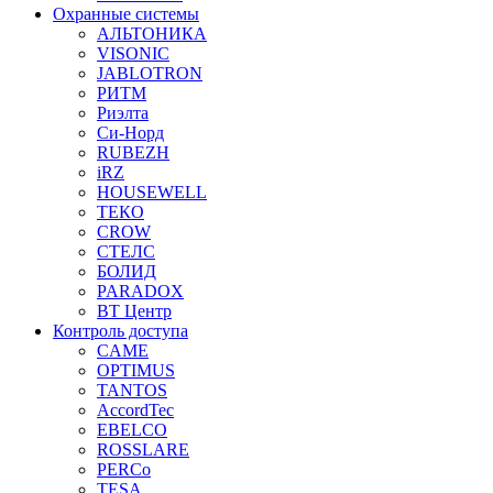
Охранные системы
АЛЬТОНИКА
VISONIC
JABLOTRON
РИТМ
Риэлта
Си-Норд
RUBEZH
iRZ
HOUSEWELL
ТЕКО
CROW
СТЕЛС
БОЛИД
PARADOX
ВТ Центр
Контроль доступа
CAME
OPTIMUS
TANTOS
AccordTec
EBELCO
ROSSLARE
PERCo
TESA