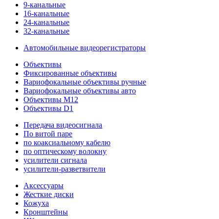
9-канальные
16-канальные
24-канальные
32-канальные
Автомобильные видеорегистраторы
Объективы
Фиксированные объективы
Вариофокальные объективы ручные
Вариофокальные объективы авто
Объективы M12
Объективы D1
Передача видеосигнала
По витой паре
по коаксиальному кабелю
по оптическому волокну
усилители сигнала
усилители-разветвители
Аксессуары
Жесткие диски
Кожуха
Кронштейны