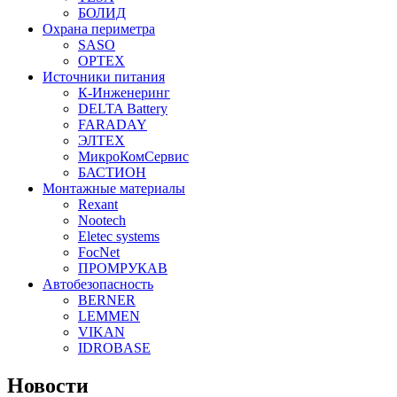
БОЛИД
Охрана периметра
SASO
OPTEX
Источники питания
К-Инженеринг
DELTA Battery
FARADAY
ЭЛТЕХ
МикроКомСервис
БАСТИОН
Монтажные материалы
Rexant
Nootech
Eletec systems
FocNet
ПРОМРУКАВ
Автобезопасность
BERNER
LEMMEN
VIKAN
IDROBASE
Новости