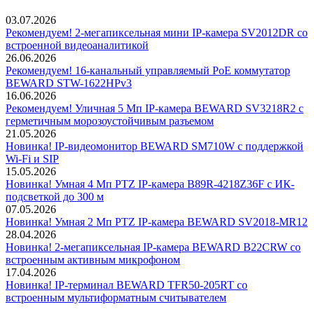
03.07.2026
Рекомендуем! 2-мегапиксельная мини IP-камера SV2012DR со
встроенной видеоаналитикой
26.06.2026
Рекомендуем! 16-канальный управляемый PoE коммутатор
BEWARD STW-1622HPv3
16.06.2026
Рекомендуем! Уличная 5 Мп IP-камера BEWARD SV3218R2 с
герметичным морозоустойчивым разъемом
21.05.2026
Новинка! IP-видеомонитор BEWARD SM710W с поддержкой
Wi-Fi и SIP
15.05.2026
Новинка! Умная 4 Мп PTZ IP-камера B89R-4218Z36F с ИК-
подсветкой до 300 м
07.05.2026
Новинка! Умная 2 Мп PTZ IP-камера BEWARD SV2018-MR12
28.04.2026
Новинка! 2-мегапиксельная IP-камера BEWARD B22CRW со
встроенным активным микрофоном
17.04.2026
Новинка! IP-терминал BEWARD TFR50-205RT со
встроенным мультиформатным считывателем