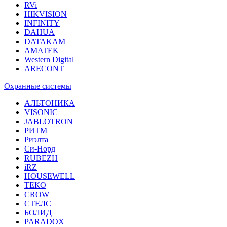
RVi
HIKVISION
INFINITY
DAHUA
DATAKAM
AMATEK
Western Digital
ARECONT
Охранные системы
АЛЬТОНИКА
VISONIC
JABLOTRON
РИТМ
Риэлта
Си-Норд
RUBEZH
iRZ
HOUSEWELL
ТЕКО
CROW
СТЕЛС
БОЛИД
PARADOX