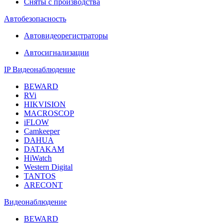
Сняты с производства
Автобезопасность
Автовидеорегистраторы
Автосигнализации
IP Видеонаблюдение
BEWARD
RVi
HIKVISION
MACROSCOP
iFLOW
Camkeeper
DAHUA
DATAKAM
HiWatch
Western Digital
TANTOS
ARECONT
Видеонаблюдение
BEWARD