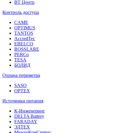
ВТ Центр
Контроль доступа
CAME
OPTIMUS
TANTOS
AccordTec
EBELCO
ROSSLARE
PERCo
TESA
БОЛИД
Охрана периметра
SASO
OPTEX
Источники питания
К-Инженеринг
DELTA Battery
FARADAY
ЭЛТЕХ
МикроКомСервис