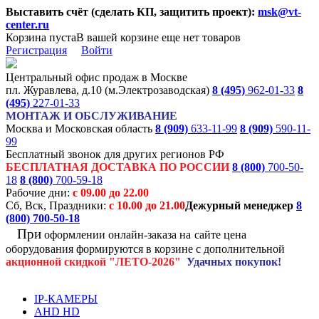
Выставить счёт (сделать КП, защитить проект):
msk@vt-
center.ru
Корзина пуста
В вашей корзине еще нет товаров
Регистрация
Войти
Центральный офис продаж в Москве
пл. Журавлева, д.10 (м.Электрозаводская)
8 (495)
962-01-33
8
(495)
227-01-33
МОНТАЖ И ОБСЛУЖИВАНИЕ
Москва и Московская область
8 (909)
633-11-99
8 (909)
590-11-
99
Бесплатный звонок для других регионов РФ
БЕСПЛАТНАЯ ДОСТАВКА ПО РОССИИ
8 (800)
700-50-
18
8 (800)
700-59-18
Рабочие дни:
с 09.00 до 22.00
Сб, Вск, Праздники:
с 10.00 до 21.00
Дежурный менеджер
8
(800)
700-50-18
При
оформлении онлайн-заказа на
сайте цена
оборудования формируются
в корзине с дополнительной
акционной
скидкой
"ЛЕТО-2026"
Удачных покупок!
IP-КАМЕРЫ
AHD HD