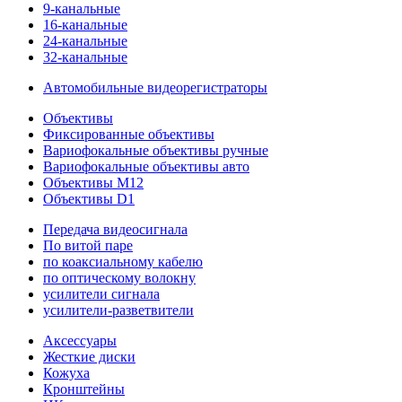
9-канальные
16-канальные
24-канальные
32-канальные
Автомобильные видеорегистраторы
Объективы
Фиксированные объективы
Вариофокальные объективы ручные
Вариофокальные объективы авто
Объективы M12
Объективы D1
Передача видеосигнала
По витой паре
по коаксиальному кабелю
по оптическому волокну
усилители сигнала
усилители-разветвители
Аксессуары
Жесткие диски
Кожуха
Кронштейны