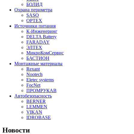
БОЛИД
Охрана периметра
SASO
OPTEX
Источники питания
К-Инженеринг
DELTA Battery
FARADAY
ЭЛТЕХ
МикроКомСервис
БАСТИОН
Монтажные материалы
Rexant
Nootech
Eletec systems
FocNet
ПРОМРУКАВ
Автобезопасность
BERNER
LEMMEN
VIKAN
IDROBASE
Новости