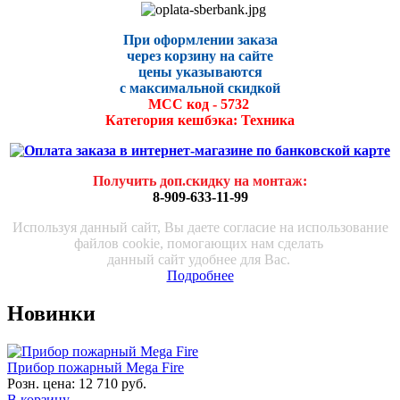
При оформлении заказа
через корзину на сайте
цены указываются
с максималь
ной скидко
й
МСС код - 5732
Категория кешбэка: Техника
Получить доп.скидку на монтаж
:
8-909-633-11-99
Используя данный сайт, Вы даете согласие на использование
файлов cookie, помогающих нам сделать
данный сайт удобнее для Вас.
Подробнее
Новинки
Прибор пожарный Mega Fire
Розн. цена:
12 710 руб.
В корзину