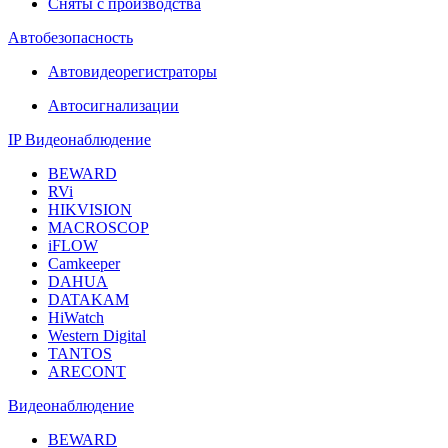
Сняты с производства
Автобезопасность
Автовидеорегистраторы
Автосигнализации
IP Видеонаблюдение
BEWARD
RVi
HIKVISION
MACROSCOP
iFLOW
Camkeeper
DAHUA
DATAKAM
HiWatch
Western Digital
TANTOS
ARECONT
Видеонаблюдение
BEWARD