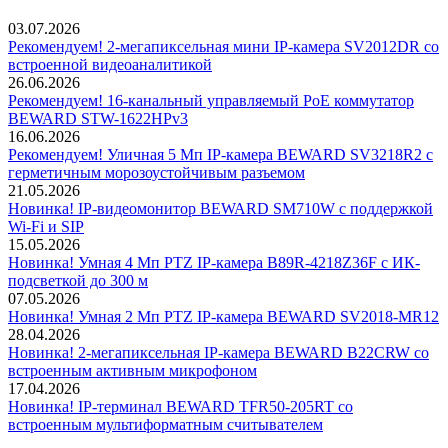
03.07.2026
Рекомендуем! 2-мегапиксельная мини IP-камера SV2012DR со
встроенной видеоаналитикой
26.06.2026
Рекомендуем! 16-канальный управляемый PoE коммутатор
BEWARD STW-1622HPv3
16.06.2026
Рекомендуем! Уличная 5 Мп IP-камера BEWARD SV3218R2 с
герметичным морозоустойчивым разъемом
21.05.2026
Новинка! IP-видеомонитор BEWARD SM710W с поддержкой
Wi-Fi и SIP
15.05.2026
Новинка! Умная 4 Мп PTZ IP-камера B89R-4218Z36F с ИК-
подсветкой до 300 м
07.05.2026
Новинка! Умная 2 Мп PTZ IP-камера BEWARD SV2018-MR12
28.04.2026
Новинка! 2-мегапиксельная IP-камера BEWARD B22CRW со
встроенным активным микрофоном
17.04.2026
Новинка! IP-терминал BEWARD TFR50-205RT со
встроенным мультиформатным считывателем