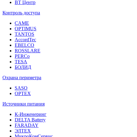
ВТ Центр
Контроль доступа
CAME
OPTIMUS
TANTOS
AccordTec
EBELCO
ROSSLARE
PERCo
TESA
БОЛИД
Охрана периметра
SASO
OPTEX
Источники питания
К-Инженеринг
DELTA Battery
FARADAY
ЭЛТЕХ
МикроКомСервис