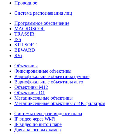
Проводное
Система распознавания лиц
Программное обеспечение
MACROSCOP
TRASSIR
ISS
STILSOFT
BEWARD
RVi
Объективы
Фиксированные объективы
Вариофокальные объективы ручные
Вариофокальные объективы авто
Объективы М12
Объективы D1
Мегапиксельные объективы
Мегапиксельные объективы с ИК-фильтром
Системы передачи видеосигнала
IP видео через Wi-Fi
IP видео по витой паре
Для аналоговых камер