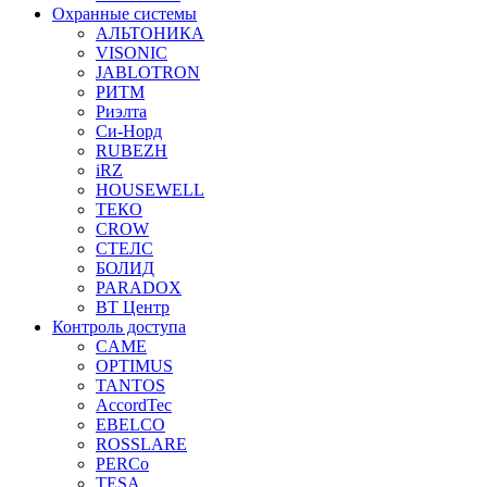
Охранные системы
АЛЬТОНИКА
VISONIC
JABLOTRON
РИТМ
Риэлта
Си-Норд
RUBEZH
iRZ
HOUSEWELL
ТЕКО
CROW
СТЕЛС
БОЛИД
PARADOX
ВТ Центр
Контроль доступа
CAME
OPTIMUS
TANTOS
AccordTec
EBELCO
ROSSLARE
PERCo
TESA