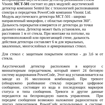
Visonic
MCT-501
состоит из двух модулей: акустический
детектор компании Sentrol Inc с технологией распознавания
спектра и передатчик PowerCode компании Visonic Ltd.
Модуль акустического детектора МСТ-501 - широко
направленный микрофон, с областью перекрытия 360".
Дальность перекрытия измеряется от детектора до точки
дальнего окна. Детектор может быть установлен, на
расстоянии 1 м от стекла. При монтаже на потолке, на
противоположной или прилегающей стене, дальность
действия детектора составляет 6 м для зеркальных,
закаленных, многослойных и армированных стекол.
Для стекол с защитным покрытием оплетки - до 3,6 м от
стекла.
Акустический детектор расположен в корпусе с
миниатюрным передатчиком, который имеет 24 битовую
систему кодирования PowerCode, Этот код устанавливается на
заводе из 16 миллионов комбинаций. При тревоге
(обнаружено разбивание стекла) передается цифровое
сообщение, состоящее из кода и последующих маркеров
статуса и типа сообщения. Тревоги и другие данные
передаются на беспроводную панель управления. При
передаче сообщения возможно наложение радиосигнала от
других передатчиков PowerCode используемых в системе,