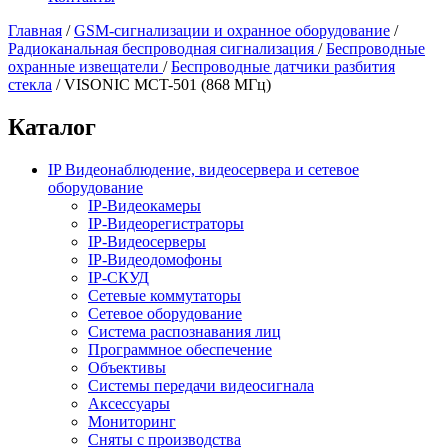
Главная
/
GSM-сигнализации и охранное оборудование
/
Радиоканальная беспроводная сигнализация
/
Беспроводные
охранные извещатели
/
Беспроводные датчики разбития
стекла
/
VISONIC MCT-501 (868 МГц)
Каталог
IP Видеонаблюдение, видеосервера и сетевое
оборудование
IP-Видеокамеры
IP-Видеорегистраторы
IP-Видеосерверы
IP-Видеодомофоны
IP-СКУД
Сетевые коммутаторы
Сетевое оборудование
Система распознавания лиц
Программное обеспечение
Объективы
Системы передачи видеосигнала
Аксессуары
Мониторинг
Сняты с производства