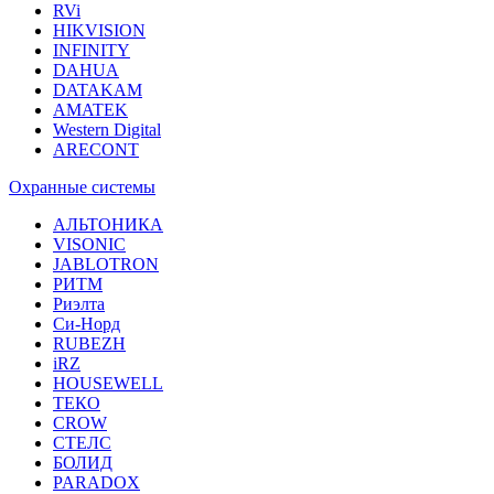
RVi
HIKVISION
INFINITY
DAHUA
DATAKAM
AMATEK
Western Digital
ARECONT
Охранные системы
АЛЬТОНИКА
VISONIC
JABLOTRON
РИТМ
Риэлта
Си-Норд
RUBEZH
iRZ
HOUSEWELL
ТЕКО
CROW
СТЕЛС
БОЛИД
PARADOX