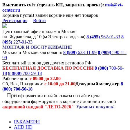
Выставить счёт (сделать КП, защитить проект):
msk@vt-
center.ru
Корзина пуста
В вашей корзине еще нет товаров
Регистрация
Войти
Центральный офис продаж в Москве
пл. Журавлева, д.10 (м.Электрозаводская)
8 (495)
962-01-33
8
(495)
227-01-33
МОНТАЖ И ОБСЛУЖИВАНИЕ
Москва и Московская область
8 (909)
633-11-99
8 (909)
590-11-
99
Бесплатный звонок для других регионов РФ
БЕСПЛАТНАЯ ДОСТАВКА ПО РОССИИ
8 (800)
700-50-
18
8 (800)
700-59-18
Рабочие дни:
с 09.00 до 22.00
Сб, Вск, Праздники:
с 10.00 до 21.00
Дежурный менеджер
8
(800)
700-50-18
При
оформлении онлайн-заказа на
сайте цена
оборудования формируются
в корзине с дополнительной
акционной
скидкой
"ЛЕТО-2026"
Удачных покупок!
IP-КАМЕРЫ
AHD HD