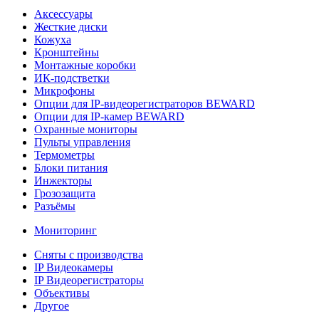
Аксессуары
Жесткие диски
Кожуха
Кронштейны
Монтажные коробки
ИК-подстветки
Микрофоны
Опции для IP-видеорегистраторов BEWARD
Опции для IP-камер BEWARD
Охранные мониторы
Пульты управления
Термометры
Блоки питания
Инжекторы
Грозозащита
Разъёмы
Мониторинг
Сняты с производства
IP Видеокамеры
IP Видеорегистраторы
Объективы
Другое