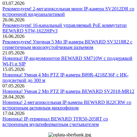
03.07.2026
Рекомендуем! 2-мегапиксельная мини IP-камера SV2012DR со
встроенной видеоаналитикой
26.06.2026
Рекомендуем! 16-канальный управляемый PoE коммутатор
BEWARD STW-1622HPv3
16.06.2026
Рекомендуем! Уличная 5 Мп IP-камера BEWARD SV3218R2 с
герметичным морозоустойчивым разъемом
21.05.2026
Новинка! IP-видеомонитор BEWARD SM710W с поддержкой
Wi-Fi и SIP
15.05.2026
Новинка! Умная 4 Мп PTZ IP-камера B89R-4218Z36F с ИК-
подсветкой до 300 м
07.05.2026
Новинка! Умная 2 Мп PTZ IP-камера BEWARD SV2018-MR12
28.04.2026
Новинка! 2-мегапиксельная IP-камера BEWARD B22CRW со
встроенным активным микрофоном
17.04.2026
Новинка! IP-терминал BEWARD TFR50-205RT со
встроенным мультиформатным считывателем