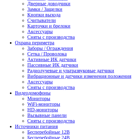
Дверные доводчики
Замки / Защелки
Кнопки выхода
Считыватели
Карточки и брелоки
Аксессуары
Сняты с производства
Охрана периметра
Заборы / Ограждения
Сетка / Проволока
Активные ИК датчики
Пассивные ИК датчики
Радиолучевые и ультразвуковые датчики
Вибрационные и датчики изменения положения
Аксессуары
Сняты с производства
Видеодомофоны
Мониторы
WiFi-мониторы
HD-мониторы
Вызывные панели
Сняты с производства
Источники питания
Бесперебойные 12В
Бесперебойные 24В