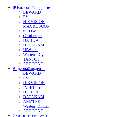
IP Видеонаблюдение
BEWARD
RVi
HIKVISION
MACROSCOP
iFLOW
Camkeeper
DAHUA
DATAKAM
HiWatch
Western Digital
TANTOS
ARECONT
Видеонаблюдение
BEWARD
RVi
HIKVISION
INFINITY
DAHUA
DATAKAM
AMATEK
Western Digital
ARECONT
Охранные системы