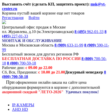
Выставить счёт (сделать КП, защитить проект):
msk@vt-
center.ru
Корзина пуста
В вашей корзине еще нет товаров
Регистрация
Войти
Центральный офис продаж в Москве
пл. Журавлева, д.10 (м.Электрозаводская)
8 (495)
962-01-33
8
(495)
227-01-33
МОНТАЖ И ОБСЛУЖИВАНИЕ
Москва и Московская область
8 (909)
633-11-99
8 (909)
590-11-
99
Бесплатный звонок для других регионов РФ
БЕСПЛАТНАЯ ДОСТАВКА ПО РОССИИ
8 (800)
700-50-
18
8 (800)
700-59-18
Рабочие дни:
с 09.00 до 22.00
Сб, Вск, Праздники:
с 10.00 до 21.00
Дежурный менеджер
8
(800)
700-50-18
При
оформлении онлайн-заказа на
сайте цена
оборудования формируются
в корзине с дополнительной
акционной
скидкой
"ЛЕТО-2026"
Удачных покупок!
IP-КАМЕРЫ
AHD HD