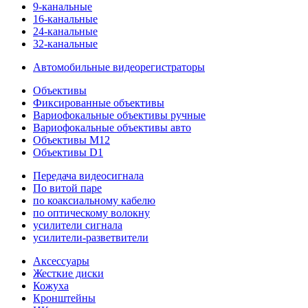
9-канальные
16-канальные
24-канальные
32-канальные
Автомобильные видеорегистраторы
Объективы
Фиксированные объективы
Вариофокальные объективы ручные
Вариофокальные объективы авто
Объективы M12
Объективы D1
Передача видеосигнала
По витой паре
по коаксиальному кабелю
по оптическому волокну
усилители сигнала
усилители-разветвители
Аксессуары
Жесткие диски
Кожуха
Кронштейны