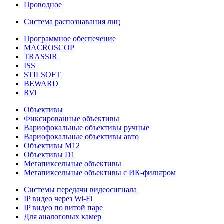
Проводное
Система распознавания лиц
Программное обеспечение
MACROSCOP
TRASSIR
ISS
STILSOFT
BEWARD
RVi
Объективы
Фиксированные объективы
Вариофокальные объективы ручные
Вариофокальные объективы авто
Объективы М12
Объективы D1
Мегапиксельные объективы
Мегапиксельные объективы с ИК-фильтром
Системы передачи видеосигнала
IP видео через Wi-Fi
IP видео по витой паре
Для аналоговых камер