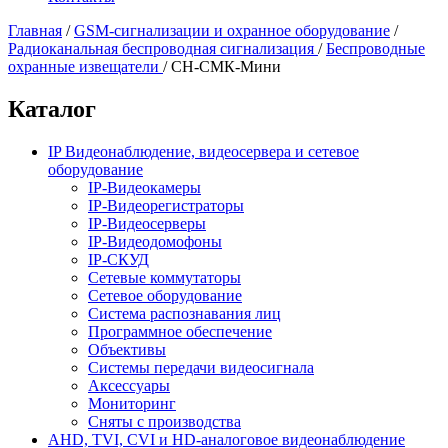
Главная
/
GSM-сигнализации и охранное оборудование
/
Радиоканальная беспроводная сигнализация
/
Беспроводные
охранные извещатели
/
СН-СМК-Мини
Каталог
IP Видеонаблюдение, видеосервера и сетевое
оборудование
IP-Видеокамеры
IP-Видеорегистраторы
IP-Видеосерверы
IP-Видеодомофоны
IP-СКУД
Сетевые коммутаторы
Сетевое оборудование
Система распознавания лиц
Программное обеспечение
Объективы
Системы передачи видеосигнала
Аксессуары
Мониторинг
Сняты с производства
AHD, TVI, CVI и HD-аналоговое видеонаблюдение