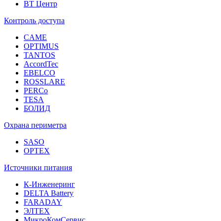
ВТ Центр
Контроль доступа
CAME
OPTIMUS
TANTOS
AccordTec
EBELCO
ROSSLARE
PERCo
TESA
БОЛИД
Охрана периметра
SASO
OPTEX
Источники питания
К-Инженеринг
DELTA Battery
FARADAY
ЭЛТЕХ
МикроКомСервис