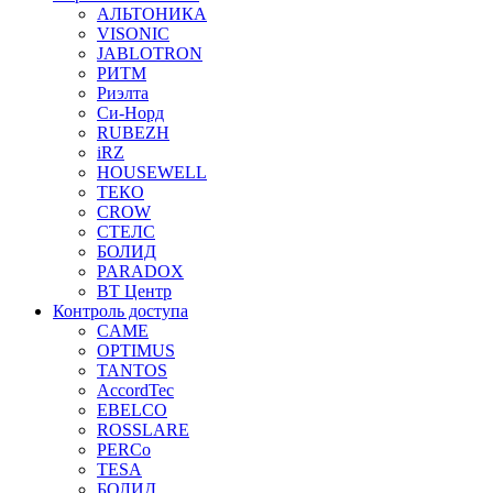
АЛЬТОНИКА
VISONIC
JABLOTRON
РИТМ
Риэлта
Си-Норд
RUBEZH
iRZ
HOUSEWELL
ТЕКО
CROW
СТЕЛС
БОЛИД
PARADOX
ВТ Центр
Контроль доступа
CAME
OPTIMUS
TANTOS
AccordTec
EBELCO
ROSSLARE
PERCo
TESA
БОЛИД