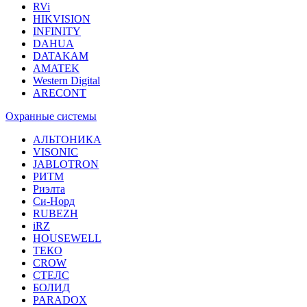
RVi
HIKVISION
INFINITY
DAHUA
DATAKAM
AMATEK
Western Digital
ARECONT
Охранные системы
АЛЬТОНИКА
VISONIC
JABLOTRON
РИТМ
Риэлта
Си-Норд
RUBEZH
iRZ
HOUSEWELL
ТЕКО
CROW
СТЕЛС
БОЛИД
PARADOX