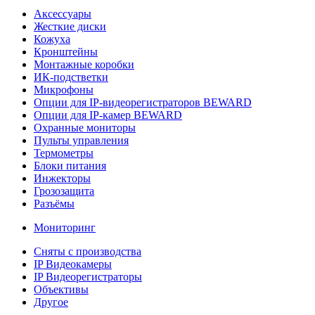
Аксессуары
Жесткие диски
Кожуха
Кронштейны
Монтажные коробки
ИК-подстветки
Микрофоны
Опции для IP-видеорегистраторов BEWARD
Опции для IP-камер BEWARD
Охранные мониторы
Пульты управления
Термометры
Блоки питания
Инжекторы
Грозозащита
Разъёмы
Мониторинг
Сняты с производства
IP Видеокамеры
IP Видеорегистраторы
Объективы
Другое