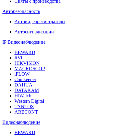
Сняты с производства
Автобезопасность
Автовидеорегистраторы
Автосигнализации
IP Видеонаблюдение
BEWARD
RVi
HIKVISION
MACROSCOP
iFLOW
Camkeeper
DAHUA
DATAKAM
HiWatch
Western Digital
TANTOS
ARECONT
Видеонаблюдение
BEWARD