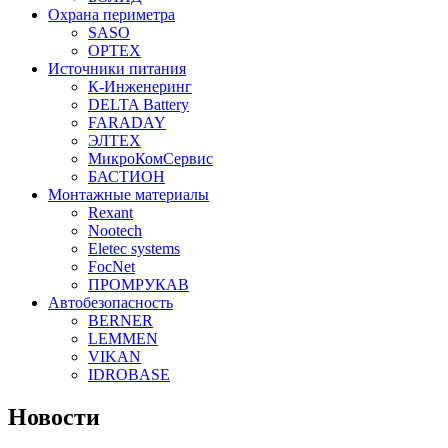
Охрана периметра
SASO
OPTEX
Источники питания
К-Инженеринг
DELTA Battery
FARADAY
ЭЛТЕХ
МикроКомСервис
БАСТИОН
Монтажные материалы
Rexant
Nootech
Eletec systems
FocNet
ПРОМРУКАВ
Автобезопасность
BERNER
LEMMEN
VIKAN
IDROBASE
Новости