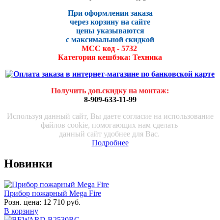
При оформлении заказа
через корзину на сайте
цены указываются
с максималь
ной скидко
й
МСС код - 5732
Категория кешбэка: Техника
Получить доп.скидку на монтаж
:
8-909-633-11-99
Используя данный сайт, Вы даете согласие на использование
файлов cookie, помогающих нам сделать
данный сайт удобнее для Вас.
Подробнее
Новинки
Прибор пожарный Mega Fire
Розн. цена:
12 710 руб.
В корзину