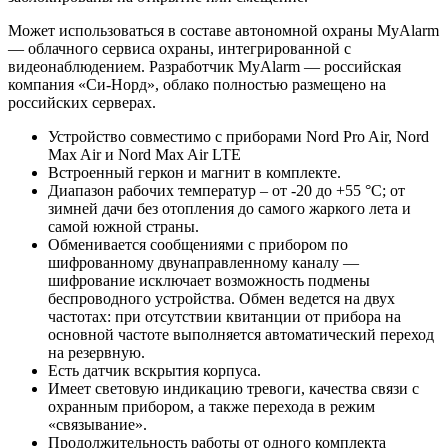
Может использоваться в составе автономной охраны MyAlarm
— облачного сервиса охраны, интегрированной с
видеонаблюдением. Разработчик MyAlarm — российская
компания «Си-Норд», облако полностью размещено на
российских серверах.
Устройство совместимо с приборами Nord Pro Air, Nord
Max Air и Nord Max Air LTE
Встроенный геркон и магнит в комплекте.
Диапазон рабочих температур – от -20 до +55 °С; от
зимней дачи без отопления до самого жаркого лета и
самой южной страны.
Обменивается сообщениями с прибором по
шифрованному двунаправленному каналу —
шифрование исключает возможность подмены
беспроводного устройства. Обмен ведется на двух
частотах: при отсутствии квитанции от прибора на
основной частоте выполняется автоматический переход
на резервную.
Есть датчик вскрытия корпуса.
Имеет световую индикацию тревоги, качества связи с
охранным прибором, а также перехода в режим
«связывание».
Продолжительность работы от одного комплекта