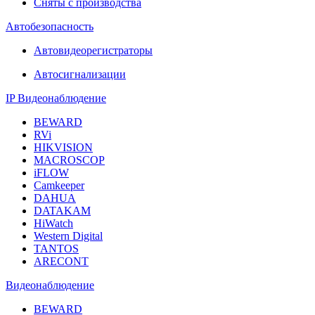
Сняты с производства
Автобезопасность
Автовидеорегистраторы
Автосигнализации
IP Видеонаблюдение
BEWARD
RVi
HIKVISION
MACROSCOP
iFLOW
Camkeeper
DAHUA
DATAKAM
HiWatch
Western Digital
TANTOS
ARECONT
Видеонаблюдение
BEWARD