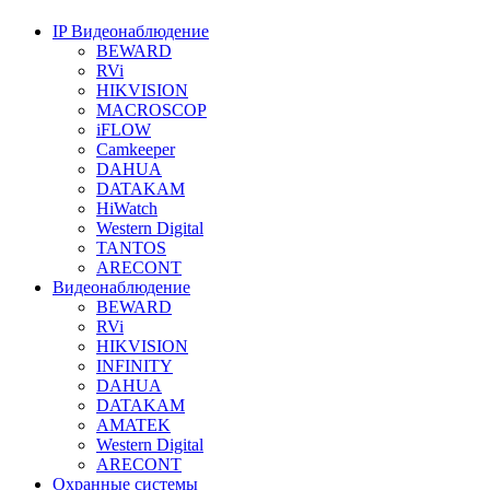
IP Видеонаблюдение
BEWARD
RVi
HIKVISION
MACROSCOP
iFLOW
Camkeeper
DAHUA
DATAKAM
HiWatch
Western Digital
TANTOS
ARECONT
Видеонаблюдение
BEWARD
RVi
HIKVISION
INFINITY
DAHUA
DATAKAM
AMATEK
Western Digital
ARECONT
Охранные системы