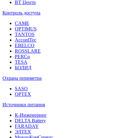
ВТ Центр
Контроль доступа
CAME
OPTIMUS
TANTOS
AccordTec
EBELCO
ROSSLARE
PERCo
TESA
БОЛИД
Охрана периметра
SASO
OPTEX
Источники питания
К-Инженеринг
DELTA Battery
FARADAY
ЭЛТЕХ
МикроКомСервис