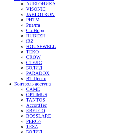
АЛЬТОНИКА
VISONIC
JABLOTRON
РИТМ
Риэлта
Си-Норд
RUBEZH
iRZ
HOUSEWELL
ТЕКО
CROW
СТЕЛС
БОЛИД
PARADOX
ВТ Центр
Контроль доступа
CAME
OPTIMUS
TANTOS
AccordTec
EBELCO
ROSSLARE
PERCo
TESA
БОЛИД