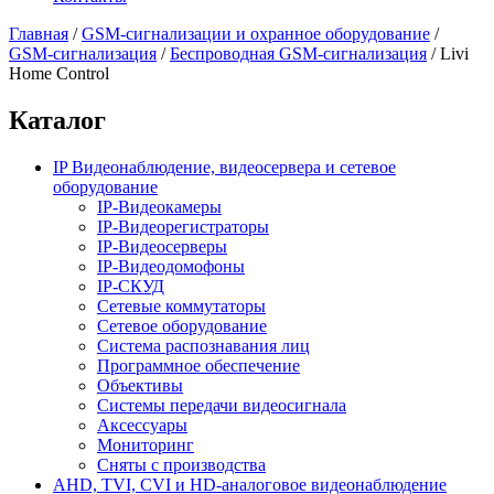
Главная
/
GSM-сигнализации и охранное оборудование
/
GSM-сигнализация
/
Беспроводная GSM-сигнализация
/
Livi
Home Control
Каталог
IP Видеонаблюдение, видеосервера и сетевое
оборудование
IP-Видеокамеры
IP-Видеорегистраторы
IP-Видеосерверы
IP-Видеодомофоны
IP-СКУД
Сетевые коммутаторы
Сетевое оборудование
Система распознавания лиц
Программное обеспечение
Объективы
Системы передачи видеосигнала
Аксессуары
Мониторинг
Сняты с производства
AHD, TVI, CVI и HD-аналоговое видеонаблюдение