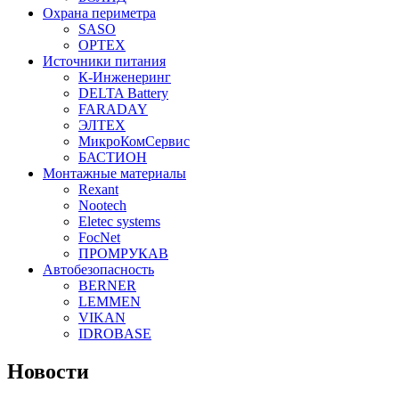
Охрана периметра
SASO
OPTEX
Источники питания
К-Инженеринг
DELTA Battery
FARADAY
ЭЛТЕХ
МикроКомСервис
БАСТИОН
Монтажные материалы
Rexant
Nootech
Eletec systems
FocNet
ПРОМРУКАВ
Автобезопасность
BERNER
LEMMEN
VIKAN
IDROBASE
Новости