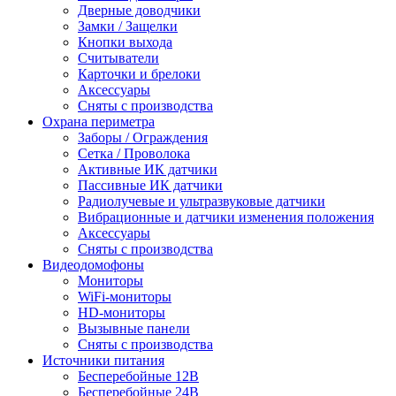
Дверные доводчики
Замки / Защелки
Кнопки выхода
Считыватели
Карточки и брелоки
Аксессуары
Сняты с производства
Охрана периметра
Заборы / Ограждения
Сетка / Проволока
Активные ИК датчики
Пассивные ИК датчики
Радиолучевые и ультразвуковые датчики
Вибрационные и датчики изменения положения
Аксессуары
Сняты с производства
Видеодомофоны
Мониторы
WiFi-мониторы
HD-мониторы
Вызывные панели
Сняты с производства
Источники питания
Бесперебойные 12В
Бесперебойные 24В