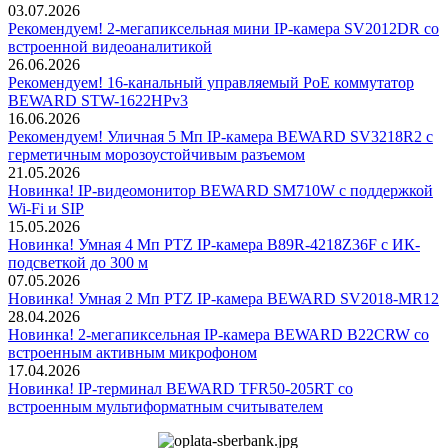
03.07.2026
Рекомендуем! 2-мегапиксельная мини IP-камера SV2012DR со
встроенной видеоаналитикой
26.06.2026
Рекомендуем! 16-канальный управляемый PoE коммутатор
BEWARD STW-1622HPv3
16.06.2026
Рекомендуем! Уличная 5 Мп IP-камера BEWARD SV3218R2 с
герметичным морозоустойчивым разъемом
21.05.2026
Новинка! IP-видеомонитор BEWARD SM710W с поддержкой
Wi-Fi и SIP
15.05.2026
Новинка! Умная 4 Мп PTZ IP-камера B89R-4218Z36F с ИК-
подсветкой до 300 м
07.05.2026
Новинка! Умная 2 Мп PTZ IP-камера BEWARD SV2018-MR12
28.04.2026
Новинка! 2-мегапиксельная IP-камера BEWARD B22CRW со
встроенным активным микрофоном
17.04.2026
Новинка! IP-терминал BEWARD TFR50-205RT со
встроенным мультиформатным считывателем