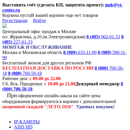
Выставить счёт (сделать КП, защитить проект):
msk@vt-
center.ru
Корзина пуста
В вашей корзине еще нет товаров
Регистрация
Войти
Центральный офис продаж в Москве
пл. Журавлева, д.10 (м.Электрозаводская)
8 (495)
962-01-33
8
(495)
227-01-33
МОНТАЖ И ОБСЛУЖИВАНИЕ
Москва и Московская область
8 (909)
633-11-99
8 (909)
590-11-
99
Бесплатный звонок для других регионов РФ
БЕСПЛАТНАЯ ДОСТАВКА ПО РОССИИ
8 (800)
700-50-
18
8 (800)
700-59-18
Рабочие дни:
с 09.00 до 22.00
Сб, Вск, Праздники:
с 10.00 до 21.00
Дежурный менеджер
8
(800)
700-50-18
При
оформлении онлайн-заказа на
сайте цена
оборудования формируются
в корзине с дополнительной
акционной
скидкой
"ЛЕТО-2026"
Удачных покупок!
IP-КАМЕРЫ
AHD HD