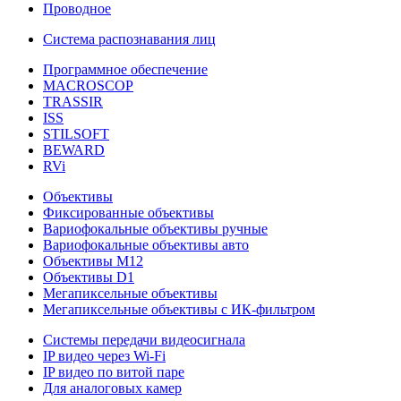
Проводное
Система распознавания лиц
Программное обеспечение
MACROSCOP
TRASSIR
ISS
STILSOFT
BEWARD
RVi
Объективы
Фиксированные объективы
Вариофокальные объективы ручные
Вариофокальные объективы авто
Объективы М12
Объективы D1
Мегапиксельные объективы
Мегапиксельные объективы с ИК-фильтром
Системы передачи видеосигнала
IP видео через Wi-Fi
IP видео по витой паре
Для аналоговых камер