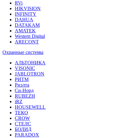
RVi
HIKVISION
INFINITY
DAHUA
DATAKAM
AMATEK
Western Digital
ARECONT
Охранные системы
АЛЬТОНИКА
VISONIC
JABLOTRON
РИТМ
Риэлта
Си-Норд
RUBEZH
iRZ
HOUSEWELL
ТЕКО
CROW
СТЕЛС
БОЛИД
PARADOX