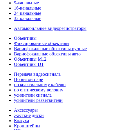
9-канальные
16-канальные
24-канальные
32-канальные
Автомобильные видеорегистраторы
Объективы
Фиксированные объективы
Вариофокальные объективы ручные
Вариофокальные объективы авто
Объективы M12
Объективы D1
Передача видеосигнала
По витой паре
по коаксиальному кабелю
по оптическому волокну
усилители сигнала
усилители-разветвители
Аксессуары
Жесткие диски
Кожуха
Кронштейны