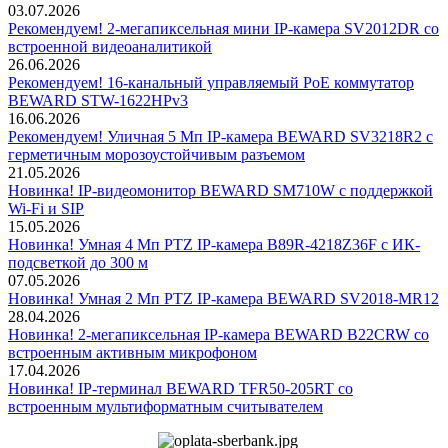
03.07.2026
Рекомендуем! 2-мегапиксельная мини IP-камера SV2012DR со
встроенной видеоаналитикой
26.06.2026
Рекомендуем! 16-канальный управляемый PoE коммутатор
BEWARD STW-1622HPv3
16.06.2026
Рекомендуем! Уличная 5 Мп IP-камера BEWARD SV3218R2 с
герметичным морозоустойчивым разъемом
21.05.2026
Новинка! IP-видеомонитор BEWARD SM710W с поддержкой
Wi-Fi и SIP
15.05.2026
Новинка! Умная 4 Мп PTZ IP-камера B89R-4218Z36F с ИК-
подсветкой до 300 м
07.05.2026
Новинка! Умная 2 Мп PTZ IP-камера BEWARD SV2018-MR12
28.04.2026
Новинка! 2-мегапиксельная IP-камера BEWARD B22CRW со
встроенным активным микрофоном
17.04.2026
Новинка! IP-терминал BEWARD TFR50-205RT со
встроенным мультиформатным считывателем