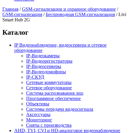
Главная
/
GSM-сигнализации и охранное оборудование
/
GSM-сигнализация
/
Беспроводная GSM-сигнализация
/
Livi
Smart Hub 2G
Каталог
IP Видеонаблюдение, видеосервера и сетевое
оборудование
IP-Видеокамеры
IP-Видеорегистраторы
IP-Видеосерверы
IP-Видеодомофоны
IP-СКУД
Сетевые коммутаторы
Сетевое оборудование
Система распознавания лиц
Программное обеспечение
Объективы
Системы передачи видеосигнала
Аксессуары
Мониторинг
Сняты с производства
AHD, TVI, CVI и HD-аналоговое видеонаблюдение