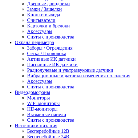
Дверные доводчики
Замки / Защелки
Кнопки выхода
Считыватели
Карточки и брелоки
Аксессуары
Сняты с производства
Охрана периметра
Заборы / Ограждения
Сетка / Проволока
Активные ИК датчики
Пассивные ИК датчики
Радиолучевые и ультразвуковые датчики
Вибрационные и датчики изменения положения
Аксессуары
Сняты с производства
Видеодомофоны
Мониторы
WiFi-мониторы
HD-мониторы
Вызывные панели
Сняты с производства
Источники питания
Бесперебойные 12В
Бесперебойные 24В