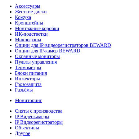
Аксессуары
Жесткие диски
Кожуха
Кронштейны
Монтажные коробки
ИК-подстветки
Микрофоны
Опции для IP-видеорегистраторов BEWARD
Опции для IP-камер BEWARD
Охранные мониторы
Пульты управления
Термометры
Блоки питания
Инжекторы
Грозозащита
Разъёмы
Мониторинг
Сняты с производства
IP Видеокамеры
IP Видеорегистраторы
Объективы
Другое