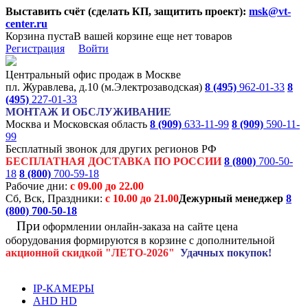
Выставить счёт (сделать КП, защитить проект):
msk@vt-
center.ru
Корзина пуста
В вашей корзине еще нет товаров
Регистрация
Войти
Центральный офис продаж в Москве
пл. Журавлева, д.10 (м.Электрозаводская)
8 (495)
962-01-33
8
(495)
227-01-33
МОНТАЖ И ОБСЛУЖИВАНИЕ
Москва и Московская область
8 (909)
633-11-99
8 (909)
590-11-
99
Бесплатный звонок для других регионов РФ
БЕСПЛАТНАЯ ДОСТАВКА ПО РОССИИ
8 (800)
700-50-
18
8 (800)
700-59-18
Рабочие дни:
с 09.00 до 22.00
Сб, Вск, Праздники:
с 10.00 до 21.00
Дежурный менеджер
8
(800)
700-50-18
При
оформлении онлайн-заказа на
сайте цена
оборудования формируются
в корзине с дополнительной
акционной
скидкой
"ЛЕТО-2026"
Удачных покупок!
IP-КАМЕРЫ
AHD HD