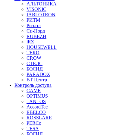
АЛЬТОНИКА
VISONIC
JABLOTRON
РИТМ
Риэлта
Си-Норд
RUBEZH
iRZ
HOUSEWELL
ТЕКО
CROW
СТЕЛС
БОЛИД
PARADOX
ВТ Центр
Контроль доступа
CAME
OPTIMUS
TANTOS
AccordTec
EBELCO
ROSSLARE
PERCo
TESA
БОЛИД