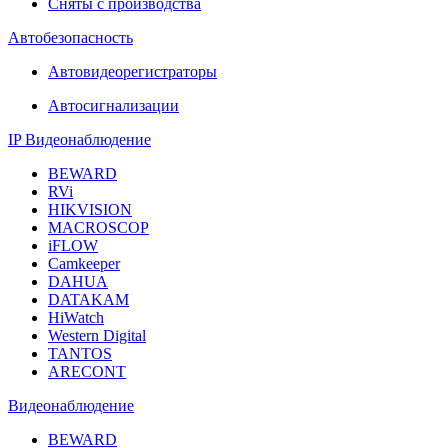
Сняты с производства
Автобезопасность
Автовидеорегистраторы
Автосигнализации
IP Видеонаблюдение
BEWARD
RVi
HIKVISION
MACROSCOP
iFLOW
Camkeeper
DAHUA
DATAKAM
HiWatch
Western Digital
TANTOS
ARECONT
Видеонаблюдение
BEWARD