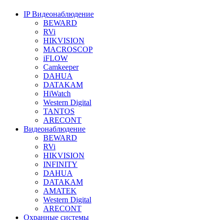
IP Видеонаблюдение
BEWARD
RVi
HIKVISION
MACROSCOP
iFLOW
Camkeeper
DAHUA
DATAKAM
HiWatch
Western Digital
TANTOS
ARECONT
Видеонаблюдение
BEWARD
RVi
HIKVISION
INFINITY
DAHUA
DATAKAM
AMATEK
Western Digital
ARECONT
Охранные системы