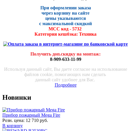
При оформлении заказа
через корзину на сайте
цены указываются
с максималь
ной скидко
й
МСС код - 5732
Категория кешбэка: Техника
Получить доп.скидку на монтаж
:
8-909-633-11-99
Используя данный сайт, Вы даете согласие на использование
файлов cookie, помогающих нам сделать
данный сайт удобнее для Вас.
Подробнее
Новинки
Прибор пожарный Mega Fire
Розн. цена:
12 710 руб.
В корзину