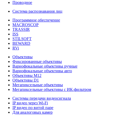
Проводное
Система распознавания лиц
Программное обеспечение
MACROSCOP
TRASSIR
ISS
STILSOFT
BEWARD
RVi
Объективы
Фиксированные объективы
Вариофокальные объективы ручные
Вариофокальные объективы авто
Объективы М12
Объективы D1
Мегапиксельные объективы
Мегапиксельные объективы с ИК-фильтром
Системы передачи видеосигнала
IP видео через Wi-Fi
IP видео по витой паре
Для аналоговых камер