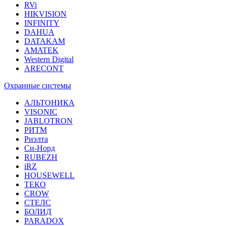
RVi
HIKVISION
INFINITY
DAHUA
DATAKAM
AMATEK
Western Digital
ARECONT
Охранные системы
АЛЬТОНИКА
VISONIC
JABLOTRON
РИТМ
Риэлта
Си-Норд
RUBEZH
iRZ
HOUSEWELL
ТЕКО
CROW
СТЕЛС
БОЛИД
PARADOX