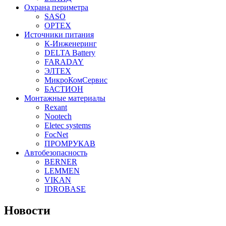
Охрана периметра
SASO
OPTEX
Источники питания
К-Инженеринг
DELTA Battery
FARADAY
ЭЛТЕХ
МикроКомСервис
БАСТИОН
Монтажные материалы
Rexant
Nootech
Eletec systems
FocNet
ПРОМРУКАВ
Автобезопасность
BERNER
LEMMEN
VIKAN
IDROBASE
Новости