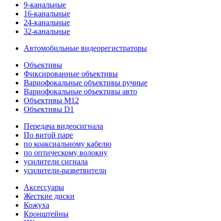
9-канальные
16-канальные
24-канальные
32-канальные
Автомобильные видеорегистраторы
Объективы
Фиксированные объективы
Вариофокальные объективы ручные
Вариофокальные объективы авто
Объективы M12
Объективы D1
Передача видеосигнала
По витой паре
по коаксиальному кабелю
по оптическому волокну
усилители сигнала
усилители-разветвители
Аксессуары
Жесткие диски
Кожуха
Кронштейны