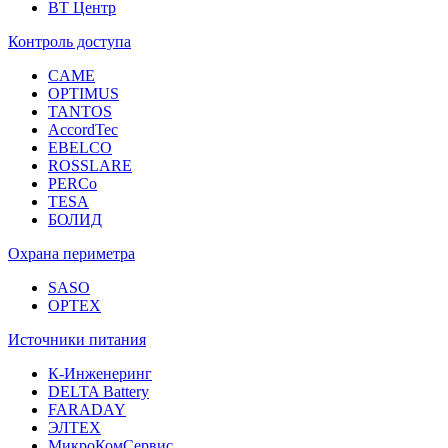
ВТ Центр
Контроль доступа
CAME
OPTIMUS
TANTOS
AccordTec
EBELCO
ROSSLARE
PERCo
TESA
БОЛИД
Охрана периметра
SASO
OPTEX
Источники питания
К-Инженеринг
DELTA Battery
FARADAY
ЭЛТЕХ
МикроКомСервис