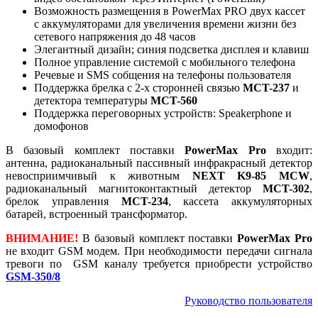
Возможность размещения в PowerMax PRO двух кассет
с аккумуляторами для увеличения времени жизни без
сетевого напряжения до 48 часов
Элегантный дизайн; синия подсветка дисплея и клавиш
Полное управление системой с мобильного телефона
Речевые и SMS собщения на телефоны пользователя
Поддержка брелка с 2-х сторонней связью
MCT-237
и
детектора температуры
MCT-560
Поддержка переговорных устройств: Speakerphone и
домофонов
В базовый комплект поставки
PowerMax Pro
входит:
антенна, радиоканальный пассивный инфракрасный детектор
невосприимчивый к животным
NEXT K9-85 MCW
,
радиоканальный магнитоконтактный детектор
MCT
-302
,
брелок управления
MCT-234
, кассета аккумуляторных
батарей, встроенный трансформатор.
ВНИМАНИЕ!
В базовый комплект поставки
PowerMax Pro
не входит GSM модем. При необходимости передачи сигнала
тревоги по GSM каналу требуется приобрести устройство
GSM-350/8
Руководство пользователя