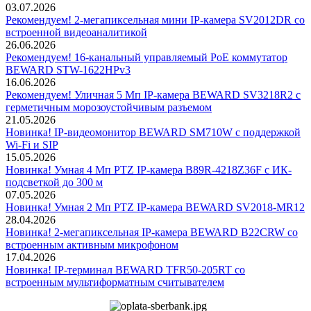
03.07.2026
Рекомендуем! 2-мегапиксельная мини IP-камера SV2012DR со
встроенной видеоаналитикой
26.06.2026
Рекомендуем! 16-канальный управляемый PoE коммутатор
BEWARD STW-1622HPv3
16.06.2026
Рекомендуем! Уличная 5 Мп IP-камера BEWARD SV3218R2 с
герметичным морозоустойчивым разъемом
21.05.2026
Новинка! IP-видеомонитор BEWARD SM710W с поддержкой
Wi-Fi и SIP
15.05.2026
Новинка! Умная 4 Мп PTZ IP-камера B89R-4218Z36F с ИК-
подсветкой до 300 м
07.05.2026
Новинка! Умная 2 Мп PTZ IP-камера BEWARD SV2018-MR12
28.04.2026
Новинка! 2-мегапиксельная IP-камера BEWARD B22CRW со
встроенным активным микрофоном
17.04.2026
Новинка! IP-терминал BEWARD TFR50-205RT со
встроенным мультиформатным считывателем