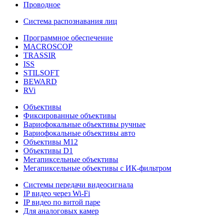
Проводное
Система распознавания лиц
Программное обеспечение
MACROSCOP
TRASSIR
ISS
STILSOFT
BEWARD
RVi
Объективы
Фиксированные объективы
Вариофокальные объективы ручные
Вариофокальные объективы авто
Объективы М12
Объективы D1
Мегапиксельные объективы
Мегапиксельные объективы с ИК-фильтром
Системы передачи видеосигнала
IP видео через Wi-Fi
IP видео по витой паре
Для аналоговых камер