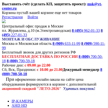
Выставить счёт (сделать КП, защитить проект):
msk@vt-
center.ru
Корзина пуста
В вашей корзине еще нет товаров
Регистрация
Войти
Центральный офис продаж в Москве
пл. Журавлева, д.10 (м.Электрозаводская)
8 (495)
962-01-33
8
(495)
227-01-33
МОНТАЖ И ОБСЛУЖИВАНИЕ
Москва и Московская область
8 (909)
633-11-99
8 (909)
590-11-
99
Бесплатный звонок для других регионов РФ
БЕСПЛАТНАЯ ДОСТАВКА ПО РОССИИ
8 (800)
700-50-
18
8 (800)
700-59-18
Рабочие дни:
с 09.00 до 22.00
Сб, Вск, Праздники:
с 10.00 до 21.00
Дежурный менеджер
8
(800)
700-50-18
При
оформлении онлайн-заказа на
сайте цена
оборудования формируются
в корзине с дополнительной
акционной
скидкой
"ЛЕТО-2026"
Удачных покупок!
IP-КАМЕРЫ
AHD HD