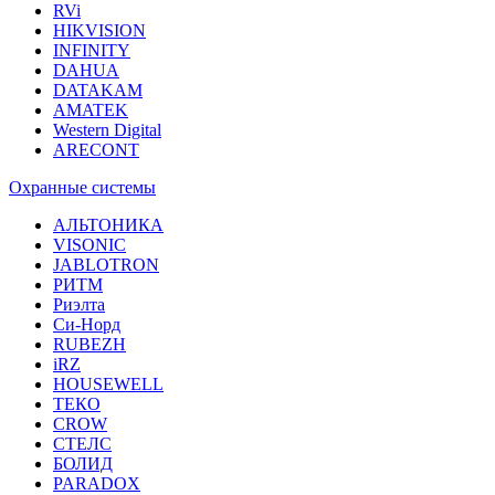
RVi
HIKVISION
INFINITY
DAHUA
DATAKAM
AMATEK
Western Digital
ARECONT
Охранные системы
АЛЬТОНИКА
VISONIC
JABLOTRON
РИТМ
Риэлта
Си-Норд
RUBEZH
iRZ
HOUSEWELL
ТЕКО
CROW
СТЕЛС
БОЛИД
PARADOX