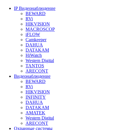
IP Видеонаблюдение
BEWARD
RVi
HIKVISION
MACROSCOP
iFLOW
Camkeeper
DAHUA
DATAKAM
HiWatch
Western Digital
TANTOS
ARECONT
Видеонаблюдение
BEWARD
RVi
HIKVISION
INFINITY
DAHUA
DATAKAM
AMATEK
Western Digital
ARECONT
Охранные системы