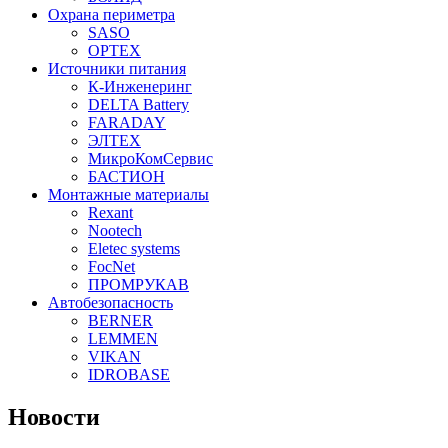
Охрана периметра
SASO
OPTEX
Источники питания
К-Инженеринг
DELTA Battery
FARADAY
ЭЛТЕХ
МикроКомСервис
БАСТИОН
Монтажные материалы
Rexant
Nootech
Eletec systems
FocNet
ПРОМРУКАВ
Автобезопасность
BERNER
LEMMEN
VIKAN
IDROBASE
Новости