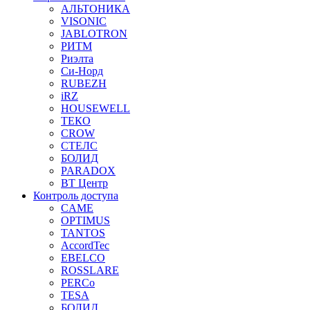
АЛЬТОНИКА
VISONIC
JABLOTRON
РИТМ
Риэлта
Си-Норд
RUBEZH
iRZ
HOUSEWELL
ТЕКО
CROW
СТЕЛС
БОЛИД
PARADOX
ВТ Центр
Контроль доступа
CAME
OPTIMUS
TANTOS
AccordTec
EBELCO
ROSSLARE
PERCo
TESA
БОЛИД