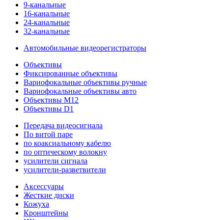
9-канальные
16-канальные
24-канальные
32-канальные
Автомобильные видеорегистраторы
Объективы
Фиксированные объективы
Вариофокальные объективы ручные
Вариофокальные объективы авто
Объективы M12
Объективы D1
Передача видеосигнала
По витой паре
по коаксиальному кабелю
по оптическому волокну
усилители сигнала
усилители-разветвители
Аксессуары
Жесткие диски
Кожуха
Кронштейны