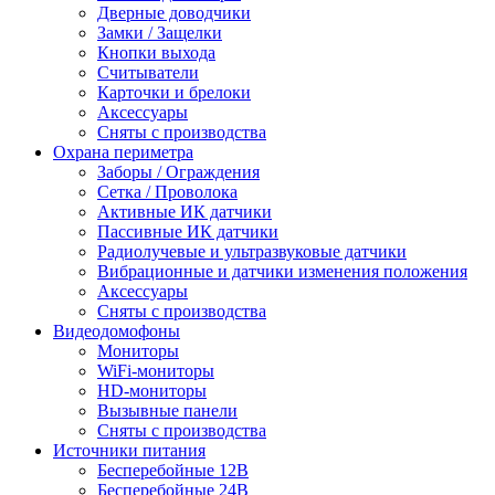
Дверные доводчики
Замки / Защелки
Кнопки выхода
Считыватели
Карточки и брелоки
Аксессуары
Сняты с производства
Охрана периметра
Заборы / Ограждения
Сетка / Проволока
Активные ИК датчики
Пассивные ИК датчики
Радиолучевые и ультразвуковые датчики
Вибрационные и датчики изменения положения
Аксессуары
Сняты с производства
Видеодомофоны
Мониторы
WiFi-мониторы
HD-мониторы
Вызывные панели
Сняты с производства
Источники питания
Бесперебойные 12В
Бесперебойные 24В