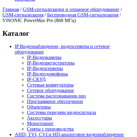
Главная
/
GSM-сигнализации и охранное оборудование
/
GSM-сигнализация
/
Беспроводная GSM-сигнализация
/
VISONIC PowerMax Pro (868 МГц)
Каталог
IP Видеонаблюдение, видеосервера и сетевое
оборудование
IP-Видеокамеры
IP-Видеорегистраторы
IP-Видеосерверы
IP-Видеодомофоны
IP-СКУД
Сетевые коммутаторы
Сетевое оборудование
Система распознавания лиц
Программное обеспечение
Объективы
Системы передачи видеосигнала
Аксессуары
Мониторинг
Сняты с производства
AHD, TVI, CVI и HD-аналоговое видеонаблюдение