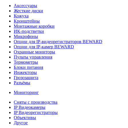
Аксессуары
Жесткие диски
Кожуха
Кронштейны
Монтажные коробки
ИК-подстветки
Микрофоны
Опции для IP-видеорегистраторов BEWARD
Опции для IP-камер BEWARD
Охранные мониторы
Пульты управления
Термометры
Блоки питания
Инжекторы
Грозозащита
Разъёмы
Мониторинг
Сняты с производства
IP Видеокамеры
IP Видеорегистраторы
Объективы
Другое