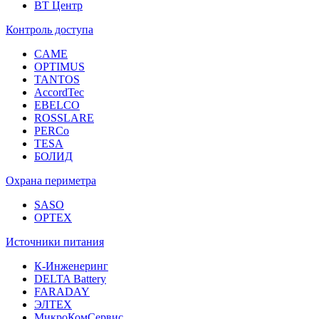
ВТ Центр
Контроль доступа
CAME
OPTIMUS
TANTOS
AccordTec
EBELCO
ROSSLARE
PERCo
TESA
БОЛИД
Охрана периметра
SASO
OPTEX
Источники питания
К-Инженеринг
DELTA Battery
FARADAY
ЭЛТЕХ
МикроКомСервис