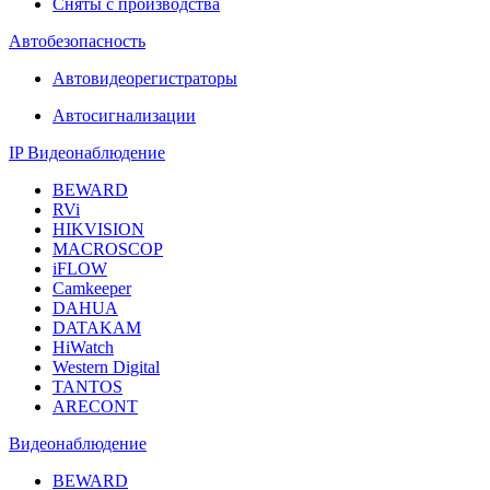
Сняты с производства
Автобезопасность
Автовидеорегистраторы
Автосигнализации
IP Видеонаблюдение
BEWARD
RVi
HIKVISION
MACROSCOP
iFLOW
Camkeeper
DAHUA
DATAKAM
HiWatch
Western Digital
TANTOS
ARECONT
Видеонаблюдение
BEWARD