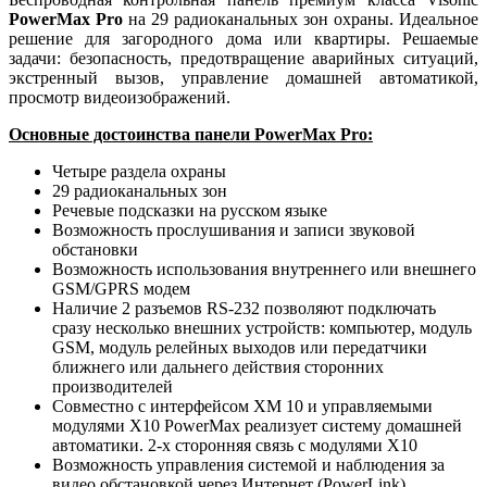
PowerMax Pro
на 29 радиоканальных зон охраны. Идеальное
решение для загородного дома или квартиры. Решаемые
задачи: безопасность, предотвращение аварийных ситуаций,
экстренный вызов, управление домашней автоматикой,
просмотр видеоизображений.
Основные достоинства панели PowerMax Pro:
Четыре раздела охраны
29 радиоканальных зон
Речевые подсказки на русском языке
Возможность прослушивания и записи звуковой
обстановки
Возможность использования внутреннего или внешнего
GSM/GPRS модем
Наличие 2 разъемов RS-232 позволяют подключать
сразу несколько внешних устройств: компьютер, модуль
GSM, модуль релейных выходов или передатчики
ближнего или дальнего действия сторонних
производителей
Совместно с интерфейсом ХМ 10 и управляемыми
модулями Х10 PowerMax реализует систему домашней
автоматики. 2-х сторонняя связь с модулями Х10
Возможность управления системой и наблюдения за
видео обстановкой через Интернет (PowerLink)