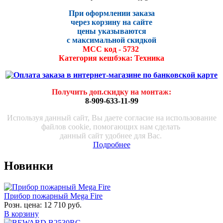
При оформлении заказа
через корзину на сайте
цены указываются
с максималь
ной скидко
й
МСС код - 5732
Категория кешбэка: Техника
Получить доп.скидку на монтаж
:
8-909-633-11-99
Используя данный сайт, Вы даете согласие на использование
файлов cookie, помогающих нам сделать
данный сайт удобнее для Вас.
Подробнее
Новинки
Прибор пожарный Mega Fire
Розн. цена:
12 710 руб.
В корзину