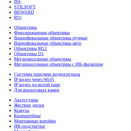
ISS
STILSOFT
BEWARD
RVi
Объективы
Фиксированные объективы
Вариофокальные объективы ручные
Вариофокальные объективы авто
Объективы М12
Объективы D1
Мегапиксельные объективы
Мегапиксельные объективы с ИК-фильтром
Системы передачи видеосигнала
IP видео через Wi-Fi
IP видео по витой паре
Для аналоговых камер
Аксессуары
Жесткие диски
Кожуха
Кронштейны
Монтажные коробки
ИК-подстветки