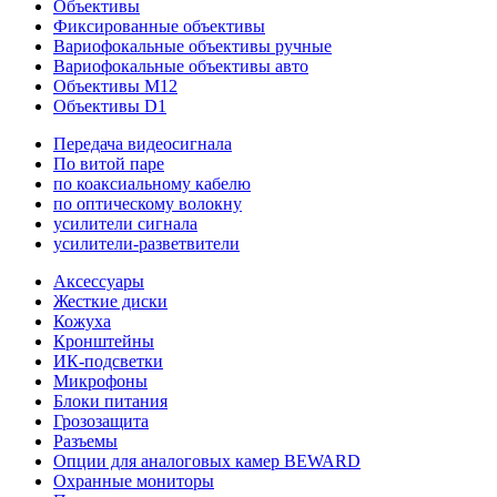
Объективы
Фиксированные объективы
Вариофокальные объективы ручные
Вариофокальные объективы авто
Объективы M12
Объективы D1
Передача видеосигнала
По витой паре
по коаксиальному кабелю
по оптическому волокну
усилители сигнала
усилители-разветвители
Аксессуары
Жесткие диски
Кожуха
Кронштейны
ИК-подсветки
Микрофоны
Блоки питания
Грозозащита
Разъемы
Опции для аналоговых камер BEWARD
Охранные мониторы