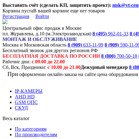
Выставить счёт (сделать КП, защитить проект):
msk@vt-cent
Корзина пуста
В вашей корзине еще нет товаров
Регистрация
Войти
Центральный офис продаж в Москве
пл. Журавлева, д.10 (м.Электрозаводская)
8 (495)
962-01-33
8 (4
МОНТАЖ И ОБСЛУЖИВАНИЕ
Москва и Московская область
8 (909)
633-11-99
8 (909)
590-11-9
Бесплатный звонок для других регионов РФ
БЕСПЛАТНАЯ ДОСТАВКА ПО РОССИИ
8 (800)
700-50-18
Рабочие дни:
с 09.00 до 22.00
Сб, Вск, Праздники:
с 10.00 до 21.00
Дежурный менеджер
8 (8
При
оформлении онлайн-заказа на
сайте цена оборудовани
IP-КАМЕРЫ
AHD HD
GSM ОПС
СКУД
Весь каталог
По категориям
По производителям