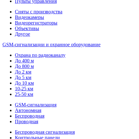
Пульты управления
Сняты с производства
Видеокамеры
Видеорегистраторы
Объективы
Другое
GSM-сигнализации и охранное оборудование
Охрана по радиоканалу
До 400 м
До 800 м
До 2 км
До 5 км
До 10 км
10-25 км
25-50 км
GSM-сигнализация
Автономная
Беспроводная
Проводная
Беспроводная сигнализация
Контрольные панели