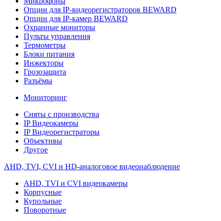
Микрофоны
Опции для IP-видеорегистраторов BEWARD
Опции для IP-камер BEWARD
Охранные мониторы
Пульты управления
Термометры
Блоки питания
Инжекторы
Грозозащита
Разъёмы
Мониторинг
Сняты с производства
IP Видеокамеры
IP Видеорегистраторы
Объективы
Другое
AHD, TVI, CVI и HD-аналоговое видеонаблюдение
AHD, TVI и CVI видеокамеры
Корпусные
Купольные
Поворотные