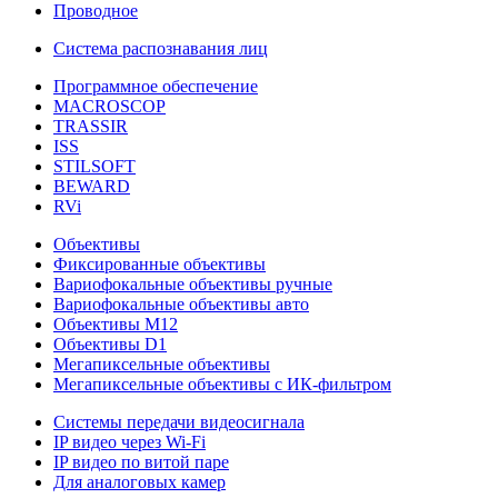
Проводное
Система распознавания лиц
Программное обеспечение
MACROSCOP
TRASSIR
ISS
STILSOFT
BEWARD
RVi
Объективы
Фиксированные объективы
Вариофокальные объективы ручные
Вариофокальные объективы авто
Объективы М12
Объективы D1
Мегапиксельные объективы
Мегапиксельные объективы с ИК-фильтром
Системы передачи видеосигнала
IP видео через Wi-Fi
IP видео по витой паре
Для аналоговых камер