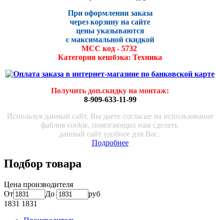
При оформлении заказа
через корзину на сайте
цены указываются
с максималь
ной скидко
й
МСС код - 5732
Категория кешбэка: Техника
Получить доп.скидку на монтаж
:
8-909-633-11-99
Используя данный сайт, Вы даете согласие на использование
файлов cookie, помогающих нам сделать
данный сайт удобнее для Вас.
Подробнее
Подбор товара
Цена производителя
От
До
руб
1831
1831