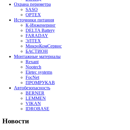
Охрана периметра
SASO
OPTEX
Источники питания
К-Инженеринг
DELTA Battery
FARADAY
ЭЛТЕХ
МикроКомСервис
БАСТИОН
Монтажные материалы
Rexant
Nootech
Eletec systems
FocNet
ПРОМРУКАВ
Автобезопасность
BERNER
LEMMEN
VIKAN
IDROBASE
Новости