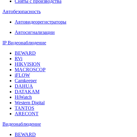
Сняты с производства
Автобезопасность
Автовидеорегистраторы
Автосигнализации
IP Видеонаблюдение
BEWARD
RVi
HIKVISION
MACROSCOP
iFLOW
Camkeeper
DAHUA
DATAKAM
HiWatch
Western Digital
TANTOS
ARECONT
Видеонаблюдение
BEWARD