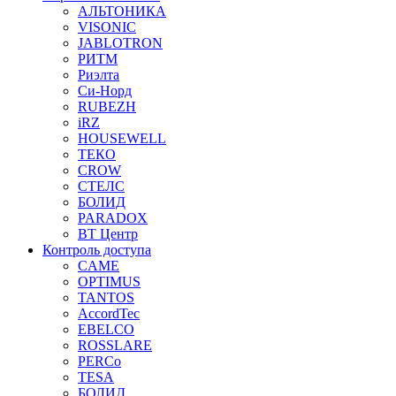
АЛЬТОНИКА
VISONIC
JABLOTRON
РИТМ
Риэлта
Си-Норд
RUBEZH
iRZ
HOUSEWELL
ТЕКО
CROW
СТЕЛС
БОЛИД
PARADOX
ВТ Центр
Контроль доступа
CAME
OPTIMUS
TANTOS
AccordTec
EBELCO
ROSSLARE
PERCo
TESA
БОЛИД