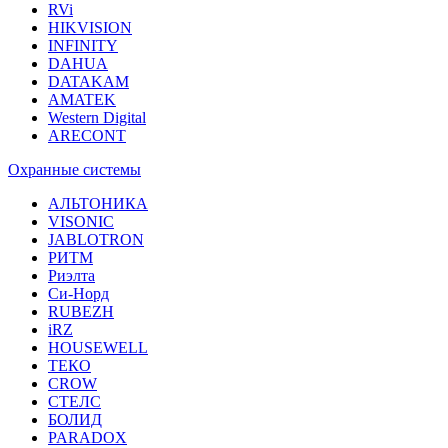
RVi
HIKVISION
INFINITY
DAHUA
DATAKAM
AMATEK
Western Digital
ARECONT
Охранные системы
АЛЬТОНИКА
VISONIC
JABLOTRON
РИТМ
Риэлта
Си-Норд
RUBEZH
iRZ
HOUSEWELL
ТЕКО
CROW
СТЕЛС
БОЛИД
PARADOX