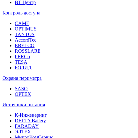
ВТ Центр
Контроль доступа
CAME
OPTIMUS
TANTOS
AccordTec
EBELCO
ROSSLARE
PERCo
TESA
БОЛИД
Охрана периметра
SASO
OPTEX
Источники питания
К-Инженеринг
DELTA Battery
FARADAY
ЭЛТЕХ
МикроКомСервис