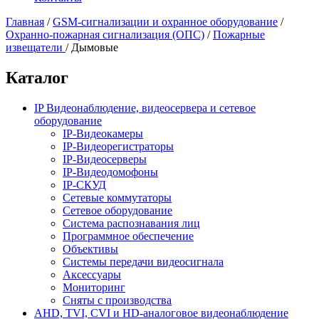
Главная
/
GSM-сигнализации и охранное оборудование
/
Охранно-пожарная сигнализация (ОПС)
/
Пожарные
извещатели
/
Дымовые
Каталог
IP Видеонаблюдение, видеосервера и сетевое
оборудование
IP-Видеокамеры
IP-Видеорегистраторы
IP-Видеосерверы
IP-Видеодомофоны
IP-СКУД
Сетевые коммутаторы
Сетевое оборудование
Система распознавания лиц
Программное обеспечение
Объективы
Системы передачи видеосигнала
Аксессуары
Мониторинг
Сняты с производства
AHD, TVI, CVI и HD-аналоговое видеонаблюдение