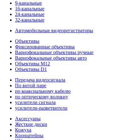
9-канальные
16-канальные
24-канальные
32-канальные
Автомобильные видеорегистраторы
Объективы
Фиксированные объективы
Вариофокальные объективы ручные
Вариофокальные объективы авто
Объективы M12
Объективы D1
Передача видеосигнала
По витой паре
по коаксиальному кабелю
по оптическому волокну
усилители сигнала
усилители-разветвители
Аксессуары
Жесткие диски
Кожуха
Кронштейны