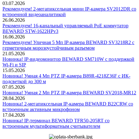
03.07.2026
Рекомендуем! 2-мегапиксельная мини IP-камера SV2012DR со
встроенной видеоаналитикой
26.06.2026
Рекомендуем! 16-канальный управляемый PoE коммутатор
BEWARD STW-1622HPv3
16.06.2026
Рекомендуем! Уличная 5 Мп IP-камера BEWARD SV3218R2 с
герметичным морозоустойчивым разъемом
21.05.2026
Новинка! IP-видеомонитор BEWARD SM710W с поддержкой
Wi-Fi и SIP
15.05.2026
Новинка! Умная 4 Мп PTZ IP-камера B89R-4218Z36F с ИК-
подсветкой до 300 м
07.05.2026
Новинка! Умная 2 Мп PTZ IP-камера BEWARD SV2018-MR12
28.04.2026
Новинка! 2-мегапиксельная IP-камера BEWARD B22CRW со
встроенным активным микрофоном
17.04.2026
Новинка! IP-терминал BEWARD TFR50-205RT со
встроенным мультиформатным считывателем