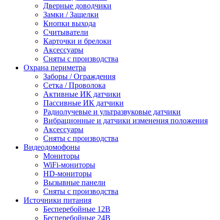
Дверные доводчики
Замки / Защелки
Кнопки выхода
Считыватели
Карточки и брелоки
Аксессуары
Сняты с производства
Охрана периметра
Заборы / Ограждения
Сетка / Проволока
Активные ИК датчики
Пассивные ИК датчики
Радиолучевые и ультразвуковые датчики
Вибрационные и датчики изменения положения
Аксессуары
Сняты с производства
Видеодомофоны
Мониторы
WiFi-мониторы
HD-мониторы
Вызывные панели
Сняты с производства
Источники питания
Бесперебойные 12В
Бесперебойные 24В