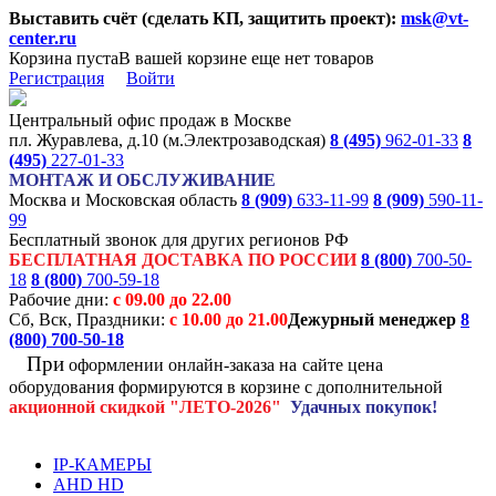
Выставить счёт (сделать КП, защитить проект):
msk@vt-
center.ru
Корзина пуста
В вашей корзине еще нет товаров
Регистрация
Войти
Центральный офис продаж в Москве
пл. Журавлева, д.10 (м.Электрозаводская)
8 (495)
962-01-33
8
(495)
227-01-33
МОНТАЖ И ОБСЛУЖИВАНИЕ
Москва и Московская область
8 (909)
633-11-99
8 (909)
590-11-
99
Бесплатный звонок для других регионов РФ
БЕСПЛАТНАЯ ДОСТАВКА ПО РОССИИ
8 (800)
700-50-
18
8 (800)
700-59-18
Рабочие дни:
с 09.00 до 22.00
Сб, Вск, Праздники:
с 10.00 до 21.00
Дежурный менеджер
8
(800)
700-50-18
При
оформлении онлайн-заказа на
сайте цена
оборудования формируются
в корзине с дополнительной
акционной
скидкой
"ЛЕТО-2026"
Удачных покупок!
IP-КАМЕРЫ
AHD HD