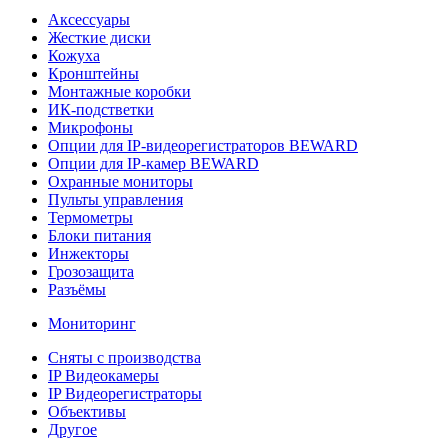
Аксессуары
Жесткие диски
Кожуха
Кронштейны
Монтажные коробки
ИК-подстветки
Микрофоны
Опции для IP-видеорегистраторов BEWARD
Опции для IP-камер BEWARD
Охранные мониторы
Пульты управления
Термометры
Блоки питания
Инжекторы
Грозозащита
Разъёмы
Мониторинг
Сняты с производства
IP Видеокамеры
IP Видеорегистраторы
Объективы
Другое