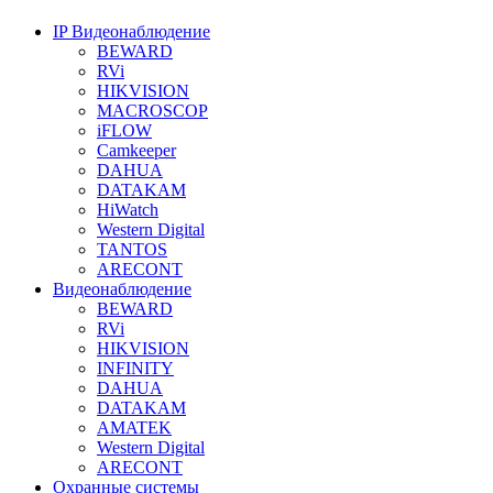
IP Видеонаблюдение
BEWARD
RVi
HIKVISION
MACROSCOP
iFLOW
Camkeeper
DAHUA
DATAKAM
HiWatch
Western Digital
TANTOS
ARECONT
Видеонаблюдение
BEWARD
RVi
HIKVISION
INFINITY
DAHUA
DATAKAM
AMATEK
Western Digital
ARECONT
Охранные системы