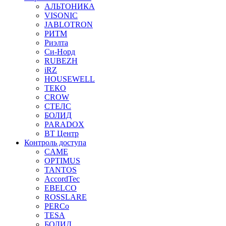
АЛЬТОНИКА
VISONIC
JABLOTRON
РИТМ
Риэлта
Си-Норд
RUBEZH
iRZ
HOUSEWELL
ТЕКО
CROW
СТЕЛС
БОЛИД
PARADOX
ВТ Центр
Контроль доступа
CAME
OPTIMUS
TANTOS
AccordTec
EBELCO
ROSSLARE
PERCo
TESA
БОЛИД