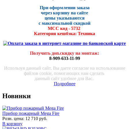
При оформлении заказа
через корзину на сайте
цены указываются
с максималь
ной скидко
й
МСС код - 5732
Категория кешбэка: Техника
Получить доп.скидку на монтаж
:
8-909-633-11-99
Используя данный сайт, Вы даете согласие на использование
файлов cookie, помогающих нам сделать
данный сайт удобнее для Вас.
Подробнее
Новинки
Прибор пожарный Mega Fire
Розн. цена:
12 710 руб.
В корзину