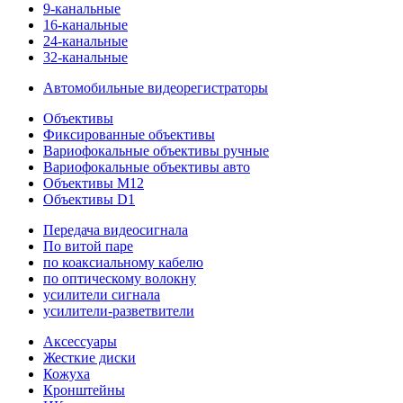
9-канальные
16-канальные
24-канальные
32-канальные
Автомобильные видеорегистраторы
Объективы
Фиксированные объективы
Вариофокальные объективы ручные
Вариофокальные объективы авто
Объективы M12
Объективы D1
Передача видеосигнала
По витой паре
по коаксиальному кабелю
по оптическому волокну
усилители сигнала
усилители-разветвители
Аксессуары
Жесткие диски
Кожуха
Кронштейны