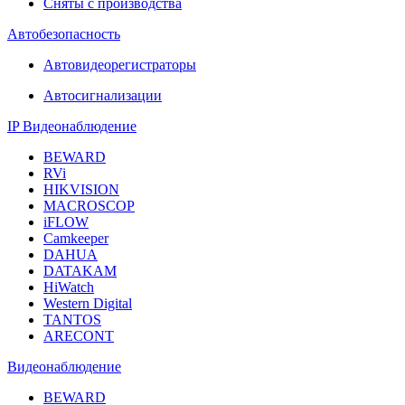
Сняты с производства
Автобезопасность
Автовидеорегистраторы
Автосигнализации
IP Видеонаблюдение
BEWARD
RVi
HIKVISION
MACROSCOP
iFLOW
Camkeeper
DAHUA
DATAKAM
HiWatch
Western Digital
TANTOS
ARECONT
Видеонаблюдение
BEWARD