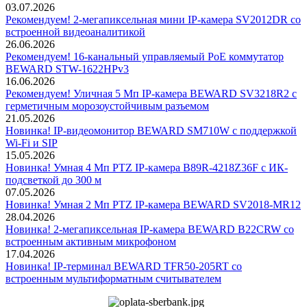
03.07.2026
Рекомендуем! 2-мегапиксельная мини IP-камера SV2012DR со
встроенной видеоаналитикой
26.06.2026
Рекомендуем! 16-канальный управляемый PoE коммутатор
BEWARD STW-1622HPv3
16.06.2026
Рекомендуем! Уличная 5 Мп IP-камера BEWARD SV3218R2 с
герметичным морозоустойчивым разъемом
21.05.2026
Новинка! IP-видеомонитор BEWARD SM710W с поддержкой
Wi-Fi и SIP
15.05.2026
Новинка! Умная 4 Мп PTZ IP-камера B89R-4218Z36F с ИК-
подсветкой до 300 м
07.05.2026
Новинка! Умная 2 Мп PTZ IP-камера BEWARD SV2018-MR12
28.04.2026
Новинка! 2-мегапиксельная IP-камера BEWARD B22CRW со
встроенным активным микрофоном
17.04.2026
Новинка! IP-терминал BEWARD TFR50-205RT со
встроенным мультиформатным считывателем