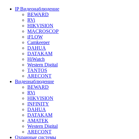
IP Видеонаблюдение
BEWARD
RVi
HIKVISION
MACROSCOP
iFLOW
Camkeeper
DAHUA
DATAKAM
HiWatch
Western Digital
TANTOS
ARECONT
Видеонаблюдение
BEWARD
RVi
HIKVISION
INFINITY
DAHUA
DATAKAM
AMATEK
Western Digital
ARECONT
Охранные системы