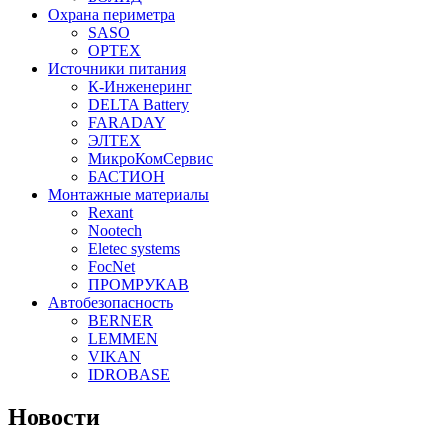
Охрана периметра
SASO
OPTEX
Источники питания
К-Инженеринг
DELTA Battery
FARADAY
ЭЛТЕХ
МикроКомСервис
БАСТИОН
Монтажные материалы
Rexant
Nootech
Eletec systems
FocNet
ПРОМРУКАВ
Автобезопасность
BERNER
LEMMEN
VIKAN
IDROBASE
Новости