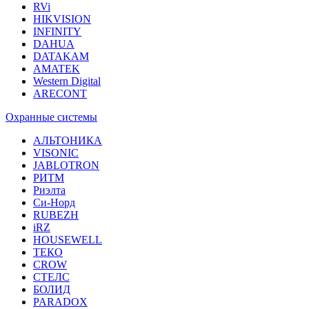
RVi
HIKVISION
INFINITY
DAHUA
DATAKAM
AMATEK
Western Digital
ARECONT
Охранные системы
АЛЬТОНИКА
VISONIC
JABLOTRON
РИТМ
Риэлта
Си-Норд
RUBEZH
iRZ
HOUSEWELL
ТЕКО
CROW
СТЕЛС
БОЛИД
PARADOX