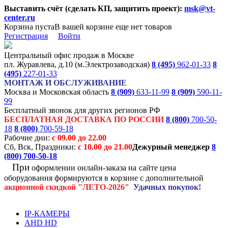
Выставить счёт (сделать КП, защитить проект):
msk@vt-
center.ru
Корзина пуста
В вашей корзине еще нет товаров
Регистрация
Войти
Центральный офис продаж в Москве
пл. Журавлева, д.10 (м.Электрозаводская)
8 (495)
962-01-33
8
(495)
227-01-33
МОНТАЖ И ОБСЛУЖИВАНИЕ
Москва и Московская область
8 (909)
633-11-99
8 (909)
590-11-
99
Бесплатный звонок для других регионов РФ
БЕСПЛАТНАЯ ДОСТАВКА ПО РОССИИ
8 (800)
700-50-
18
8 (800)
700-59-18
Рабочие дни:
с 09.00 до 22.00
Сб, Вск, Праздники:
с 10.00 до 21.00
Дежурный менеджер
8
(800)
700-50-18
При
оформлении онлайн-заказа на
сайте цена
оборудования формируются
в корзине с дополнительной
акционной
скидкой
"ЛЕТО-2026"
Удачных покупок!
IP-КАМЕРЫ
AHD HD