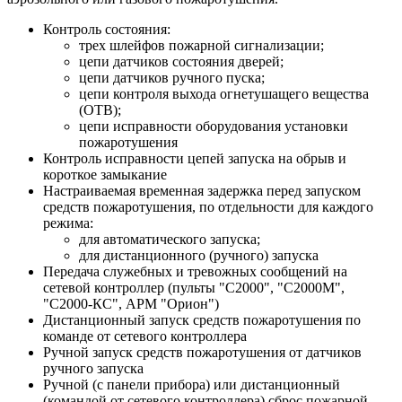
Контроль состояния:
трех шлейфов пожарной сигнализации;
цепи датчиков состояния дверей;
цепи датчиков ручного пуска;
цепи контроля выхода огнетушащего вещества
(ОТВ);
цепи исправности оборудования установки
пожаротушения
Контроль исправности цепей запуска на обрыв и
короткое замыкание
Настраиваемая временная задержка перед запуском
средств пожаротушения, по отдельности для каждого
режима:
для автоматического запуска;
для дистанционного (ручного) запуска
Передача служебных и тревожных сообщений на
сетевой контроллер (пульты "С2000", "С2000М",
"С2000-КС", АРМ "Орион")
Дистанционный запуск средств пожаротушения по
команде от сетевого контроллера
Ручной запуск средств пожаротушения от датчиков
ручного запуска
Ручной (с панели прибора) или дистанционный
(командой от сетевого контроллера) сброс пожарной