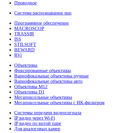
Проводное
Система распознавания лиц
Программное обеспечение
MACROSCOP
TRASSIR
ISS
STILSOFT
BEWARD
RVi
Объективы
Фиксированные объективы
Вариофокальные объективы ручные
Вариофокальные объективы авто
Объективы М12
Объективы D1
Мегапиксельные объективы
Мегапиксельные объективы с ИК-фильтром
Системы передачи видеосигнала
IP видео через Wi-Fi
IP видео по витой паре
Для аналоговых камер