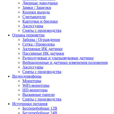
Дверные доводчики
Замки / Защелки
Кнопки выхода
Считыватели
Карточки и брелоки
Аксессуары
Сняты с производства
Охрана периметра
Заборы / Ограждения
Сетка / Проволока
Активные ИК датчики
Пассивные ИК датчики
Радиолучевые и ультразвуковые датчики
Вибрационные и датчики изменения положения
Аксессуары
Сняты с производства
Видеодомофоны
Мониторы
WiFi-мониторы
HD-мониторы
Вызывные панели
Сняты с производства
Источники питания
Бесперебойные 12В
Бесперебойные 24В