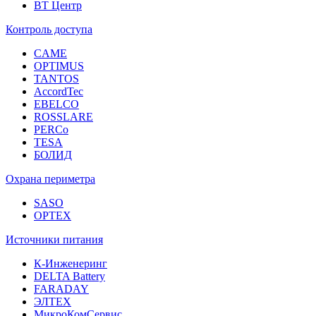
ВТ Центр
Контроль доступа
CAME
OPTIMUS
TANTOS
AccordTec
EBELCO
ROSSLARE
PERCo
TESA
БОЛИД
Охрана периметра
SASO
OPTEX
Источники питания
К-Инженеринг
DELTA Battery
FARADAY
ЭЛТЕХ
МикроКомСервис