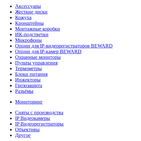
Аксессуары
Жесткие диски
Кожуха
Кронштейны
Монтажные коробки
ИК-подстветки
Микрофоны
Опции для IP-видеорегистраторов BEWARD
Опции для IP-камер BEWARD
Охранные мониторы
Пульты управления
Термометры
Блоки питания
Инжекторы
Грозозащита
Разъёмы
Мониторинг
Сняты с производства
IP Видеокамеры
IP Видеорегистраторы
Объективы
Другое