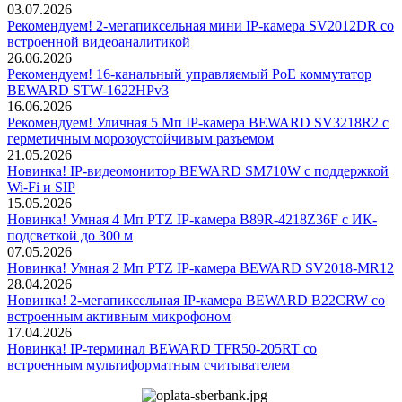
03.07.2026
Рекомендуем! 2-мегапиксельная мини IP-камера SV2012DR со
встроенной видеоаналитикой
26.06.2026
Рекомендуем! 16-канальный управляемый PoE коммутатор
BEWARD STW-1622HPv3
16.06.2026
Рекомендуем! Уличная 5 Мп IP-камера BEWARD SV3218R2 с
герметичным морозоустойчивым разъемом
21.05.2026
Новинка! IP-видеомонитор BEWARD SM710W с поддержкой
Wi-Fi и SIP
15.05.2026
Новинка! Умная 4 Мп PTZ IP-камера B89R-4218Z36F с ИК-
подсветкой до 300 м
07.05.2026
Новинка! Умная 2 Мп PTZ IP-камера BEWARD SV2018-MR12
28.04.2026
Новинка! 2-мегапиксельная IP-камера BEWARD B22CRW со
встроенным активным микрофоном
17.04.2026
Новинка! IP-терминал BEWARD TFR50-205RT со
встроенным мультиформатным считывателем