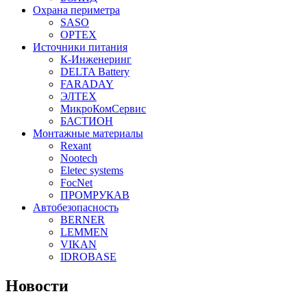
Охрана периметра
SASO
OPTEX
Источники питания
К-Инженеринг
DELTA Battery
FARADAY
ЭЛТЕХ
МикроКомСервис
БАСТИОН
Монтажные материалы
Rexant
Nootech
Eletec systems
FocNet
ПРОМРУКАВ
Автобезопасность
BERNER
LEMMEN
VIKAN
IDROBASE
Новости