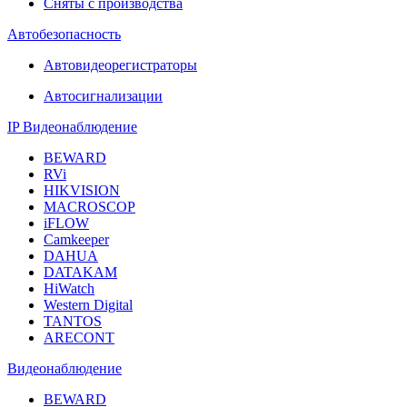
Сняты с производства
Автобезопасность
Автовидеорегистраторы
Автосигнализации
IP Видеонаблюдение
BEWARD
RVi
HIKVISION
MACROSCOP
iFLOW
Camkeeper
DAHUA
DATAKAM
HiWatch
Western Digital
TANTOS
ARECONT
Видеонаблюдение
BEWARD