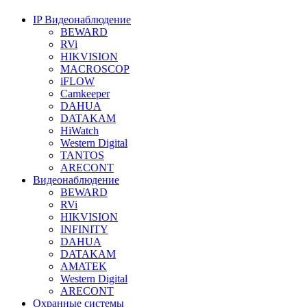
IP Видеонаблюдение
BEWARD
RVi
HIKVISION
MACROSCOP
iFLOW
Camkeeper
DAHUA
DATAKAM
HiWatch
Western Digital
TANTOS
ARECONT
Видеонаблюдение
BEWARD
RVi
HIKVISION
INFINITY
DAHUA
DATAKAM
AMATEK
Western Digital
ARECONT
Охранные системы