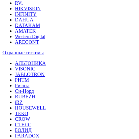
RVi
HIKVISION
INFINITY
DAHUA
DATAKAM
AMATEK
Western Digital
ARECONT
Охранные системы
АЛЬТОНИКА
VISONIC
JABLOTRON
РИТМ
Риэлта
Си-Норд
RUBEZH
iRZ
HOUSEWELL
ТЕКО
CROW
СТЕЛС
БОЛИД
PARADOX