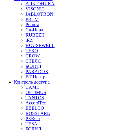
АЛЬТОНИКА
VISONIC
JABLOTRON
РИТМ
Риэлта
Си-Норд
RUBEZH
iRZ
HOUSEWELL
ТЕКО
CROW
СТЕЛС
БОЛИД
PARADOX
ВТ Центр
Контроль доступа
CAME
OPTIMUS
TANTOS
AccordTec
EBELCO
ROSSLARE
PERCo
TESA
БОЛИД