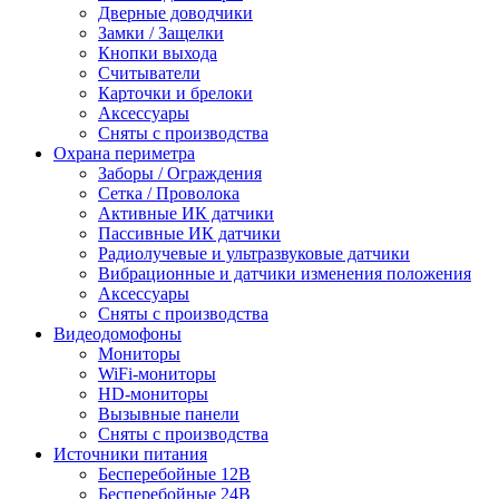
Дверные доводчики
Замки / Защелки
Кнопки выхода
Считыватели
Карточки и брелоки
Аксессуары
Сняты с производства
Охрана периметра
Заборы / Ограждения
Сетка / Проволока
Активные ИК датчики
Пассивные ИК датчики
Радиолучевые и ультразвуковые датчики
Вибрационные и датчики изменения положения
Аксессуары
Сняты с производства
Видеодомофоны
Мониторы
WiFi-мониторы
HD-мониторы
Вызывные панели
Сняты с производства
Источники питания
Бесперебойные 12В
Бесперебойные 24В