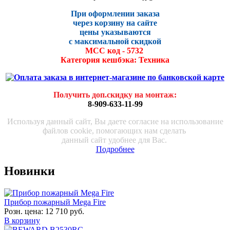
При оформлении заказа
через корзину на сайте
цены указываются
с максималь
ной скидко
й
МСС код - 5732
Категория кешбэка: Техника
Получить доп.скидку на монтаж
:
8-909-633-11-99
Используя данный сайт, Вы даете согласие на использование
файлов cookie, помогающих нам сделать
данный сайт удобнее для Вас.
Подробнее
Новинки
Прибор пожарный Mega Fire
Розн. цена:
12 710 руб.
В корзину