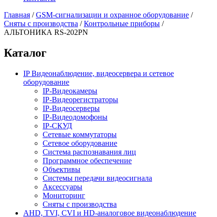
Главная
/
GSM-сигнализации и охранное оборудование
/
Сняты с производства
/
Контрольные приборы
/
АЛЬТОНИКА RS-202PN
Каталог
IP Видеонаблюдение, видеосервера и сетевое
оборудование
IP-Видеокамеры
IP-Видеорегистраторы
IP-Видеосерверы
IP-Видеодомофоны
IP-СКУД
Сетевые коммутаторы
Сетевое оборудование
Система распознавания лиц
Программное обеспечение
Объективы
Системы передачи видеосигнала
Аксессуары
Мониторинг
Сняты с производства
AHD, TVI, CVI и HD-аналоговое видеонаблюдение