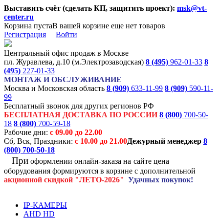
Выставить счёт (сделать КП, защитить проект):
msk@vt-
center.ru
Корзина пуста
В вашей корзине еще нет товаров
Регистрация
Войти
Центральный офис продаж в Москве
пл. Журавлева, д.10 (м.Электрозаводская)
8 (495)
962-01-33
8
(495)
227-01-33
МОНТАЖ И ОБСЛУЖИВАНИЕ
Москва и Московская область
8 (909)
633-11-99
8 (909)
590-11-
99
Бесплатный звонок для других регионов РФ
БЕСПЛАТНАЯ ДОСТАВКА ПО РОССИИ
8 (800)
700-50-
18
8 (800)
700-59-18
Рабочие дни:
с 09.00 до 22.00
Сб, Вск, Праздники:
с 10.00 до 21.00
Дежурный менеджер
8
(800)
700-50-18
При
оформлении онлайн-заказа на
сайте цена
оборудования формируются
в корзине с дополнительной
акционной
скидкой
"ЛЕТО-2026"
Удачных покупок!
IP-КАМЕРЫ
AHD HD