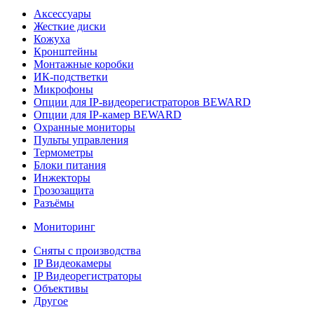
Аксессуары
Жесткие диски
Кожуха
Кронштейны
Монтажные коробки
ИК-подстветки
Микрофоны
Опции для IP-видеорегистраторов BEWARD
Опции для IP-камер BEWARD
Охранные мониторы
Пульты управления
Термометры
Блоки питания
Инжекторы
Грозозащита
Разъёмы
Мониторинг
Сняты с производства
IP Видеокамеры
IP Видеорегистраторы
Объективы
Другое