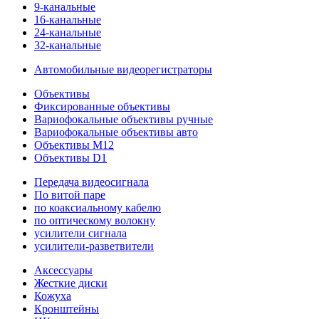
9-канальные
16-канальные
24-канальные
32-канальные
Автомобильные видеорегистраторы
Объективы
Фиксированные объективы
Вариофокальные объективы ручные
Вариофокальные объективы авто
Объективы M12
Объективы D1
Передача видеосигнала
По витой паре
по коаксиальному кабелю
по оптическому волокну
усилители сигнала
усилители-разветвители
Аксессуары
Жесткие диски
Кожуха
Кронштейны