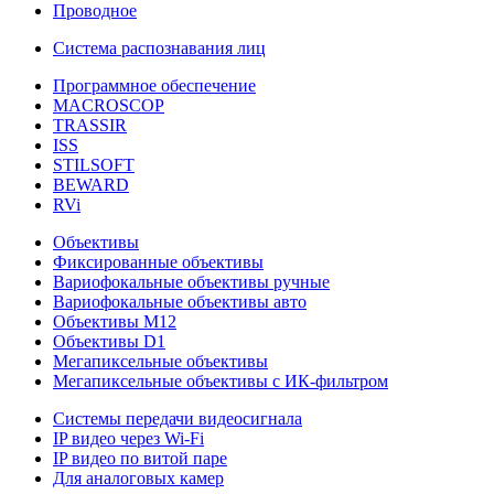
Проводное
Система распознавания лиц
Программное обеспечение
MACROSCOP
TRASSIR
ISS
STILSOFT
BEWARD
RVi
Объективы
Фиксированные объективы
Вариофокальные объективы ручные
Вариофокальные объективы авто
Объективы М12
Объективы D1
Мегапиксельные объективы
Мегапиксельные объективы с ИК-фильтром
Системы передачи видеосигнала
IP видео через Wi-Fi
IP видео по витой паре
Для аналоговых камер