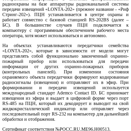
радиоохраны на базе аппаратуры радиоканальной системы
передачи извещений «LONTA-202» (прежнее название - «Риф
Стринг-202»). ПЦН устанавливается в центре охраны и
работает совместно с базовой станцией RS-202BS (далее –
БС). В большинстве случаев ПЦН подключается к
компьютеру с программным обеспечением рабочего места
оператора, хотя может использоваться и автономно.
На объектах устанавливаются передатчики семейства
«LONTA-202», которые в зависимости от модели могут
представлять собой функционально законченный охранно-
пожарный прибор или использоваться для передачи
информации от других охранно-пожарных приборов
(контрольных панелей). При изменении состояния
охраняемого объекта передатчики формируют кодированные
радиосигналы (извещения) и отправляют их в эфир. При
формировании и передачи извещений используется
международный стандарт Ademco Contact ID. БС принимает
извещения из эфира и выдает в цифровой форме через порт
RS-485 на ПЦН, который их декодирует и выводит на свой
жидкокристаллический индикатор или отправляет через
последовательный порт RS-232 на компьютер для дальнейшей
обработки и отображения.
Сертификат соответствия №POCC.RU.ME96.H00513.