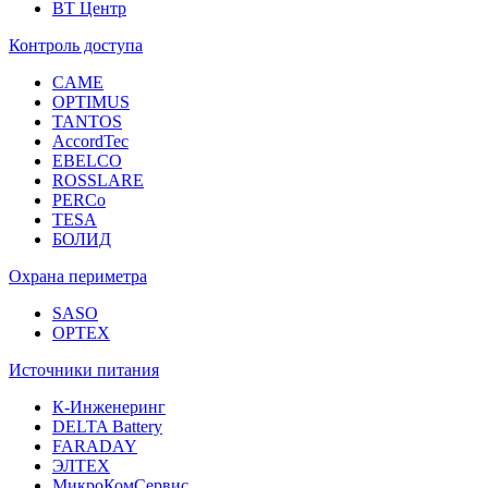
ВТ Центр
Контроль доступа
CAME
OPTIMUS
TANTOS
AccordTec
EBELCO
ROSSLARE
PERCo
TESA
БОЛИД
Охрана периметра
SASO
OPTEX
Источники питания
К-Инженеринг
DELTA Battery
FARADAY
ЭЛТЕХ
МикроКомСервис