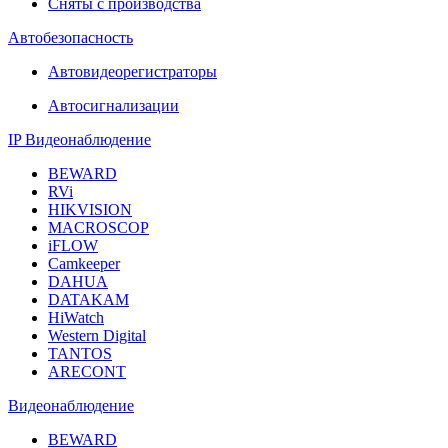
Сняты с производства
Автобезопасность
Автовидеорегистраторы
Автосигнализации
IP Видеонаблюдение
BEWARD
RVi
HIKVISION
MACROSCOP
iFLOW
Camkeeper
DAHUA
DATAKAM
HiWatch
Western Digital
TANTOS
ARECONT
Видеонаблюдение
BEWARD