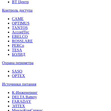
ВТ Центр
Контроль доступа
CAME
OPTIMUS
TANTOS
AccordTec
EBELCO
ROSSLARE
PERCo
TESA
БОЛИД
Охрана периметра
SASO
OPTEX
Источники питания
К-Инженеринг
DELTA Battery
FARADAY
ЭЛТЕХ
МикроКомСервис