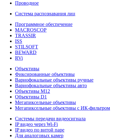
Проводное
Система распознавания лиц
Программное обеспечение
MACROSCOP
TRASSIR
ISS
STILSOFT
BEWARD
RVi
Объективы
Фиксированные объективы
Вариофокальные объективы ручные
Вариофокальные объективы авто
Объективы М12
Объективы D1
Мегапиксельные объективы
Мегапиксельные объективы с ИК-фильтром
Системы передачи видеосигнала
IP видео через Wi-Fi
IP видео по витой паре
Для аналоговых камер