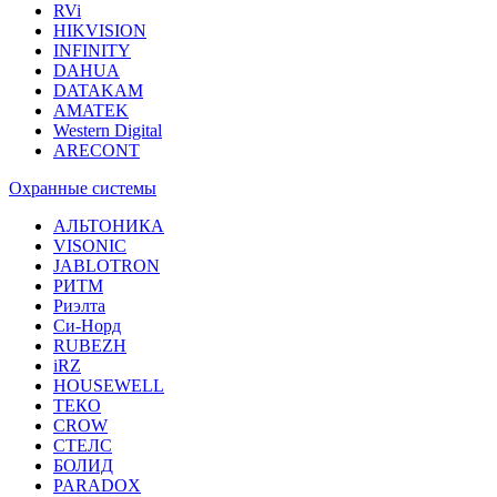
RVi
HIKVISION
INFINITY
DAHUA
DATAKAM
AMATEK
Western Digital
ARECONT
Охранные системы
АЛЬТОНИКА
VISONIC
JABLOTRON
РИТМ
Риэлта
Си-Норд
RUBEZH
iRZ
HOUSEWELL
ТЕКО
CROW
СТЕЛС
БОЛИД
PARADOX