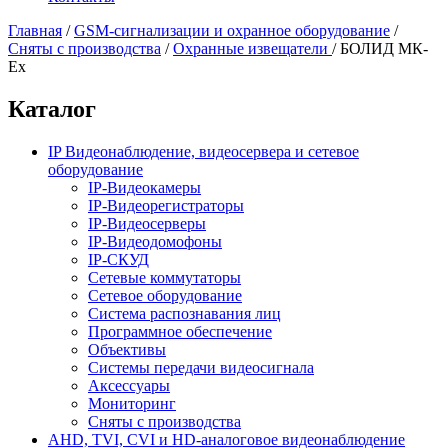
Главная
/
GSM-сигнализации и охранное оборудование
/
Сняты с производства
/
Охранные извещатели
/
БОЛИД МК-
Ех
Каталог
IP Видеонаблюдение, видеосервера и сетевое
оборудование
IP-Видеокамеры
IP-Видеорегистраторы
IP-Видеосерверы
IP-Видеодомофоны
IP-СКУД
Сетевые коммутаторы
Сетевое оборудование
Система распознавания лиц
Программное обеспечение
Объективы
Системы передачи видеосигнала
Аксессуары
Мониторинг
Сняты с производства
AHD, TVI, CVI и HD-аналоговое видеонаблюдение