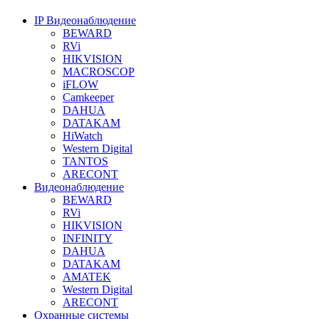
IP Видеонаблюдение
BEWARD
RVi
HIKVISION
MACROSCOP
iFLOW
Camkeeper
DAHUA
DATAKAM
HiWatch
Western Digital
TANTOS
ARECONT
Видеонаблюдение
BEWARD
RVi
HIKVISION
INFINITY
DAHUA
DATAKAM
AMATEK
Western Digital
ARECONT
Охранные системы