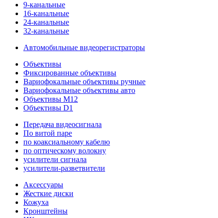
9-канальные
16-канальные
24-канальные
32-канальные
Автомобильные видеорегистраторы
Объективы
Фиксированные объективы
Вариофокальные объективы ручные
Вариофокальные объективы авто
Объективы M12
Объективы D1
Передача видеосигнала
По витой паре
по коаксиальному кабелю
по оптическому волокну
усилители сигнала
усилители-разветвители
Аксессуары
Жесткие диски
Кожуха
Кронштейны