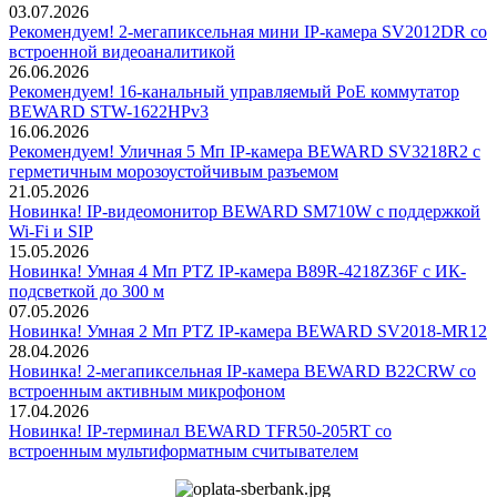
03.07.2026
Рекомендуем! 2-мегапиксельная мини IP-камера SV2012DR со
встроенной видеоаналитикой
26.06.2026
Рекомендуем! 16-канальный управляемый PoE коммутатор
BEWARD STW-1622HPv3
16.06.2026
Рекомендуем! Уличная 5 Мп IP-камера BEWARD SV3218R2 с
герметичным морозоустойчивым разъемом
21.05.2026
Новинка! IP-видеомонитор BEWARD SM710W с поддержкой
Wi-Fi и SIP
15.05.2026
Новинка! Умная 4 Мп PTZ IP-камера B89R-4218Z36F с ИК-
подсветкой до 300 м
07.05.2026
Новинка! Умная 2 Мп PTZ IP-камера BEWARD SV2018-MR12
28.04.2026
Новинка! 2-мегапиксельная IP-камера BEWARD B22CRW со
встроенным активным микрофоном
17.04.2026
Новинка! IP-терминал BEWARD TFR50-205RT со
встроенным мультиформатным считывателем