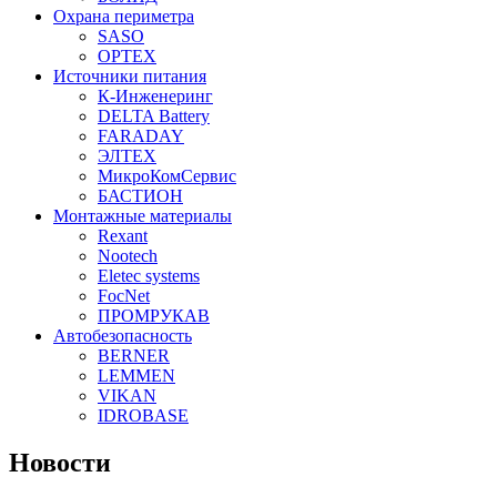
Охрана периметра
SASO
OPTEX
Источники питания
К-Инженеринг
DELTA Battery
FARADAY
ЭЛТЕХ
МикроКомСервис
БАСТИОН
Монтажные материалы
Rexant
Nootech
Eletec systems
FocNet
ПРОМРУКАВ
Автобезопасность
BERNER
LEMMEN
VIKAN
IDROBASE
Новости