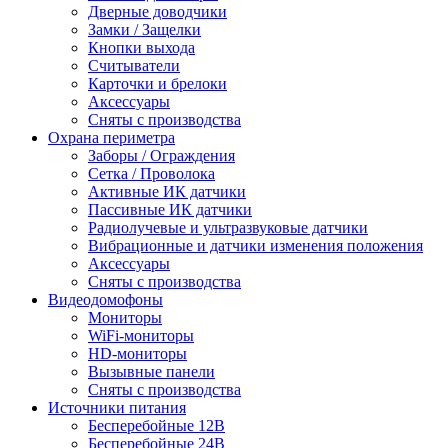
Дверные доводчики
Замки / Защелки
Кнопки выхода
Считыватели
Карточки и брелоки
Аксессуары
Сняты с производства
Охрана периметра
Заборы / Ограждения
Сетка / Проволока
Активные ИК датчики
Пассивные ИК датчики
Радиолучевые и ультразвуковые датчики
Вибрационные и датчики изменения положения
Аксессуары
Сняты с производства
Видеодомофоны
Мониторы
WiFi-мониторы
HD-мониторы
Вызывные панели
Сняты с производства
Источники питания
Бесперебойные 12В
Бесперебойные 24В