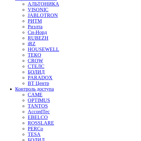
АЛЬТОНИКА
VISONIC
JABLOTRON
РИТМ
Риэлта
Си-Норд
RUBEZH
iRZ
HOUSEWELL
ТЕКО
CROW
СТЕЛС
БОЛИД
PARADOX
ВТ Центр
Контроль доступа
CAME
OPTIMUS
TANTOS
AccordTec
EBELCO
ROSSLARE
PERCo
TESA
БОЛИД