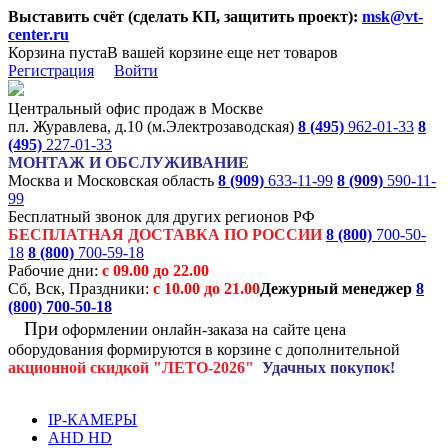
Выставить счёт (сделать КП, защитить проект):
msk@vt-
center.ru
Корзина пуста
В вашей корзине еще нет товаров
Регистрация
Войти
Центральный офис продаж в Москве
пл. Журавлева, д.10 (м.Электрозаводская)
8 (495)
962-01-33
8
(495)
227-01-33
МОНТАЖ И ОБСЛУЖИВАНИЕ
Москва и Московская область
8 (909)
633-11-99
8 (909)
590-11-
99
Бесплатный звонок для других регионов РФ
БЕСПЛАТНАЯ ДОСТАВКА ПО РОССИИ
8 (800)
700-50-
18
8 (800)
700-59-18
Рабочие дни:
с 09.00 до 22.00
Сб, Вск, Праздники:
с 10.00 до 21.00
Дежурный менеджер
8
(800)
700-50-18
При
оформлении онлайн-заказа на
сайте цена
оборудования формируются
в корзине с дополнительной
акционной
скидкой
"ЛЕТО-2026"
Удачных покупок!
IP-КАМЕРЫ
AHD HD