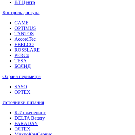
ВТ Центр
Контроль доступа
CAME
OPTIMUS
TANTOS
AccordTec
EBELCO
ROSSLARE
PERCo
TESA
БОЛИД
Охрана периметра
SASO
OPTEX
Источники питания
К-Инженеринг
DELTA Battery
FARADAY
ЭЛТЕХ
МикроКомСервис