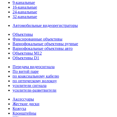
9-канальные
16-канальные
24-канальные
32-канальные
Автомобильные видеорегистраторы
Объективы
Фиксированные объективы
Вариофокальные объективы ручные
Вариофокальные объективы авто
Объективы M12
Объективы D1
Передача видеосигнала
По витой паре
по коаксиальному кабелю
по оптическому волокну
усилители сигнала
усилители-разветвители
Аксессуары
Жесткие диски
Кожуха
Кронштейны