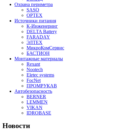
Охрана периметра
SASO
OPTEX
Источники питания
К-Инженеринг
DELTA Battery
FARADAY
ЭЛТЕХ
МикроКомСервис
БАСТИОН
Монтажные материалы
Rexant
Nootech
Eletec systems
FocNet
ПРОМРУКАВ
Автобезопасность
BERNER
LEMMEN
VIKAN
IDROBASE
Новости