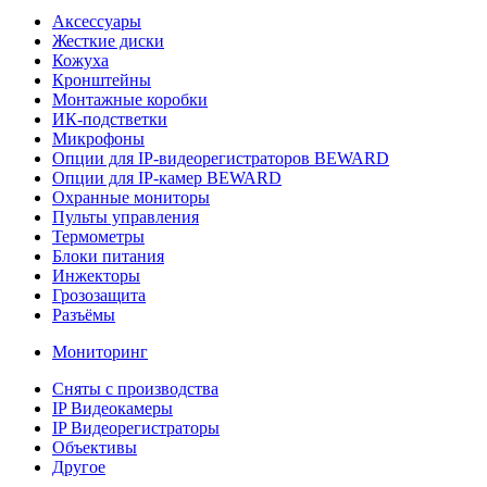
Аксессуары
Жесткие диски
Кожуха
Кронштейны
Монтажные коробки
ИК-подстветки
Микрофоны
Опции для IP-видеорегистраторов BEWARD
Опции для IP-камер BEWARD
Охранные мониторы
Пульты управления
Термометры
Блоки питания
Инжекторы
Грозозащита
Разъёмы
Мониторинг
Сняты с производства
IP Видеокамеры
IP Видеорегистраторы
Объективы
Другое