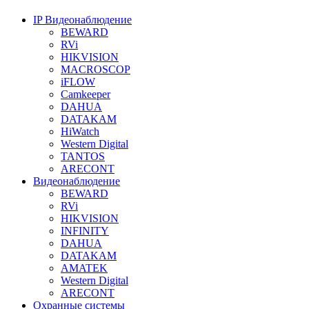
IP Видеонаблюдение
BEWARD
RVi
HIKVISION
MACROSCOP
iFLOW
Camkeeper
DAHUA
DATAKAM
HiWatch
Western Digital
TANTOS
ARECONT
Видеонаблюдение
BEWARD
RVi
HIKVISION
INFINITY
DAHUA
DATAKAM
AMATEK
Western Digital
ARECONT
Охранные системы