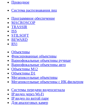
Проводное
Система распознавания лиц
Программное обеспечение
MACROSCOP
TRASSIR
ISS
STILSOFT
BEWARD
RVi
Объективы
Фиксированные объективы
Вариофокальные объективы ручные
Вариофокальные объективы авто
Объективы М12
Объективы D1
Мегапиксельные объективы
Мегапиксельные объективы с ИК-фильтром
Системы передачи видеосигнала
IP видео через Wi-Fi
IP видео по витой паре
Для аналоговых камер