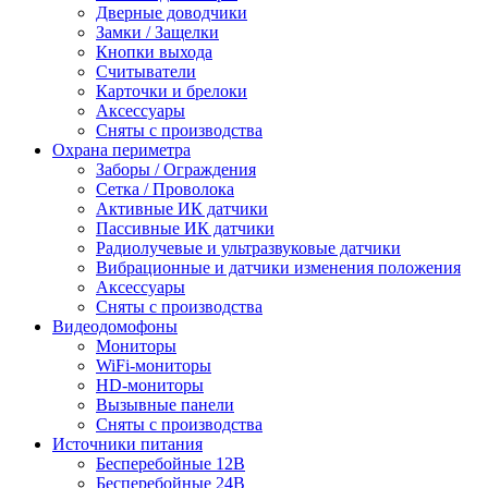
Дверные доводчики
Замки / Защелки
Кнопки выхода
Считыватели
Карточки и брелоки
Аксессуары
Сняты с производства
Охрана периметра
Заборы / Ограждения
Сетка / Проволока
Активные ИК датчики
Пассивные ИК датчики
Радиолучевые и ультразвуковые датчики
Вибрационные и датчики изменения положения
Аксессуары
Сняты с производства
Видеодомофоны
Мониторы
WiFi-мониторы
HD-мониторы
Вызывные панели
Сняты с производства
Источники питания
Бесперебойные 12В
Бесперебойные 24В