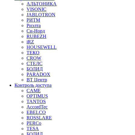
АЛЬТОНИКА
VISONIC
JABLOTRON
РИТМ
Риэлта
Си-Норд
RUBEZH
iRZ
HOUSEWELL
ТЕКО
CROW
СТЕЛС
БОЛИД
PARADOX
ВТ Центр
Контроль доступа
CAME
OPTIMUS
TANTOS
AccordTec
EBELCO
ROSSLARE
PERCo
TESA
БОЛИД