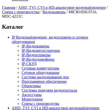
Главная
/
AHD, TVI, CVI и HD-аналоговое видеонаблюдение
/
Сняты с производства
/
Видеокамеры
/
MICRODIGITAL
MDC-4221С
Каталог
IP Видеонаблюдение, видеосервера и сетевое
оборудование
IP-Видеокамеры
IP-Видеорегистраторы
IP-Видеосерверы
IP-Видеодомофоны
IP-СКУД
Сетевые коммутаторы
Сетевое оборудование
Система распознавания лиц
Программное обеспечение
Объективы
Системы передачи видеосигнала
Аксессуары
Мониторинг
Сняты с производства
AHD, TVI, CVI и HD-аналоговое видеонаблюдение