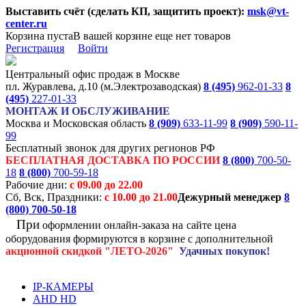
Выставить счёт (сделать КП, защитить проект):
msk@vt-
center.ru
Корзина пуста
В вашей корзине еще нет товаров
Регистрация
Войти
Центральный офис продаж в Москве
пл. Журавлева, д.10 (м.Электрозаводская)
8 (495)
962-01-33
8
(495)
227-01-33
МОНТАЖ И ОБСЛУЖИВАНИЕ
Москва и Московская область
8 (909)
633-11-99
8 (909)
590-11-
99
Бесплатный звонок для других регионов РФ
БЕСПЛАТНАЯ ДОСТАВКА ПО РОССИИ
8 (800)
700-50-
18
8 (800)
700-59-18
Рабочие дни:
с 09.00 до 22.00
Сб, Вск, Праздники:
с 10.00 до 21.00
Дежурный менеджер
8
(800)
700-50-18
При
оформлении онлайн-заказа на
сайте цена
оборудования формируются
в корзине с дополнительной
акционной
скидкой
"ЛЕТО-2026"
Удачных покупок!
IP-КАМЕРЫ
AHD HD