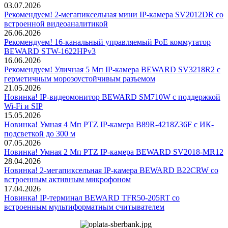
03.07.2026
Рекомендуем! 2-мегапиксельная мини IP-камера SV2012DR со
встроенной видеоаналитикой
26.06.2026
Рекомендуем! 16-канальный управляемый PoE коммутатор
BEWARD STW-1622HPv3
16.06.2026
Рекомендуем! Уличная 5 Мп IP-камера BEWARD SV3218R2 с
герметичным морозоустойчивым разъемом
21.05.2026
Новинка! IP-видеомонитор BEWARD SM710W с поддержкой
Wi-Fi и SIP
15.05.2026
Новинка! Умная 4 Мп PTZ IP-камера B89R-4218Z36F с ИК-
подсветкой до 300 м
07.05.2026
Новинка! Умная 2 Мп PTZ IP-камера BEWARD SV2018-MR12
28.04.2026
Новинка! 2-мегапиксельная IP-камера BEWARD B22CRW со
встроенным активным микрофоном
17.04.2026
Новинка! IP-терминал BEWARD TFR50-205RT со
встроенным мультиформатным считывателем