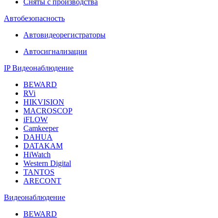
Сняты с производства
Автобезопасность
Автовидеорегистраторы
Автосигнализации
IP Видеонаблюдение
BEWARD
RVi
HIKVISION
MACROSCOP
iFLOW
Camkeeper
DAHUA
DATAKAM
HiWatch
Western Digital
TANTOS
ARECONT
Видеонаблюдение
BEWARD