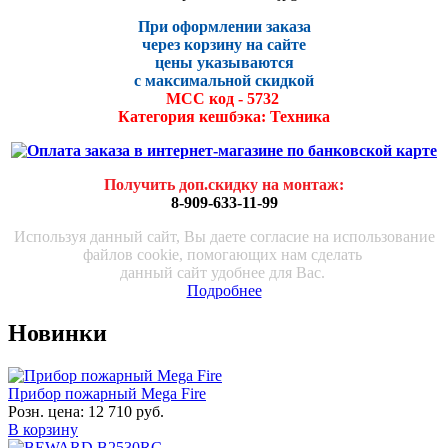
При оформлении заказа
через корзину на сайте
цены указываются
с максималь
ной скидко
й
МСС код - 5732
Категория кешбэка: Техника
Получить доп.скидку на монтаж
:
8-909-633-11-99
Используя данный сайт, Вы даете согласие на использование
файлов cookie, помогающих нам сделать
данный сайт удобнее для Вас.
Подробнее
Новинки
Прибор пожарный Mega Fire
Розн. цена:
12 710 руб.
В корзину