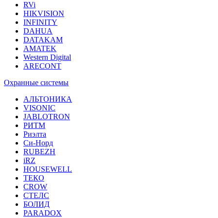
RVi
HIKVISION
INFINITY
DAHUA
DATAKAM
AMATEK
Western Digital
ARECONT
Охранные системы
АЛЬТОНИКА
VISONIC
JABLOTRON
РИТМ
Риэлта
Си-Норд
RUBEZH
iRZ
HOUSEWELL
ТЕКО
CROW
СТЕЛС
БОЛИД
PARADOX