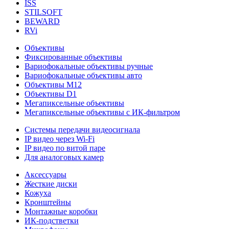
ISS
STILSOFT
BEWARD
RVi
Объективы
Фиксированные объективы
Вариофокальные объективы ручные
Вариофокальные объективы авто
Объективы М12
Объективы D1
Мегапиксельные объективы
Мегапиксельные объективы с ИК-фильтром
Системы передачи видеосигнала
IP видео через Wi-Fi
IP видео по витой паре
Для аналоговых камер
Аксессуары
Жесткие диски
Кожуха
Кронштейны
Монтажные коробки
ИК-подстветки