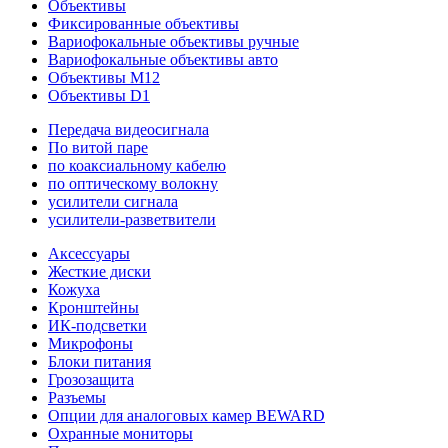
Объективы
Фиксированные объективы
Вариофокальные объективы ручные
Вариофокальные объективы авто
Объективы M12
Объективы D1
Передача видеосигнала
По витой паре
по коаксиальному кабелю
по оптическому волокну
усилители сигнала
усилители-разветвители
Аксессуары
Жесткие диски
Кожуха
Кронштейны
ИК-подсветки
Микрофоны
Блоки питания
Грозозащита
Разъемы
Опции для аналоговых камер BEWARD
Охранные мониторы