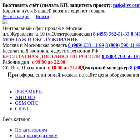
Выставить счёт (сделать КП, защитить проект):
msk@vt-cent
Корзина пуста
В вашей корзине еще нет товаров
Регистрация
Войти
Центральный офис продаж в Москве
пл. Журавлева, д.10 (м.Электрозаводская)
8 (495)
962-01-33
8 (4
МОНТАЖ И ОБСЛУЖИВАНИЕ
Москва и Московская область
8 (909)
633-11-99
8 (909)
590-11-9
Бесплатный звонок для других регионов РФ
БЕСПЛАТНАЯ ДОСТАВКА ПО РОССИИ
8 (800)
700-50-18
Рабочие дни:
с 09.00 до 22.00
Сб, Вск, Праздники:
с 10.00 до 21.00
Дежурный менеджер
8 (8
При
оформлении онлайн-заказа на
сайте цена оборудовани
IP-КАМЕРЫ
AHD HD
GSM ОПС
СКУД
Весь каталог
По категориям
По производителям