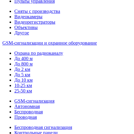
Пульты управления
Сняты с производства
Видеокамеры
Видеорегистраторы
Объективы
Другое
GSM-сигнализации и охранное оборудование
Охрана по радиоканалу
До 400 м
До 800 м
До 2 км
До 5 км
До 10 км
10-25 км
25-50 км
GSM-сигнализация
Автономная
Беспроводная
Проводная
Беспроводная сигнализация
Контрольные панели