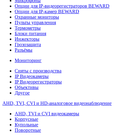
Микрофоны
Опции для IP-видеорегистраторов BEWARD
Опции для IP-камер BEWARD
Охранные мониторы
Пульты управления
Термометры
Блоки питания
Инжекторы
Грозозащита
Разъёмы
Мониторинг
Сняты с производства
IP Видеокамеры
IP Видеорегистраторы
Объективы
Другое
AHD, TVI, CVI и HD-аналоговое видеонаблюдение
AHD, TVI и CVI видеокамеры
Корпусные
Купольные
Поворотные