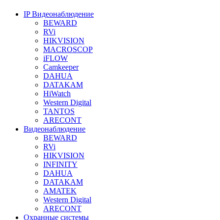
IP Видеонаблюдение
BEWARD
RVi
HIKVISION
MACROSCOP
iFLOW
Camkeeper
DAHUA
DATAKAM
HiWatch
Western Digital
TANTOS
ARECONT
Видеонаблюдение
BEWARD
RVi
HIKVISION
INFINITY
DAHUA
DATAKAM
AMATEK
Western Digital
ARECONT
Охранные системы