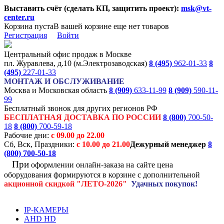
Выставить счёт (сделать КП, защитить проект):
msk@vt-
center.ru
Корзина пуста
В вашей корзине еще нет товаров
Регистрация
Войти
Центральный офис продаж в Москве
пл. Журавлева, д.10 (м.Электрозаводская)
8 (495)
962-01-33
8
(495)
227-01-33
МОНТАЖ И ОБСЛУЖИВАНИЕ
Москва и Московская область
8 (909)
633-11-99
8 (909)
590-11-
99
Бесплатный звонок для других регионов РФ
БЕСПЛАТНАЯ ДОСТАВКА ПО РОССИИ
8 (800)
700-50-
18
8 (800)
700-59-18
Рабочие дни:
с 09.00 до 22.00
Сб, Вск, Праздники:
с 10.00 до 21.00
Дежурный менеджер
8
(800)
700-50-18
При
оформлении онлайн-заказа на
сайте цена
оборудования формируются
в корзине с дополнительной
акционной
скидкой
"ЛЕТО-2026"
Удачных покупок!
IP-КАМЕРЫ
AHD HD