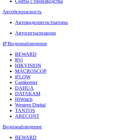
Сняты с производства
Автобезопасность
Автовидеорегистраторы
Автосигнализации
IP Видеонаблюдение
BEWARD
RVi
HIKVISION
MACROSCOP
iFLOW
Camkeeper
DAHUA
DATAKAM
HiWatch
Western Digital
TANTOS
ARECONT
Видеонаблюдение
BEWARD