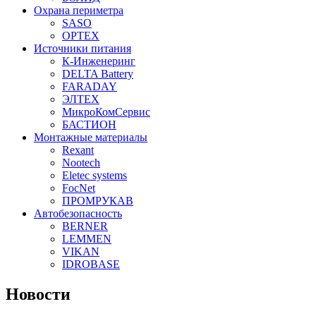
Охрана периметра
SASO
OPTEX
Источники питания
К-Инженеринг
DELTA Battery
FARADAY
ЭЛТЕХ
МикроКомСервис
БАСТИОН
Монтажные материалы
Rexant
Nootech
Eletec systems
FocNet
ПРОМРУКАВ
Автобезопасность
BERNER
LEMMEN
VIKAN
IDROBASE
Новости