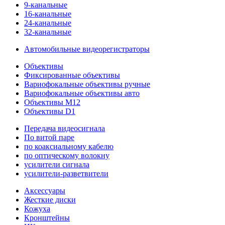
9-канальные
16-канальные
24-канальные
32-канальные
Автомобильные видеорегистраторы
Объективы
Фиксированные объективы
Вариофокальные объективы ручные
Вариофокальные объективы авто
Объективы M12
Объективы D1
Передача видеосигнала
По витой паре
по коаксиальному кабелю
по оптическому волокну
усилители сигнала
усилители-разветвители
Аксессуары
Жесткие диски
Кожуха
Кронштейны