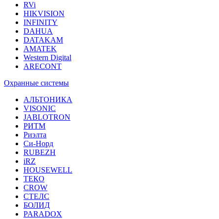
RVi
HIKVISION
INFINITY
DAHUA
DATAKAM
AMATEK
Western Digital
ARECONT
Охранные системы
АЛЬТОНИКА
VISONIC
JABLOTRON
РИТМ
Риэлта
Си-Норд
RUBEZH
iRZ
HOUSEWELL
ТЕКО
CROW
СТЕЛС
БОЛИД
PARADOX