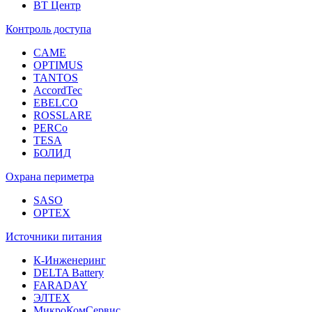
ВТ Центр
Контроль доступа
CAME
OPTIMUS
TANTOS
AccordTec
EBELCO
ROSSLARE
PERCo
TESA
БОЛИД
Охрана периметра
SASO
OPTEX
Источники питания
К-Инженеринг
DELTA Battery
FARADAY
ЭЛТЕХ
МикроКомСервис