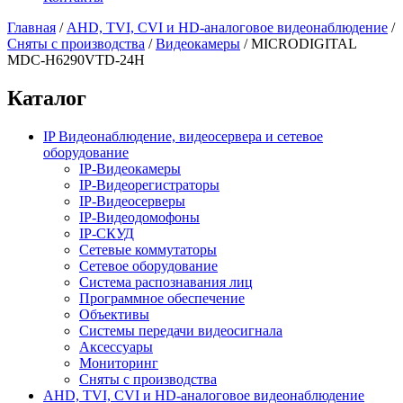
Главная
/
AHD, TVI, CVI и HD-аналоговое видеонаблюдение
/
Сняты с производства
/
Видеокамеры
/
MICRODIGITAL
MDC-H6290VTD-24H
Каталог
IP Видеонаблюдение, видеосервера и сетевое
оборудование
IP-Видеокамеры
IP-Видеорегистраторы
IP-Видеосерверы
IP-Видеодомофоны
IP-СКУД
Сетевые коммутаторы
Сетевое оборудование
Система распознавания лиц
Программное обеспечение
Объективы
Системы передачи видеосигнала
Аксессуары
Мониторинг
Сняты с производства
AHD, TVI, CVI и HD-аналоговое видеонаблюдение