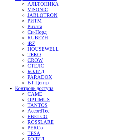
АЛЬТОНИКА
VISONIC
JABLOTRON
РИТМ
Риэлта
Си-Норд
RUBEZH
iRZ
HOUSEWELL
ТЕКО
CROW
СТЕЛС
БОЛИД
PARADOX
ВТ Центр
Контроль доступа
CAME
OPTIMUS
TANTOS
AccordTec
EBELCO
ROSSLARE
PERCo
TESA
БОЛИД