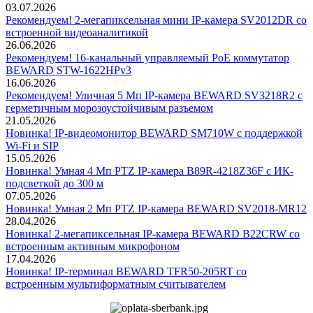
03.07.2026
Рекомендуем! 2-мегапиксельная мини IP-камера SV2012DR со
встроенной видеоаналитикой
26.06.2026
Рекомендуем! 16-канальный управляемый PoE коммутатор
BEWARD STW-1622HPv3
16.06.2026
Рекомендуем! Уличная 5 Мп IP-камера BEWARD SV3218R2 с
герметичным морозоустойчивым разъемом
21.05.2026
Новинка! IP-видеомонитор BEWARD SM710W с поддержкой
Wi-Fi и SIP
15.05.2026
Новинка! Умная 4 Мп PTZ IP-камера B89R-4218Z36F с ИК-
подсветкой до 300 м
07.05.2026
Новинка! Умная 2 Мп PTZ IP-камера BEWARD SV2018-MR12
28.04.2026
Новинка! 2-мегапиксельная IP-камера BEWARD B22CRW со
встроенным активным микрофоном
17.04.2026
Новинка! IP-терминал BEWARD TFR50-205RT со
встроенным мультиформатным считывателем