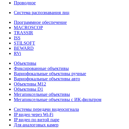
Проводное
Система распознавания лиц
Программное обеспечение
MACROSCOP
TRASSIR
ISS
STILSOFT
BEWARD
RVi
Объективы
Фиксированные объективы
Вариофокальные объективы ручные
Вариофокальные объективы авто
Объективы М12
Объективы D1
Мегапиксельные объективы
Мегапиксельные объективы с ИК-фильтром
Системы передачи видеосигнала
IP видео через Wi-Fi
IP видео по витой паре
Для аналоговых камер