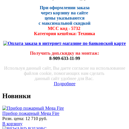
При оформлении заказа
через корзину на сайте
цены указываются
с максималь
ной скидко
й
МСС код - 5732
Категория кешбэка: Техника
Получить доп.скидку на монтаж
:
8-909-633-11-99
Используя данный сайт, Вы даете согласие на использование
файлов cookie, помогающих нам сделать
данный сайт удобнее для Вас.
Подробнее
Новинки
Прибор пожарный Mega Fire
Розн. цена:
12 710 руб.
В корзину