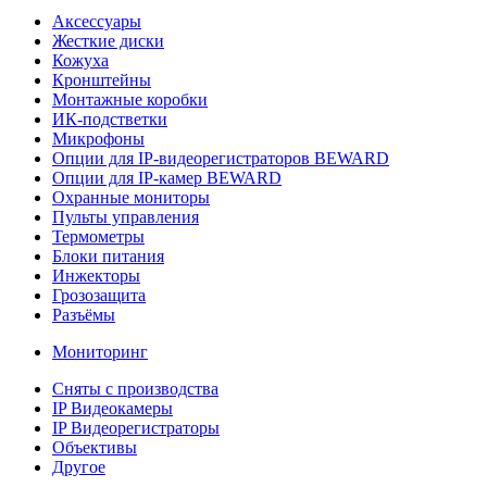
Аксессуары
Жесткие диски
Кожуха
Кронштейны
Монтажные коробки
ИК-подстветки
Микрофоны
Опции для IP-видеорегистраторов BEWARD
Опции для IP-камер BEWARD
Охранные мониторы
Пульты управления
Термометры
Блоки питания
Инжекторы
Грозозащита
Разъёмы
Мониторинг
Сняты с производства
IP Видеокамеры
IP Видеорегистраторы
Объективы
Другое