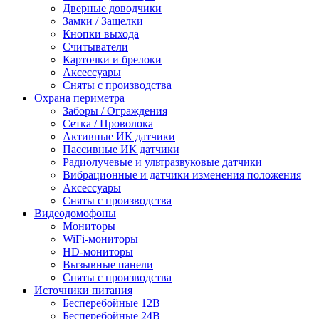
Дверные доводчики
Замки / Защелки
Кнопки выхода
Считыватели
Карточки и брелоки
Аксессуары
Сняты с производства
Охрана периметра
Заборы / Ограждения
Сетка / Проволока
Активные ИК датчики
Пассивные ИК датчики
Радиолучевые и ультразвуковые датчики
Вибрационные и датчики изменения положения
Аксессуары
Сняты с производства
Видеодомофоны
Мониторы
WiFi-мониторы
HD-мониторы
Вызывные панели
Сняты с производства
Источники питания
Бесперебойные 12В
Бесперебойные 24В