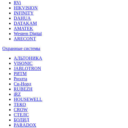
RVi
HIKVISION
INFINITY
DAHUA
DATAKAM
AMATEK
Western Digital
ARECONT
Охранные системы
АЛЬТОНИКА
VISONIC
JABLOTRON
РИТМ
Риэлта
Си-Норд
RUBEZH
iRZ
HOUSEWELL
ТЕКО
CROW
СТЕЛС
БОЛИД
PARADOX