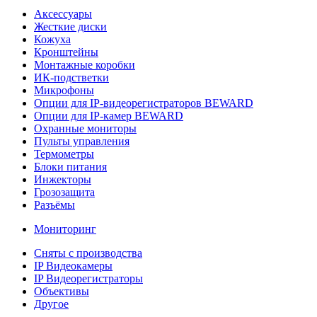
Аксессуары
Жесткие диски
Кожуха
Кронштейны
Монтажные коробки
ИК-подстветки
Микрофоны
Опции для IP-видеорегистраторов BEWARD
Опции для IP-камер BEWARD
Охранные мониторы
Пульты управления
Термометры
Блоки питания
Инжекторы
Грозозащита
Разъёмы
Мониторинг
Сняты с производства
IP Видеокамеры
IP Видеорегистраторы
Объективы
Другое