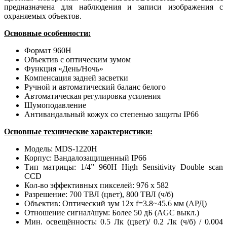
предназначена для наблюдения и записи изображения с
охраняемых объектов.
Основные особенности:
Формат 960Н
Объектив с оптическим зумом
Функция «День/Ночь»
Компенсация задней засветки
Ручной и автоматический баланс белого
Автоматическая регулировка усиления
Шумоподавление
Антивандальный кожух со степенью защиты IP66
Основные технические характеристики:
Модель: MDS-1220H
Корпус: Вандалозащищенный IP66
Тип матрицы: 1/4” 960H High Sensitivity Double scan
CCD
Кол-во эффективных пикселей: 976 х 582
Разрешение: 700 ТВЛ (цвет), 800 ТВЛ (ч/б)
Объектив: Оптический зум 12х f=3.8~45.6 мм (АРД)
Отношение сигнал/шум: Более 50 дБ (AGC выкл.)
Мин. освещённость: 0.5 Лк (цвет)/ 0.2 Лк (ч/б) / 0.004