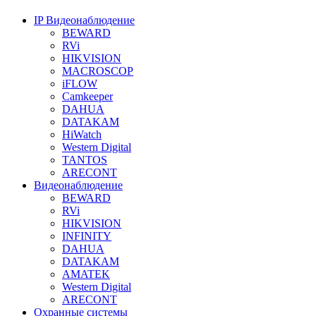
IP Видеонаблюдение
BEWARD
RVi
HIKVISION
MACROSCOP
iFLOW
Camkeeper
DAHUA
DATAKAM
HiWatch
Western Digital
TANTOS
ARECONT
Видеонаблюдение
BEWARD
RVi
HIKVISION
INFINITY
DAHUA
DATAKAM
AMATEK
Western Digital
ARECONT
Охранные системы