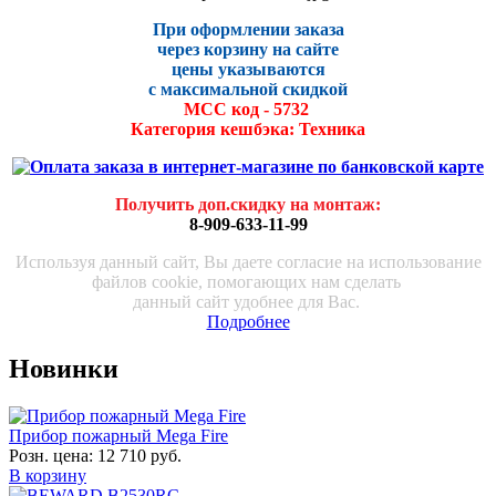
При оформлении заказа
через корзину на сайте
цены указываются
с максималь
ной скидко
й
МСС код - 5732
Категория кешбэка: Техника
Получить доп.скидку на монтаж
:
8-909-633-11-99
Используя данный сайт, Вы даете согласие на использование
файлов cookie, помогающих нам сделать
данный сайт удобнее для Вас.
Подробнее
Новинки
Прибор пожарный Mega Fire
Розн. цена:
12 710 руб.
В корзину