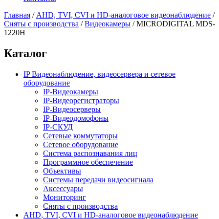
Главная
/
AHD, TVI, CVI и HD-аналоговое видеонаблюдение
/
Сняты с производства
/
Видеокамеры
/
MICRODIGITAL MDS-
1220H
Каталог
IP Видеонаблюдение, видеосервера и сетевое
оборудование
IP-Видеокамеры
IP-Видеорегистраторы
IP-Видеосерверы
IP-Видеодомофоны
IP-СКУД
Сетевые коммутаторы
Сетевое оборудование
Система распознавания лиц
Программное обеспечение
Объективы
Системы передачи видеосигнала
Аксессуары
Мониторинг
Сняты с производства
AHD, TVI, CVI и HD-аналоговое видеонаблюдение