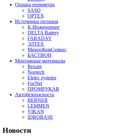
Охрана периметра
SASO
OPTEX
Источники питания
К-Инженеринг
DELTA Battery
FARADAY
ЭЛТЕХ
МикроКомСервис
БАСТИОН
Монтажные материалы
Rexant
Nootech
Eletec systems
FocNet
ПРОМРУКАВ
Автобезопасность
BERNER
LEMMEN
VIKAN
IDROBASE
Новости