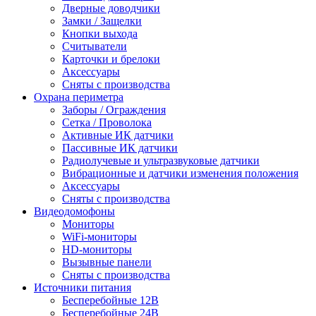
Дверные доводчики
Замки / Защелки
Кнопки выхода
Считыватели
Карточки и брелоки
Аксессуары
Сняты с производства
Охрана периметра
Заборы / Ограждения
Сетка / Проволока
Активные ИК датчики
Пассивные ИК датчики
Радиолучевые и ультразвуковые датчики
Вибрационные и датчики изменения положения
Аксессуары
Сняты с производства
Видеодомофоны
Мониторы
WiFi-мониторы
HD-мониторы
Вызывные панели
Сняты с производства
Источники питания
Бесперебойные 12В
Бесперебойные 24В