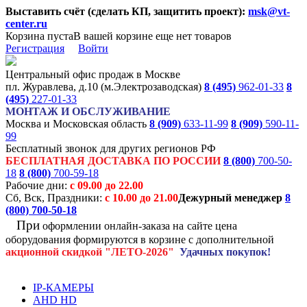
Выставить счёт (сделать КП, защитить проект):
msk@vt-
center.ru
Корзина пуста
В вашей корзине еще нет товаров
Регистрация
Войти
Центральный офис продаж в Москве
пл. Журавлева, д.10 (м.Электрозаводская)
8 (495)
962-01-33
8
(495)
227-01-33
МОНТАЖ И ОБСЛУЖИВАНИЕ
Москва и Московская область
8 (909)
633-11-99
8 (909)
590-11-
99
Бесплатный звонок для других регионов РФ
БЕСПЛАТНАЯ ДОСТАВКА ПО РОССИИ
8 (800)
700-50-
18
8 (800)
700-59-18
Рабочие дни:
с 09.00 до 22.00
Сб, Вск, Праздники:
с 10.00 до 21.00
Дежурный менеджер
8
(800)
700-50-18
При
оформлении онлайн-заказа на
сайте цена
оборудования формируются
в корзине с дополнительной
акционной
скидкой
"ЛЕТО-2026"
Удачных покупок!
IP-КАМЕРЫ
AHD HD