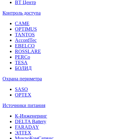
ВТ Центр
Контроль доступа
CAME
OPTIMUS
TANTOS
AccordTec
EBELCO
ROSSLARE
PERCo
TESA
БОЛИД
Охрана периметра
SASO
OPTEX
Источники питания
К-Инженеринг
DELTA Battery
FARADAY
ЭЛТЕХ
МикроКомСервис