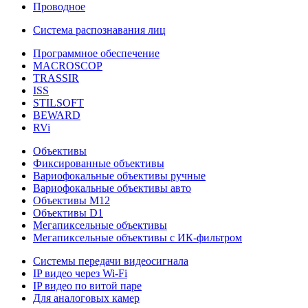
Проводное
Система распознавания лиц
Программное обеспечение
MACROSCOP
TRASSIR
ISS
STILSOFT
BEWARD
RVi
Объективы
Фиксированные объективы
Вариофокальные объективы ручные
Вариофокальные объективы авто
Объективы М12
Объективы D1
Мегапиксельные объективы
Мегапиксельные объективы с ИК-фильтром
Системы передачи видеосигнала
IP видео через Wi-Fi
IP видео по витой паре
Для аналоговых камер