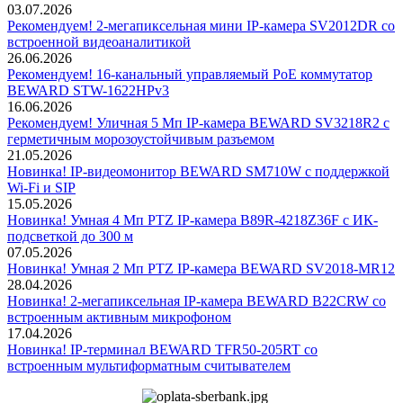
03.07.2026
Рекомендуем! 2-мегапиксельная мини IP-камера SV2012DR со
встроенной видеоаналитикой
26.06.2026
Рекомендуем! 16-канальный управляемый PoE коммутатор
BEWARD STW-1622HPv3
16.06.2026
Рекомендуем! Уличная 5 Мп IP-камера BEWARD SV3218R2 с
герметичным морозоустойчивым разъемом
21.05.2026
Новинка! IP-видеомонитор BEWARD SM710W с поддержкой
Wi-Fi и SIP
15.05.2026
Новинка! Умная 4 Мп PTZ IP-камера B89R-4218Z36F с ИК-
подсветкой до 300 м
07.05.2026
Новинка! Умная 2 Мп PTZ IP-камера BEWARD SV2018-MR12
28.04.2026
Новинка! 2-мегапиксельная IP-камера BEWARD B22CRW со
встроенным активным микрофоном
17.04.2026
Новинка! IP-терминал BEWARD TFR50-205RT со
встроенным мультиформатным считывателем