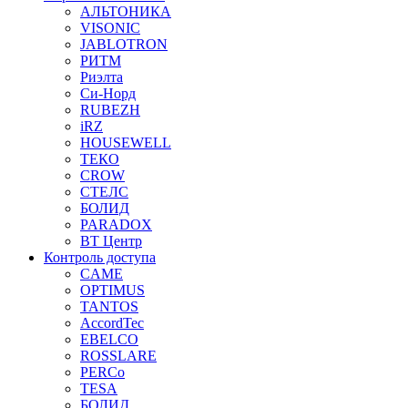
АЛЬТОНИКА
VISONIC
JABLOTRON
РИТМ
Риэлта
Си-Норд
RUBEZH
iRZ
HOUSEWELL
ТЕКО
CROW
СТЕЛС
БОЛИД
PARADOX
ВТ Центр
Контроль доступа
CAME
OPTIMUS
TANTOS
AccordTec
EBELCO
ROSSLARE
PERCo
TESA
БОЛИД