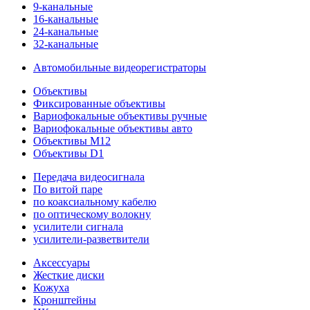
9-канальные
16-канальные
24-канальные
32-канальные
Автомобильные видеорегистраторы
Объективы
Фиксированные объективы
Вариофокальные объективы ручные
Вариофокальные объективы авто
Объективы M12
Объективы D1
Передача видеосигнала
По витой паре
по коаксиальному кабелю
по оптическому волокну
усилители сигнала
усилители-разветвители
Аксессуары
Жесткие диски
Кожуха
Кронштейны