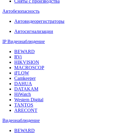
Сняты с производства
Автобезопасность
Автовидеорегистраторы
Автосигнализации
IP Видеонаблюдение
BEWARD
RVi
HIKVISION
MACROSCOP
iFLOW
Camkeeper
DAHUA
DATAKAM
HiWatch
Western Digital
TANTOS
ARECONT
Видеонаблюдение
BEWARD