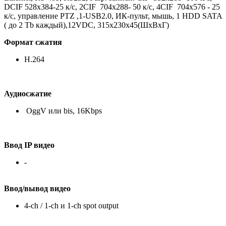
DCIF 528x384-25 к/с, 2CIF 704x288- 50 к/с, 4CIF 704x576 - 25
к/с, управление PTZ ,1-USB2.0, ИК-пульт, мышь, 1 HDD SATA
( до 2 Tb каждый),12VDC, 315x230x45(ШхВхГ)
Формат сжатия
H.264
Аудиосжатие
OggV или bis, 16Kbps
Ввод IP видео
-
Ввод/вывод видео
4-ch / 1-ch и 1-ch spot output