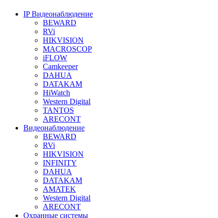
IP Видеонаблюдение
BEWARD
RVi
HIKVISION
MACROSCOP
iFLOW
Camkeeper
DAHUA
DATAKAM
HiWatch
Western Digital
TANTOS
ARECONT
Видеонаблюдение
BEWARD
RVi
HIKVISION
INFINITY
DAHUA
DATAKAM
AMATEK
Western Digital
ARECONT
Охранные системы