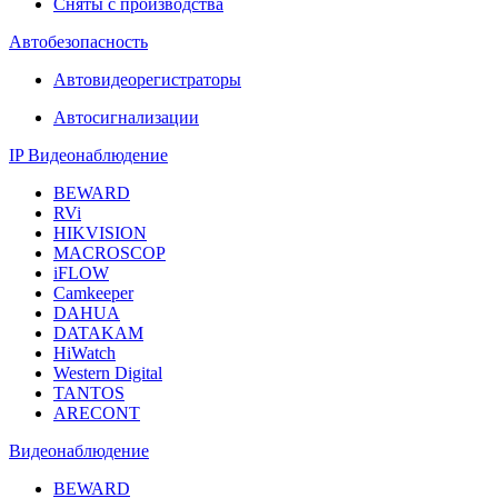
Сняты с производства
Автобезопасность
Автовидеорегистраторы
Автосигнализации
IP Видеонаблюдение
BEWARD
RVi
HIKVISION
MACROSCOP
iFLOW
Camkeeper
DAHUA
DATAKAM
HiWatch
Western Digital
TANTOS
ARECONT
Видеонаблюдение
BEWARD