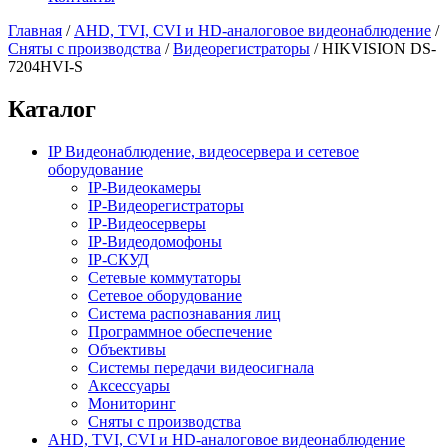
Главная
/
AHD, TVI, CVI и HD-аналоговое видеонаблюдение
/
Сняты с производства
/
Видеорегистраторы
/
HIKVISION DS-
7204HVI-S
Каталог
IP Видеонаблюдение, видеосервера и сетевое
оборудование
IP-Видеокамеры
IP-Видеорегистраторы
IP-Видеосерверы
IP-Видеодомофоны
IP-СКУД
Сетевые коммутаторы
Сетевое оборудование
Система распознавания лиц
Программное обеспечение
Объективы
Системы передачи видеосигнала
Аксессуары
Мониторинг
Сняты с производства
AHD, TVI, CVI и HD-аналоговое видеонаблюдение