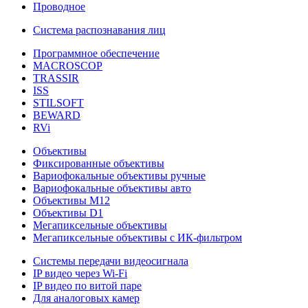
Проводное
Система распознавания лиц
Программное обеспечение
MACROSCOP
TRASSIR
ISS
STILSOFT
BEWARD
RVi
Объективы
Фиксированные объективы
Вариофокальные объективы ручные
Вариофокальные объективы авто
Объективы М12
Объективы D1
Мегапиксельные объективы
Мегапиксельные объективы с ИК-фильтром
Системы передачи видеосигнала
IP видео через Wi-Fi
IP видео по витой паре
Для аналоговых камер