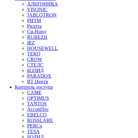
АЛЬТОНИКА
VISONIC
JABLOTRON
РИТМ
Риэлта
Си-Норд
RUBEZH
iRZ
HOUSEWELL
ТЕКО
CROW
СТЕЛС
БОЛИД
PARADOX
ВТ Центр
Контроль доступа
CAME
OPTIMUS
TANTOS
AccordTec
EBELCO
ROSSLARE
PERCo
TESA
БОЛИД