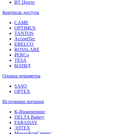
ВТ Центр
Контроль доступа
CAME
OPTIMUS
TANTOS
AccordTec
EBELCO
ROSSLARE
PERCo
TESA
БОЛИД
Охрана периметра
SASO
OPTEX
Источники питания
К-Инженеринг
DELTA Battery
FARADAY
ЭЛТЕХ
МикроКомСервис