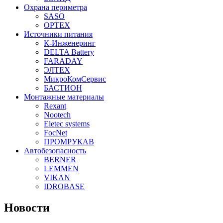
Охрана периметра
SASO
OPTEX
Источники питания
К-Инженеринг
DELTA Battery
FARADAY
ЭЛТЕХ
МикроКомСервис
БАСТИОН
Монтажные материалы
Rexant
Nootech
Eletec systems
FocNet
ПРОМРУКАВ
Автобезопасность
BERNER
LEMMEN
VIKAN
IDROBASE
Новости