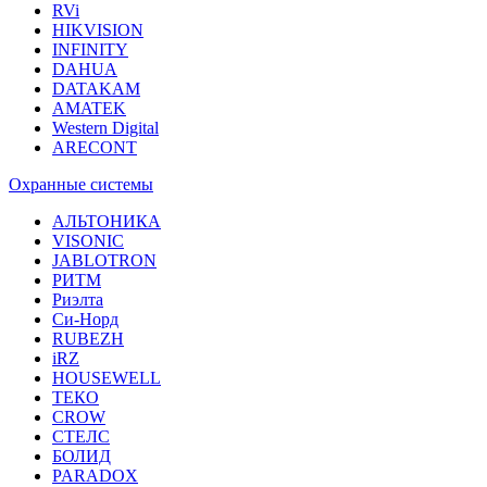
RVi
HIKVISION
INFINITY
DAHUA
DATAKAM
AMATEK
Western Digital
ARECONT
Охранные системы
АЛЬТОНИКА
VISONIC
JABLOTRON
РИТМ
Риэлта
Си-Норд
RUBEZH
iRZ
HOUSEWELL
ТЕКО
CROW
СТЕЛС
БОЛИД
PARADOX