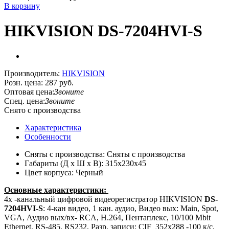
В корзину
HIKVISION DS-7204HVI-S
Производитель:
HIKVISION
Розн. цена:
287 руб.
Оптовая цена:
Звоните
Спец. цена:
Звоните
Снято с производства
Характеристика
Особенности
Сняты с производства: Сняты с производства
Габариты (Д х Ш х В): 315x230x45
Цвет корпуса: Черный
Основные характеристики:
4х -канальный цифровой видеорегистратор HIKVISION
DS-
7204HVI-S
: 4-кан видео, 1 кан. аудио, Видео вых: Main, Spot,
VGA, Аудио вых/вх- RCA, H.264, Пентаплекс, 10/100 Mbit
Ethernet, RS-485, RS232, Разр. записи: CIF 352x288 -100 к/c,