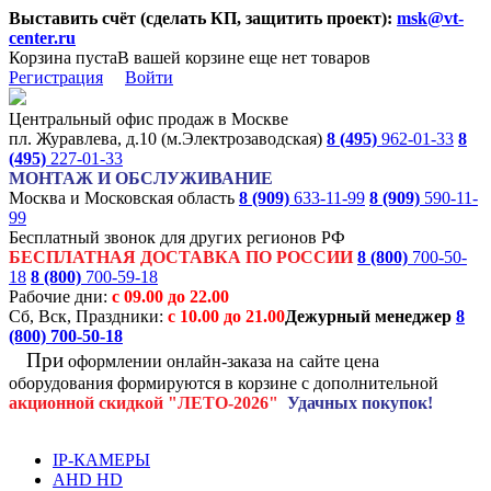
Выставить счёт (сделать КП, защитить проект):
msk@vt-
center.ru
Корзина пуста
В вашей корзине еще нет товаров
Регистрация
Войти
Центральный офис продаж в Москве
пл. Журавлева, д.10 (м.Электрозаводская)
8 (495)
962-01-33
8
(495)
227-01-33
МОНТАЖ И ОБСЛУЖИВАНИЕ
Москва и Московская область
8 (909)
633-11-99
8 (909)
590-11-
99
Бесплатный звонок для других регионов РФ
БЕСПЛАТНАЯ ДОСТАВКА ПО РОССИИ
8 (800)
700-50-
18
8 (800)
700-59-18
Рабочие дни:
с 09.00 до 22.00
Сб, Вск, Праздники:
с 10.00 до 21.00
Дежурный менеджер
8
(800)
700-50-18
При
оформлении онлайн-заказа на
сайте цена
оборудования формируются
в корзине с дополнительной
акционной
скидкой
"ЛЕТО-2026"
Удачных покупок!
IP-КАМЕРЫ
AHD HD