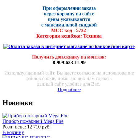
При оформлении заказа
через корзину на сайте
цены указываются
с максималь
ной скидко
й
МСС код - 5732
Категория кешбэка: Техника
Получить доп.скидку на монтаж
:
8-909-633-11-99
Используя данный сайт, Вы даете согласие на использование
файлов cookie, помогающих нам сделать
данный сайт удобнее для Вас.
Подробнее
Новинки
Прибор пожарный Mega Fire
Розн. цена:
12 710 руб.
В корзину