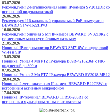
03.07.2026
Рекомендуем! 2-мегапиксельная мини IP-камера SV2012DR со
встроенной видеоаналитикой
26.06.2026
Рекомендуем! 16-канальный управляемый PoE коммутатор
BEWARD STW-1622HPv3
16.06.2026
Рекомендуем! Уличная 5 Мп IP-камера BEWARD SV3218R2 с
герметичным морозоустойчивым разъемом
21.05.2026
Новинка! IP-видеомонитор BEWARD SM710W с поддержкой
Wi-Fi и SIP
15.05.2026
Новинка! Умная 4 Мп PTZ IP-камера B89R-4218Z36F с ИК-
подсветкой до 300 м
07.05.2026
Новинка! Умная 2 Мп PTZ IP-камера BEWARD SV2018-MR12
28.04.2026
Новинка! 2-мегапиксельная IP-камера BEWARD B22CRW со
встроенным активным микрофоном
17.04.2026
Новинка! IP-терминал BEWARD TFR50-205RT со
встроенным мультиформатным считывателем