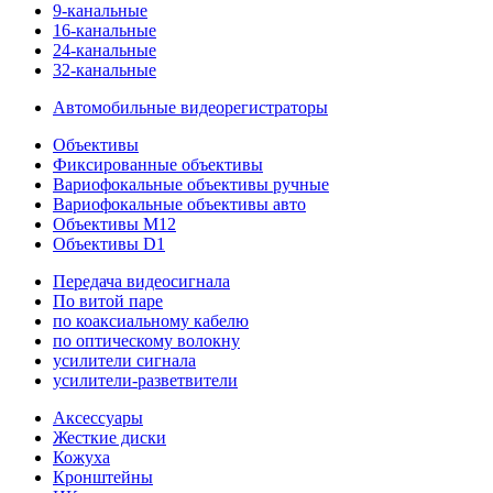
9-канальные
16-канальные
24-канальные
32-канальные
Автомобильные видеорегистраторы
Объективы
Фиксированные объективы
Вариофокальные объективы ручные
Вариофокальные объективы авто
Объективы M12
Объективы D1
Передача видеосигнала
По витой паре
по коаксиальному кабелю
по оптическому волокну
усилители сигнала
усилители-разветвители
Аксессуары
Жесткие диски
Кожуха
Кронштейны