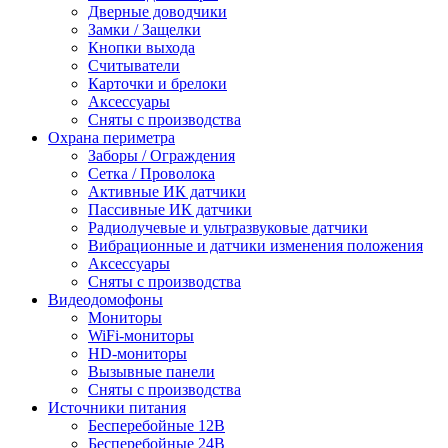
Дверные доводчики
Замки / Защелки
Кнопки выхода
Считыватели
Карточки и брелоки
Аксессуары
Сняты с производства
Охрана периметра
Заборы / Ограждения
Сетка / Проволока
Активные ИК датчики
Пассивные ИК датчики
Радиолучевые и ультразвуковые датчики
Вибрационные и датчики изменения положения
Аксессуары
Сняты с производства
Видеодомофоны
Мониторы
WiFi-мониторы
HD-мониторы
Вызывные панели
Сняты с производства
Источники питания
Бесперебойные 12В
Бесперебойные 24В