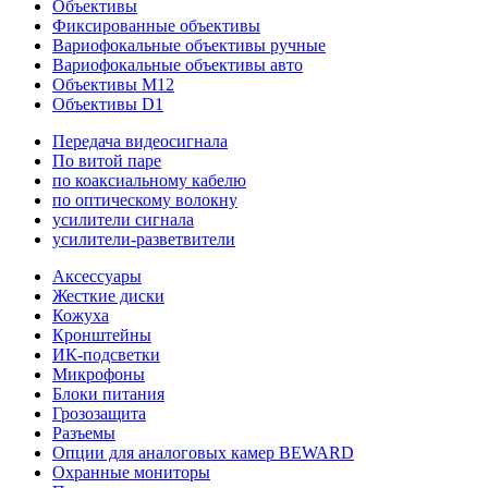
Объективы
Фиксированные объективы
Вариофокальные объективы ручные
Вариофокальные объективы авто
Объективы M12
Объективы D1
Передача видеосигнала
По витой паре
по коаксиальному кабелю
по оптическому волокну
усилители сигнала
усилители-разветвители
Аксессуары
Жесткие диски
Кожуха
Кронштейны
ИК-подсветки
Микрофоны
Блоки питания
Грозозащита
Разъемы
Опции для аналоговых камер BEWARD
Охранные мониторы