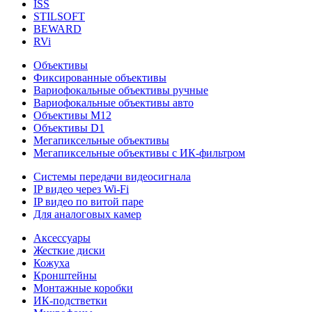
ISS
STILSOFT
BEWARD
RVi
Объективы
Фиксированные объективы
Вариофокальные объективы ручные
Вариофокальные объективы авто
Объективы М12
Объективы D1
Мегапиксельные объективы
Мегапиксельные объективы с ИК-фильтром
Системы передачи видеосигнала
IP видео через Wi-Fi
IP видео по витой паре
Для аналоговых камер
Аксессуары
Жесткие диски
Кожуха
Кронштейны
Монтажные коробки
ИК-подстветки