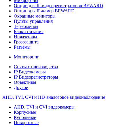
Микрофоны
Опции для IP-видеорегистраторов BEWARD
Опции для IP-камер BEWARD
Охранные мониторы
Пульты управления
Термометры
Блоки питания
Инжекторы
Грозозащита
Разъёмы
Мониторинг
Сняты с производства
IP Видеокамеры
IP Видеорегистраторы
Объективы
Другое
AHD, TVI, CVI и HD-аналоговое видеонаблюдение
AHD, TVI и CVI видеокамеры
Корпусные
Купольные
Поворотные