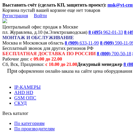
Выставить счёт (сделать КП, защитить проект):
msk@vt-cent
Корзина пуста
В вашей корзине еще нет товаров
Регистрация
Войти
Центральный офис продаж в Москве
пл. Журавлева, д.10 (м.Электрозаводская)
8 (495)
962-01-33
8 (4
МОНТАЖ И ОБСЛУЖИВАНИЕ
Москва и Московская область
8 (909)
633-11-99
8 (909)
590-11-9
Бесплатный звонок для других регионов РФ
БЕСПЛАТНАЯ ДОСТАВКА ПО РОССИИ
8 (800)
700-50-18
Рабочие дни:
с 09.00 до 22.00
Сб, Вск, Праздники:
с 10.00 до 21.00
Дежурный менеджер
8 (8
При
оформлении онлайн-заказа на
сайте цена оборудовани
IP-КАМЕРЫ
AHD HD
GSM ОПС
СКУД
Весь каталог
По категориям
По производителям