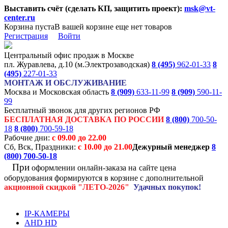
Выставить счёт (сделать КП, защитить проект):
msk@vt-
center.ru
Корзина пуста
В вашей корзине еще нет товаров
Регистрация
Войти
Центральный офис продаж в Москве
пл. Журавлева, д.10 (м.Электрозаводская)
8 (495)
962-01-33
8
(495)
227-01-33
МОНТАЖ И ОБСЛУЖИВАНИЕ
Москва и Московская область
8 (909)
633-11-99
8 (909)
590-11-
99
Бесплатный звонок для других регионов РФ
БЕСПЛАТНАЯ ДОСТАВКА ПО РОССИИ
8 (800)
700-50-
18
8 (800)
700-59-18
Рабочие дни:
с 09.00 до 22.00
Сб, Вск, Праздники:
с 10.00 до 21.00
Дежурный менеджер
8
(800)
700-50-18
При
оформлении онлайн-заказа на
сайте цена
оборудования формируются
в корзине с дополнительной
акционной
скидкой
"ЛЕТО-2026"
Удачных покупок!
IP-КАМЕРЫ
AHD HD