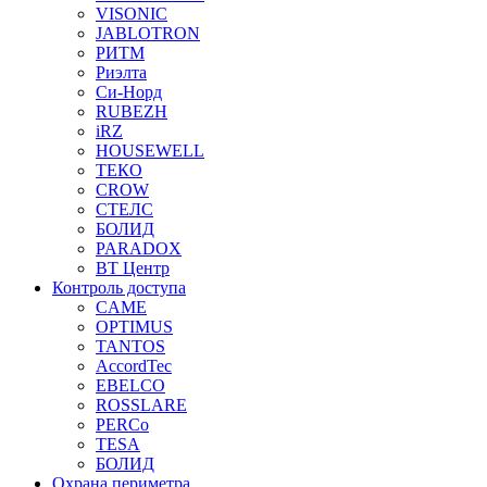
VISONIC
JABLOTRON
РИТМ
Риэлта
Си-Норд
RUBEZH
iRZ
HOUSEWELL
ТЕКО
CROW
СТЕЛС
БОЛИД
PARADOX
ВТ Центр
Контроль доступа
CAME
OPTIMUS
TANTOS
AccordTec
EBELCO
ROSSLARE
PERCo
TESA
БОЛИД
Охрана периметра