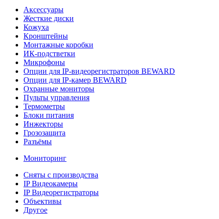
Аксессуары
Жесткие диски
Кожуха
Кронштейны
Монтажные коробки
ИК-подстветки
Микрофоны
Опции для IP-видеорегистраторов BEWARD
Опции для IP-камер BEWARD
Охранные мониторы
Пульты управления
Термометры
Блоки питания
Инжекторы
Грозозащита
Разъёмы
Мониторинг
Сняты с производства
IP Видеокамеры
IP Видеорегистраторы
Объективы
Другое