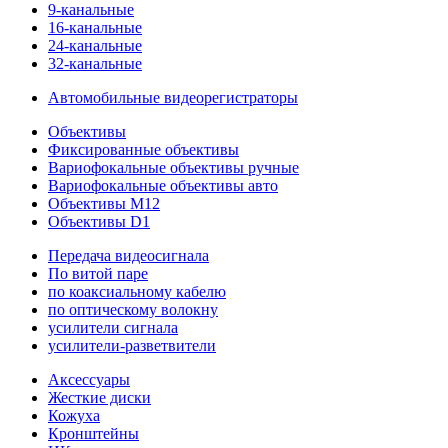
9-канальные
16-канальные
24-канальные
32-канальные
Автомобильные видеорегистраторы
Объективы
Фиксированные объективы
Вариофокальные объективы ручные
Вариофокальные объективы авто
Объективы M12
Объективы D1
Передача видеосигнала
По витой паре
по коаксиальному кабелю
по оптическому волокну
усилители сигнала
усилители-разветвители
Аксессуары
Жесткие диски
Кожуха
Кронштейны