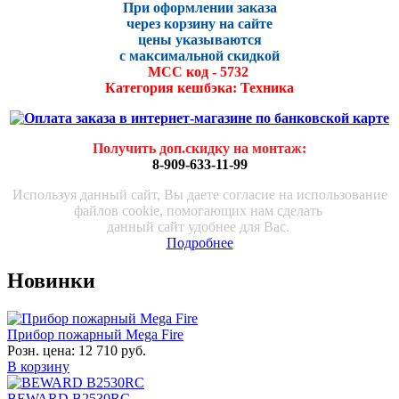
При оформлении заказа
через корзину на сайте
цены указываются
с максималь
ной скидко
й
МСС код - 5732
Категория кешбэка: Техника
Получить доп.скидку на монтаж
:
8-909-633-11-99
Используя данный сайт, Вы даете согласие на использование
файлов cookie, помогающих нам сделать
данный сайт удобнее для Вас.
Подробнее
Новинки
Прибор пожарный Mega Fire
Розн. цена:
12 710 руб.
В корзину
BEWARD B2530RC