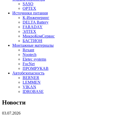
SASO
OPTEX
Источники питания
К-Инженеринг
DELTA Battery
FARADAY
ЭЛТЕХ
МикроКомСервис
БАСТИОН
Монтажные материалы
Rexant
Nootech
Eletec systems
FocNet
ПРОМРУКАВ
Автобезопасность
BERNER
LEMMEN
VIKAN
IDROBASE
Новости
03.07.2026