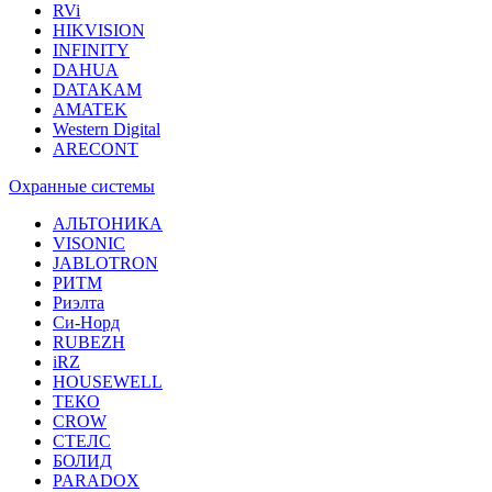
RVi
HIKVISION
INFINITY
DAHUA
DATAKAM
AMATEK
Western Digital
ARECONT
Охранные системы
АЛЬТОНИКА
VISONIC
JABLOTRON
РИТМ
Риэлта
Си-Норд
RUBEZH
iRZ
HOUSEWELL
ТЕКО
CROW
СТЕЛС
БОЛИД
PARADOX