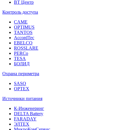
ВТ Центр
Контроль доступа
CAME
OPTIMUS
TANTOS
AccordTec
EBELCO
ROSSLARE
PERCo
TESA
БОЛИД
Охрана периметра
SASO
OPTEX
Источники питания
К-Инженеринг
DELTA Battery
FARADAY
ЭЛТЕХ
МикроКомСервис