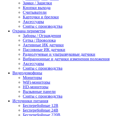
Замки / Защелки
Кнопки выхода
Считыватели
Карточки и брелоки
Аксессуары
Сняты с производства
Охрана периметра
Заборы / Ограждения
Сетка / Проволока
Активные ИК датчики
Пассивные ИК датчики
Радиолучевые и ультразвуковые датчики
Вибрационные и датчики изменения положения
Аксессуары
Сняты с производства
Видеодомофоны
Мониторы
WiFi-мониторы
HD-мониторы
Вызывные панели
Сняты с производства
Источники питания
Бесперебойные 12В
Бесперебойные 24В
Бесперебойные 220В