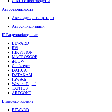
Сняты с производства
Автобезопасность
Автовидеорегистраторы
Автосигнализации
IP Видеонаблюдение
BEWARD
RVi
HIKVISION
MACROSCOP
iFLOW
Camkeeper
DAHUA
DATAKAM
HiWatch
Western Digital
TANTOS
ARECONT
Видеонаблюдение
BEWARD