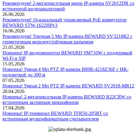
Рекомендуем! 2-мегапиксельная мини IP-камера SV2012DR со
встроенной видеоаналитикой
26.06.2026
Рекомендуем! 16-канальный управляемый PoE коммутатор
BEWARD STW-1622HPv3
16.06.2026
Рекомендуем! Уличная 5 Мп IP-камера BEWARD SV3218R2 с
герметичным морозоустойчивым разъемом
21.05.2026
Новинка! IP-видеомонитор BEWARD SM710W с поддержкой
Wi-Fi и SIP
15.05.2026
Новинка! Умная 4 Мп PTZ IP-камера B89R-4218Z36F с ИК-
подсветкой до 300 м
07.05.2026
Новинка! Умная 2 Мп PTZ IP-камера BEWARD SV2018-MR12
28.04.2026
Новинка! 2-мегапиксельная IP-камера BEWARD B22CRW со
встроенным активным микрофоном
17.04.2026
Новинка! IP-терминал BEWARD TFR50-205RT со
встроенным мультиформатным считывателем