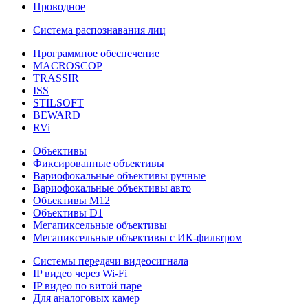
Проводное
Система распознавания лиц
Программное обеспечение
MACROSCOP
TRASSIR
ISS
STILSOFT
BEWARD
RVi
Объективы
Фиксированные объективы
Вариофокальные объективы ручные
Вариофокальные объективы авто
Объективы М12
Объективы D1
Мегапиксельные объективы
Мегапиксельные объективы с ИК-фильтром
Системы передачи видеосигнала
IP видео через Wi-Fi
IP видео по витой паре
Для аналоговых камер