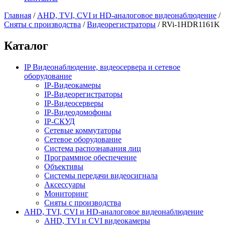
Главная
/
AHD, TVI, CVI и HD-аналоговое видеонаблюдение
/
Сняты с производства
/
Видеорегистраторы
/
RVi-1HDR1161K
Каталог
IP Видеонаблюдение, видеосервера и сетевое
оборудование
IP-Видеокамеры
IP-Видеорегистраторы
IP-Видеосерверы
IP-Видеодомофоны
IP-СКУД
Сетевые коммутаторы
Сетевое оборудование
Система распознавания лиц
Программное обеспечение
Объективы
Системы передачи видеосигнала
Аксессуары
Мониторинг
Сняты с производства
AHD, TVI, CVI и HD-аналоговое видеонаблюдение
AHD, TVI и CVI видеокамеры