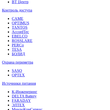
ВТ Центр
Контроль доступа
CAME
OPTIMUS
TANTOS
AccordTec
EBELCO
ROSSLARE
PERCo
TESA
БОЛИД
Охрана периметра
SASO
OPTEX
Источники питания
К-Инженеринг
DELTA Battery
FARADAY
ЭЛТЕХ
МикроКомСервис