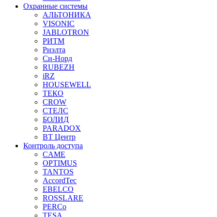
Охранные системы
АЛЬТОНИКА
VISONIC
JABLOTRON
РИТМ
Риэлта
Си-Норд
RUBEZH
iRZ
HOUSEWELL
ТЕКО
CROW
СТЕЛС
БОЛИД
PARADOX
ВТ Центр
Контроль доступа
CAME
OPTIMUS
TANTOS
AccordTec
EBELCO
ROSSLARE
PERCo
TESA