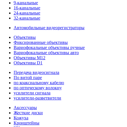
9-канальные
16-канальные
24-канальные
32-канальные
Автомобильные видеорегистраторы
Объективы
Фиксированные объективы
Вариофокальные объективы ручные
Вариофокальные объективы авто
Объективы M12
Объективы D1
Передача видеосигнала
По витой паре
по коаксиальному кабелю
по оптическому волокну
усилители сигнала
усилители-разветвители
Аксессуары
Жесткие диски
Кожуха
Кронштейны