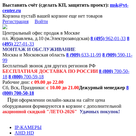
Выставить счёт (сделать КП, защитить проект):
msk@vt-
center.ru
Корзина пуста
В вашей корзине еще нет товаров
Регистрация
Войти
Центральный офис продаж в Москве
пл. Журавлева, д.10 (м.Электрозаводская)
8 (495)
962-01-33
8
(495)
227-01-33
МОНТАЖ И ОБСЛУЖИВАНИЕ
Москва и Московская область
8 (909)
633-11-99
8 (909)
590-11-
99
Бесплатный звонок для других регионов РФ
БЕСПЛАТНАЯ ДОСТАВКА ПО РОССИИ
8 (800)
700-50-
18
8 (800)
700-59-18
Рабочие дни:
с 09.00 до 22.00
Сб, Вск, Праздники:
с 10.00 до 21.00
Дежурный менеджер
8
(800)
700-50-18
При
оформлении онлайн-заказа на
сайте цена
оборудования формируются
в корзине с дополнительной
акционной
скидкой
"ЛЕТО-2026"
Удачных покупок!
IP-КАМЕРЫ
AHD HD