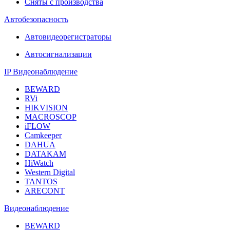
Сняты с производства
Автобезопасность
Автовидеорегистраторы
Автосигнализации
IP Видеонаблюдение
BEWARD
RVi
HIKVISION
MACROSCOP
iFLOW
Camkeeper
DAHUA
DATAKAM
HiWatch
Western Digital
TANTOS
ARECONT
Видеонаблюдение
BEWARD