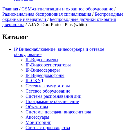
Главная
/
GSM-сигнализации и охранное оборудование
/
Радиоканальная беспроводная сигнализация
/
Беспроводные
охранные извещатели
/
Беспроводные датчики открытия
двери/окна
/
AJAX DoorProtect Plus (white)
Каталог
IP Видеонаблюдение, видеосервера и сетевое
оборудование
IP-Видеокамеры
IP-Видеорегистраторы
IP-Видеосерверы
IP-Видеодомофоны
IP-СКУД
Сетевые коммутаторы
Сетевое оборудование
Система распознавания лиц
Программное обеспечение
Объективы
Системы передачи видеосигнала
Аксессуары
Мониторинг
Сняты с производства