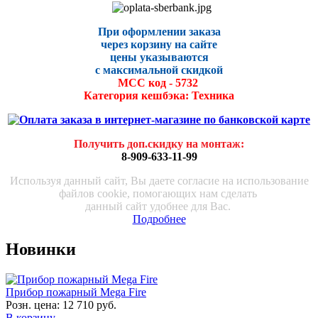
При оформлении заказа
через корзину на сайте
цены указываются
с максималь
ной скидко
й
МСС код - 5732
Категория кешбэка: Техника
Получить доп.скидку на монтаж
:
8-909-633-11-99
Используя данный сайт, Вы даете согласие на использование
файлов cookie, помогающих нам сделать
данный сайт удобнее для Вас.
Подробнее
Новинки
Прибор пожарный Mega Fire
Розн. цена:
12 710 руб.
В корзину