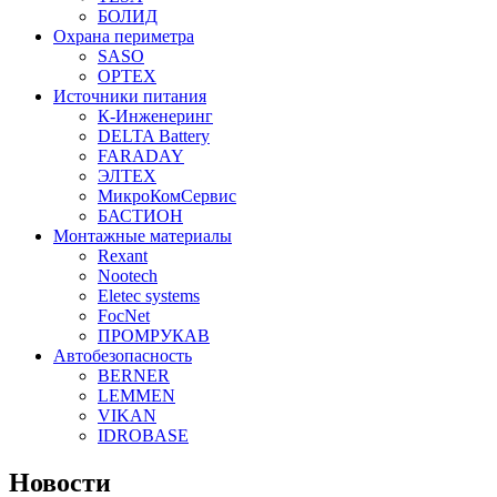
БОЛИД
Охрана периметра
SASO
OPTEX
Источники питания
К-Инженеринг
DELTA Battery
FARADAY
ЭЛТЕХ
МикроКомСервис
БАСТИОН
Монтажные материалы
Rexant
Nootech
Eletec systems
FocNet
ПРОМРУКАВ
Автобезопасность
BERNER
LEMMEN
VIKAN
IDROBASE
Новости