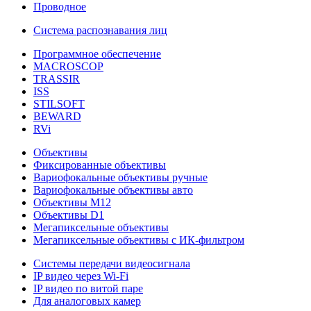
Проводное
Система распознавания лиц
Программное обеспечение
MACROSCOP
TRASSIR
ISS
STILSOFT
BEWARD
RVi
Объективы
Фиксированные объективы
Вариофокальные объективы ручные
Вариофокальные объективы авто
Объективы М12
Объективы D1
Мегапиксельные объективы
Мегапиксельные объективы с ИК-фильтром
Системы передачи видеосигнала
IP видео через Wi-Fi
IP видео по витой паре
Для аналоговых камер