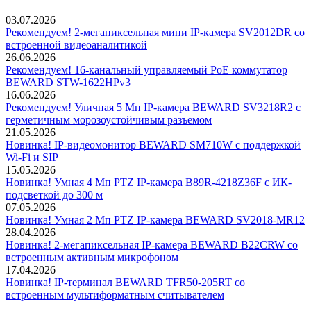
03.07.2026
Рекомендуем! 2-мегапиксельная мини IP-камера SV2012DR со
встроенной видеоаналитикой
26.06.2026
Рекомендуем! 16-канальный управляемый PoE коммутатор
BEWARD STW-1622HPv3
16.06.2026
Рекомендуем! Уличная 5 Мп IP-камера BEWARD SV3218R2 с
герметичным морозоустойчивым разъемом
21.05.2026
Новинка! IP-видеомонитор BEWARD SM710W с поддержкой
Wi-Fi и SIP
15.05.2026
Новинка! Умная 4 Мп PTZ IP-камера B89R-4218Z36F с ИК-
подсветкой до 300 м
07.05.2026
Новинка! Умная 2 Мп PTZ IP-камера BEWARD SV2018-MR12
28.04.2026
Новинка! 2-мегапиксельная IP-камера BEWARD B22CRW со
встроенным активным микрофоном
17.04.2026
Новинка! IP-терминал BEWARD TFR50-205RT со
встроенным мультиформатным считывателем