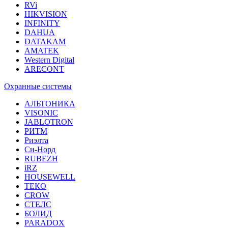
RVi
HIKVISION
INFINITY
DAHUA
DATAKAM
AMATEK
Western Digital
ARECONT
Охранные системы
АЛЬТОНИКА
VISONIC
JABLOTRON
РИТМ
Риэлта
Си-Норд
RUBEZH
iRZ
HOUSEWELL
ТЕКО
CROW
СТЕЛС
БОЛИД
PARADOX