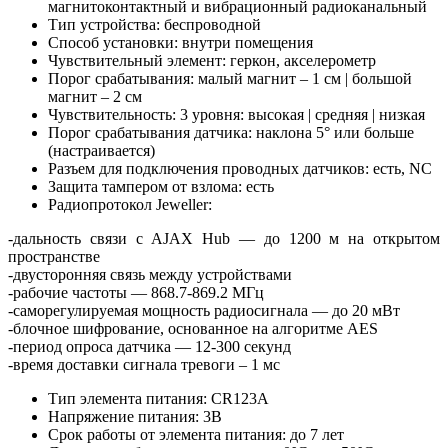
магнитоконтактный и вибрационный радиоканальный
Тип устройства: беспроводной
Способ установки: внутри помещения
Чувствительный элемент: геркон, акселерометр
Порог срабатывания: малый магнит – 1 см | большой
магнит – 2 см
Чувствительность: 3 уровня: высокая | средняя | низкая
Порог срабатывания датчика: наклона 5° или больше
(настраивается)
Разъем для подключения проводных датчиков: есть, NC
Защита тампером от взлома: есть
Радиопротокол Jeweller:
-дальность связи с AJAX Hub — до 1200 м на открытом
пространстве
-двусторонняя связь между устройствами
-рабочие частоты — 868.7-869.2 МГц
-саморегулируемая мощность радиосигнала — до 20 мВт
-блочное шифрование, основанное на алгоритме AES
-период опроса датчика — 12-300 секунд
-время доставки сигнала тревоги – 1 мс
Тип элемента питания: CR123A
Напряжение питания: 3В
Срок работы от элемента питания: до 7 лет