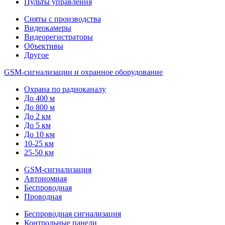
Пульты управления
Сняты с производства
Видеокамеры
Видеорегистраторы
Объективы
Другое
GSM-сигнализации и охранное оборудование
Охрана по радиоканалу
До 400 м
До 800 м
До 2 км
До 5 км
До 10 км
10-25 км
25-50 км
GSM-сигнализация
Автономная
Беспроводная
Проводная
Беспроводная сигнализация
Контрольные панели