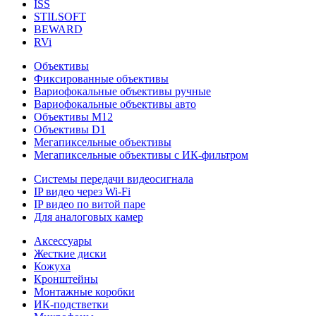
ISS
STILSOFT
BEWARD
RVi
Объективы
Фиксированные объективы
Вариофокальные объективы ручные
Вариофокальные объективы авто
Объективы М12
Объективы D1
Мегапиксельные объективы
Мегапиксельные объективы с ИК-фильтром
Системы передачи видеосигнала
IP видео через Wi-Fi
IP видео по витой паре
Для аналоговых камер
Аксессуары
Жесткие диски
Кожуха
Кронштейны
Монтажные коробки
ИК-подстветки