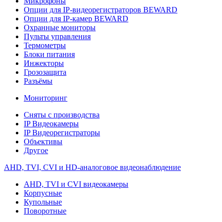
Микрофоны
Опции для IP-видеорегистраторов BEWARD
Опции для IP-камер BEWARD
Охранные мониторы
Пульты управления
Термометры
Блоки питания
Инжекторы
Грозозащита
Разъёмы
Мониторинг
Сняты с производства
IP Видеокамеры
IP Видеорегистраторы
Объективы
Другое
AHD, TVI, CVI и HD-аналоговое видеонаблюдение
AHD, TVI и CVI видеокамеры
Корпусные
Купольные
Поворотные