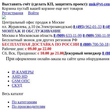
Выставить счёт (сделать КП, защитить проект):
msk@vt-cent
Корзина пуста
В вашей корзине еще нет товаров
Регистрация
Войти
Центральный офис продаж в Москве
пл. Журавлева, д.10 (м.Электрозаводская)
8 (495)
962-01-33
8 (4
МОНТАЖ И ОБСЛУЖИВАНИЕ
Москва и Московская область
8 (909)
633-11-99
8 (909)
590-11-9
Бесплатный звонок для других регионов РФ
БЕСПЛАТНАЯ ДОСТАВКА ПО РОССИИ
8 (800)
700-50-18
Рабочие дни:
с 09.00 до 22.00
Сб, Вск, Праздники:
с 10.00 до 21.00
Дежурный менеджер
8 (8
При
оформлении онлайн-заказа на
сайте цена оборудовани
IP-КАМЕРЫ
AHD HD
GSM ОПС
СКУД
Весь каталог
По категориям
По производителям