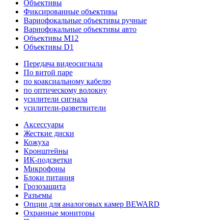
Объективы
Фиксированные объективы
Вариофокальные объективы ручные
Вариофокальные объективы авто
Объективы M12
Объективы D1
Передача видеосигнала
По витой паре
по коаксиальному кабелю
по оптическому волокну
усилители сигнала
усилители-разветвители
Аксессуары
Жесткие диски
Кожуха
Кронштейны
ИК-подсветки
Микрофоны
Блоки питания
Грозозащита
Разъемы
Опции для аналоговых камер BEWARD
Охранные мониторы