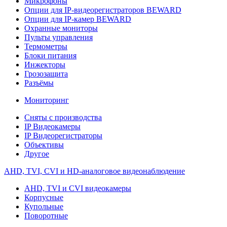
Микрофоны
Опции для IP-видеорегистраторов BEWARD
Опции для IP-камер BEWARD
Охранные мониторы
Пульты управления
Термометры
Блоки питания
Инжекторы
Грозозащита
Разъёмы
Мониторинг
Сняты с производства
IP Видеокамеры
IP Видеорегистраторы
Объективы
Другое
AHD, TVI, CVI и HD-аналоговое видеонаблюдение
AHD, TVI и CVI видеокамеры
Корпусные
Купольные
Поворотные