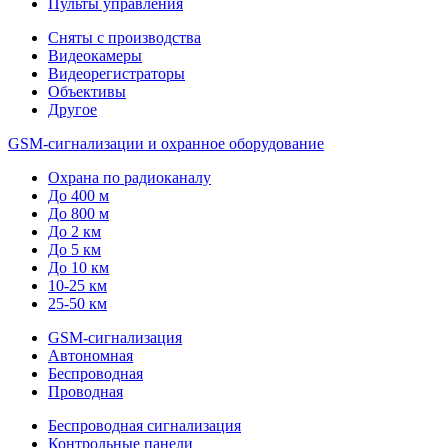
Пульты управления
Сняты с производства
Видеокамеры
Видеорегистраторы
Объективы
Другое
GSM-сигнализации и охранное оборудование
Охрана по радиоканалу
До 400 м
До 800 м
До 2 км
До 5 км
До 10 км
10-25 км
25-50 км
GSM-сигнализация
Автономная
Беспроводная
Проводная
Беспроводная сигнализация
Контрольные панели