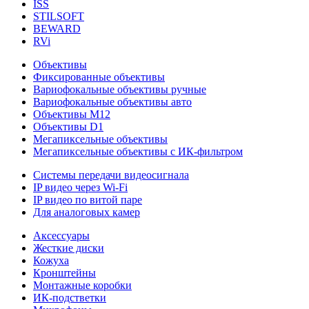
ISS
STILSOFT
BEWARD
RVi
Объективы
Фиксированные объективы
Вариофокальные объективы ручные
Вариофокальные объективы авто
Объективы М12
Объективы D1
Мегапиксельные объективы
Мегапиксельные объективы с ИК-фильтром
Системы передачи видеосигнала
IP видео через Wi-Fi
IP видео по витой паре
Для аналоговых камер
Аксессуары
Жесткие диски
Кожуха
Кронштейны
Монтажные коробки
ИК-подстветки