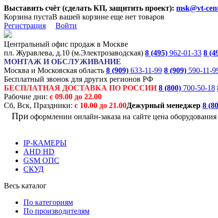
Выставить счёт (сделать КП, защитить проект):
msk@vt-cent
Корзина пуста
В вашей корзине еще нет товаров
Регистрация
Войти
Центральный офис продаж в Москве
пл. Журавлева, д.10 (м.Электрозаводская)
8 (495)
962-01-33
8 (4
МОНТАЖ И ОБСЛУЖИВАНИЕ
Москва и Московская область
8 (909)
633-11-99
8 (909)
590-11-9
Бесплатный звонок для других регионов РФ
БЕСПЛАТНАЯ ДОСТАВКА ПО РОССИИ
8 (800)
700-50-18
Рабочие дни:
с 09.00 до 22.00
Сб, Вск, Праздники:
с 10.00 до 21.00
Дежурный менеджер
8 (8
При
оформлении онлайн-заказа на
сайте цена оборудовани
IP-КАМЕРЫ
AHD HD
GSM ОПС
СКУД
Весь каталог
По категориям
По производителям