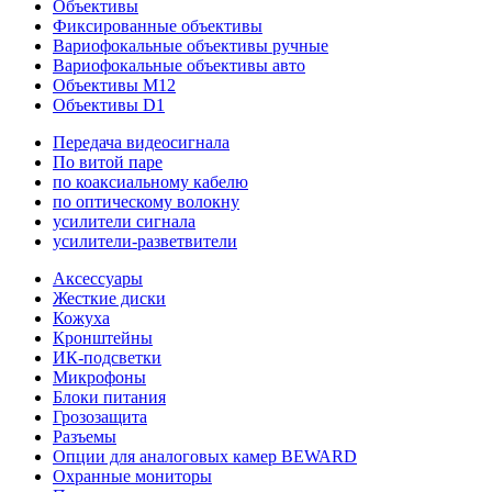
Объективы
Фиксированные объективы
Вариофокальные объективы ручные
Вариофокальные объективы авто
Объективы M12
Объективы D1
Передача видеосигнала
По витой паре
по коаксиальному кабелю
по оптическому волокну
усилители сигнала
усилители-разветвители
Аксессуары
Жесткие диски
Кожуха
Кронштейны
ИК-подсветки
Микрофоны
Блоки питания
Грозозащита
Разъемы
Опции для аналоговых камер BEWARD
Охранные мониторы